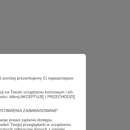
ż poniżej prezentujemy Ci najważniejsze
acji na Twoim urządzeniu końcowym i ich
alności, kliknij AKCEPTUJĘ I PRZECHODZĘ
cję "USTAWIENIA ZAAWANSOWANE".
oje prawo żądania dostępu,
wień Twojej przeglądarki w urządzeniu
trznych odbiorców danych z państw