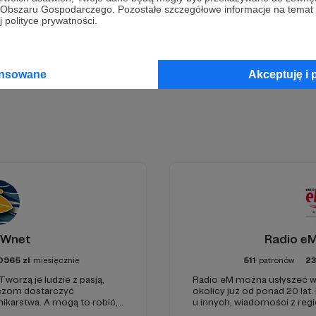
go Obszaru Gospodarczego. Pozostałe szczegółowe informacje na temat
 polityce prywatności.
Zostań Patronem
ansowane
Akceptuję i 
 Wnet
Radio eM
0965
zł
miesięcznie
511
patronów
2
Tworzą je ludzie z pasją,
Radio eM można usłyszeć w
haczom dostarczyć
okolicy już od ponad 20 lat.
karstwa. A mogą to robić,
u innych, wiadomości z regi
ełni niezależne i… wolne!
dobry humor. To wszystko z