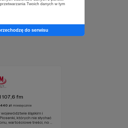
 przetwarzania Twoich danych w tym
przechodzę do serwisu
 107,6 fm
3440
zł
miesięcznie
 województwie śląskim i
 Piosenki, których nie słychać
onu, wartościowe treści, no i
najdziecie u nas. Jesteście z