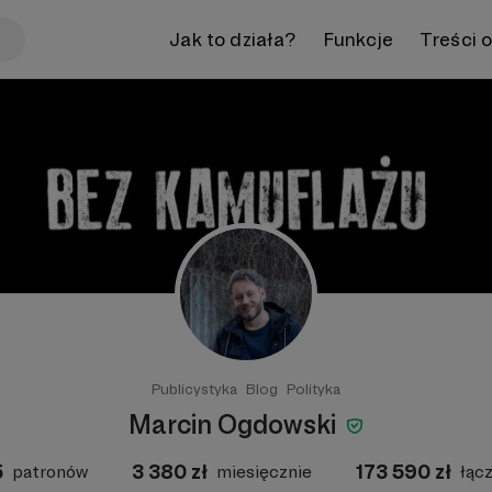
Jak to działa?
Funkcje
Treści 
Publicystyka
Blog
Polityka
Marcin Ogdowski
5
3 380
zł
173 590
zł
patronów
miesięcznie
łąc