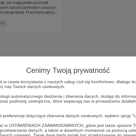
 tak, że mają jeden pomysł
ciowym spostrzeżeniem uraczył
mii ukraińskiej. Premiera wpisu
+4
Cenimy Twoją prywatność
w czasie korzystania z naszych usług czuł się komfortowo, dlatego te
zez nas Twoich danych osobowych.
ologii automatycznego śledzenia i zbierania danych, dostęp do inform
 oraz podmioty zewnętrzne, które wspierają nas w prowadzeniu dział
Dołącz do grona Patronów!
oje preferencje dotyczące zbierania danych osobowych, wybierz op
ofać w USTAWIENIACH ZAAWANSOWANYCH, gdzie jest także opisane Tw
Wesprzyj działalność Autora
Marcin Ogdowski
już teraz!
a przetwarzania danych, a także w dowolnym momencie za pomocą usta
 Twoich ustawień, Twoje dane będą mogły być przekazywane do zewnę