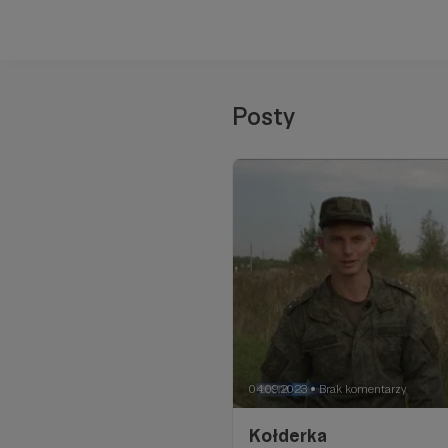
Posty
04.09.2023
Brak komentarzy
●
Kołderka