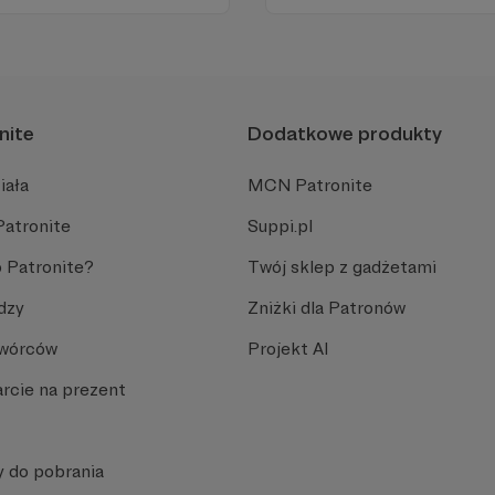
ości zależy dziś od Twojego
nami każdego dnia, a teraz
naszymi Patronami!
nite
Dodatkowe produkty
iała
MCN Patronite
Patronite
Suppi.pl
 Patronite?
Twój sklep z gadżetami
dzy
Zniżki dla Patronów
Twórców
Projekt AI
rcie na prezent
y do pobrania