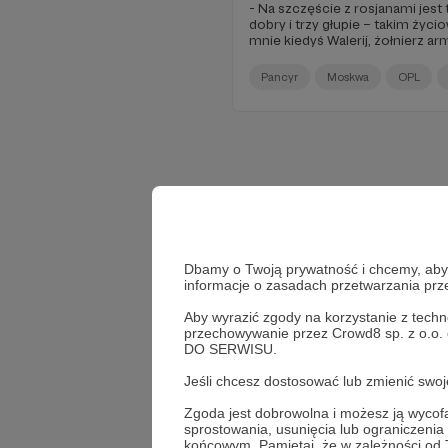
- Na szczęście z rosjanami jest
dobry i trzy głupie – takim ży
mnie kiedyś Walerij, żołnierz ar
na Patronite!
Pancyr
Moskwa
OPL
Dbamy o Twoją prywatność i chcemy, abyś 
informacje o zasadach przetwarzania pr
Aby wyrazić zgody na korzystanie z techn
przechowywanie przez Crowd8 sp. z o.o.
DO SERWISU.
Jeśli chcesz dostosować lub zmienić sw
Zgoda jest dobrowolna i możesz ją wyc
sprostowania, usunięcia lub ograniczeni
końcowym. Pamiętaj, że w zależności od