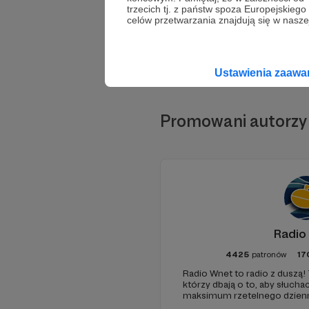
trzecich tj. z państw spoza Europejskie
celów przetwarzania znajdują się w naszej
Ustawienia zaaw
Promowani autorzy
Radio
4425
patronów
17
Radio Wnet to radio z duszą! 
którzy dbają o to, aby słuc
maksimum rzetelnego dzienni
ponieważ Radio Wnet jest w p