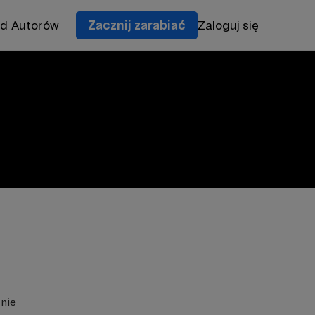
od Autorów
Zacznij zarabiać
Zaloguj się
znie