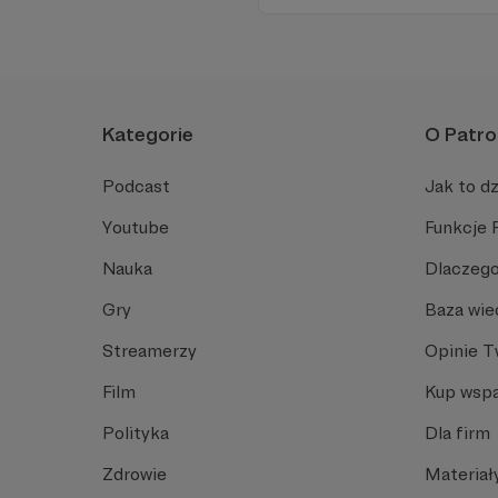
Zachowanie tej właśnie woln
wsparcia!
Kategorie
O Patro
Podcast
Jak to dz
Youtube
Funkcje 
Nauka
Dlaczego
Gry
Baza wie
Streamerzy
Opinie 
Film
Kup wspa
Polityka
Dla firm
Zdrowie
Materiał