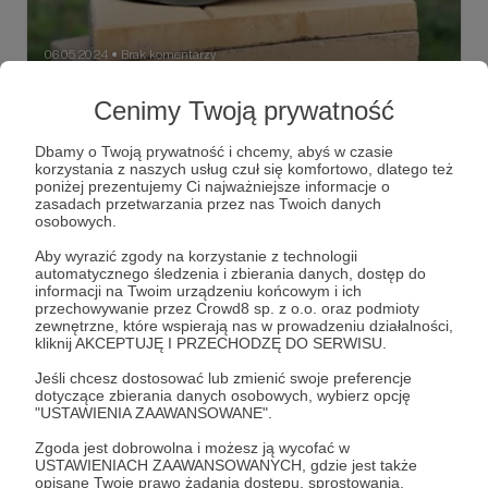
06.05.2024
Brak komentarzy
●
Zasoby
Cenimy Twoją prywatność
Samotna Ukraina nie ma zasobów finansowych, by toczyć
z rosją długotrwałą wojnę. Ale równie samotna rosja nie
Dbamy o Twoją prywatność i chcemy, abyś w czasie
ma takich środków, by prowadzić długotrwałą wojnę z
korzystania z naszych usług czuł się komfortowo, dlatego też
Ukrainą wspartą przez Zachód.
poniżej prezentujemy Ci najważniejsze informacje o
zasoby finansowe
PKB
SSz 68
+5
zasadach przetwarzania przez nas Twoich danych
osobowych.
Aby wyrazić zgody na korzystanie z technologii
automatycznego śledzenia i zbierania danych, dostęp do
informacji na Twoim urządzeniu końcowym i ich
przechowywanie przez Crowd8 sp. z o.o. oraz podmioty
zewnętrzne, które wspierają nas w prowadzeniu działalności,
kliknij AKCEPTUJĘ I PRZECHODZĘ DO SERWISU.
Jeśli chcesz dostosować lub zmienić swoje preferencje
dotyczące zbierania danych osobowych, wybierz opcję
"USTAWIENIA ZAAWANSOWANE".
Zgoda jest dobrowolna i możesz ją wycofać w
USTAWIENIACH ZAAWANSOWANYCH, gdzie jest także
opisane Twoje prawo żądania dostępu, sprostowania,