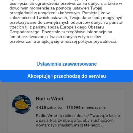
Dołącz do grona Patronów!
usunięcia lub ograniczenia przetwarzania danych, a także w
dowolnym momencie za pomocą ustawień Twojej
przeglądarki w urządzeniu końcowym. Pamiętaj, że w
Wesprzyj działalność Autora
Marcin Ogdowski
już
zależności od Twoich ustawień, Twoje dane będą mogły być
teraz!
przekazywane do zewnętrznych odbiorców danych z państw
trzecich tj. z państw spoza Europejskiego Obszaru
Gospodarczego. Pozostałe szczegółowe informacje na
temat przetwarzania Twoich danych w tym celów
Zostań Patronem
przetwarzania znajdują się w naszej polityce prywatności.
Ustawienia zaawansowane
Promowani autorzy
Akceptuję i przechodzę do serwisu
Radio Wnet
4425
patronów
170965
zł
miesięcznie
Radio Wnet to radio z duszą! Tworzą je ludzie
z pasją, którzy dbają o to, aby słuchaczom
dostarczyć maksimum rzetelnego
dziennikarstwa. A mogą to robić, ponieważ