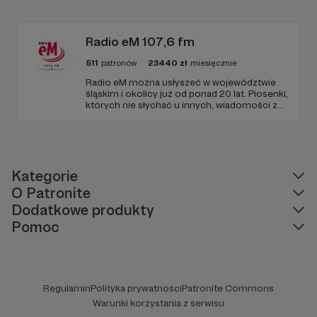
Radio Wnet jest w pełni niezależne i… wolne!
Zachowanie tej właśnie wolności zależy dziś
od Twojego wsparcia!
Radio eM 107,6 fm
511
patronów
23440
zł
miesięcznie
Radio eM można usłyszeć w województwie
śląskim i okolicy już od ponad 20 lat. Piosenki,
których nie słychać u innych, wiadomości z
regionu, wartościowe treści, no i dobry
humor. To wszystko znajdziecie u nas.
Jesteście z nami każdego dnia, a teraz
zachęcamy - zostańcie naszymi Patronami!
Kategorie
O Patronite
Dodatkowe produkty
Pomoc
Regulamin
Polityka prywatności
Patronite Commons
Warunki korzystania z serwisu