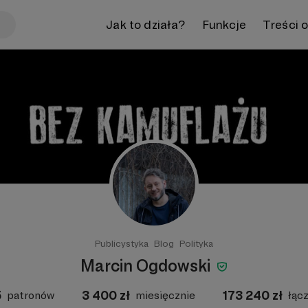
Jak to działa?
Funkcje
Treści 
Publicystyka
Blog
Polityka
Marcin Ogdowski
5
3 400
zł
173 240
zł
patronów
miesięcznie
łąc