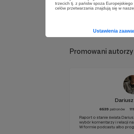
trzecich tj. z państw spoza Europejskie
celów przetwarzania znajdują się w naszej
Ustawienia zaaw
Promowani autorzy
Dariusz
6539
patronów
11
Raport o stanie świata Darius
wybór komentarzy i relacji n
W formie podcastu albo pro
miejsc na ziemi.