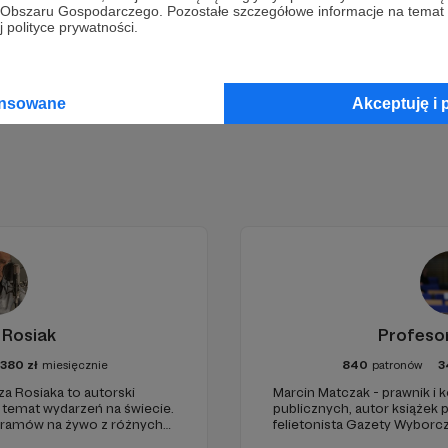
go Obszaru Gospodarczego. Pozostałe szczegółowe informacje na temat
 polityce prywatności.
Zostań Patronem
ansowane
Akceptuję i 
 Rosiak
Profeso
1380
zł
miesięcznie
840
patronów
3
za Rosiaka to autorski
Marcin Matczak - prawnik i
a temat wydarzeń na świecie.
publicznych, autor książek
gramów na żywo z różnych
felietonista Gazety Wyborcz
edukacyjnych. Mówi jasno o pr