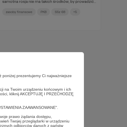
samotna rosja nie ma takich środków, by prowadzić
długotrwałą wojnę z Ukrainą wspartą przez Zachód.
zasoby finansowe
PKB
SSz 68
+5
ż poniżej prezentujemy Ci najważniejsze
acji na Twoim urządzeniu końcowym i ich
alności, kliknij AKCEPTUJĘ I PRZECHODZĘ
cję "USTAWIENIA ZAAWANSOWANE".
oje prawo żądania dostępu,
wień Twojej przeglądarki w urządzeniu
trznych odbiorców danych z państw