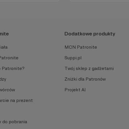
Promuje umiarkowanie w życ
plemiennością i bańkami in
nite
Dodatkowe produkty
iała
MCN Patronite
Patronite
Suppi.pl
 Patronite?
Twój sklep z gadżetami
dzy
Zniżki dla Patronów
Twórców
Projekt AI
rcie na prezent
y do pobrania