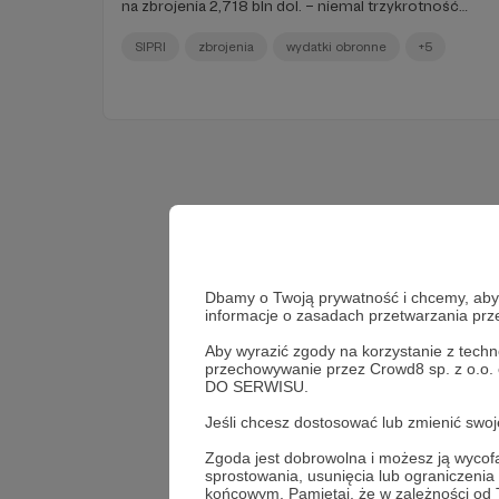
na zbrojenia 2,718 bln dol. – niemal trzykrotność
naszego PKB – wynika z najnowszego raportu
Sztokholmskiego Międzynarodowego Instytutu
SIPRI
zbrojenia
wydatki obronne
+5
Badań nad Pokojem (SIPRI).
Dbamy o Twoją prywatność i chcemy, abyś 
informacje o zasadach przetwarzania pr
Aby wyrazić zgody na korzystanie z techn
przechowywanie przez Crowd8 sp. z o.o.
DO SERWISU.
Jeśli chcesz dostosować lub zmienić sw
Zgoda jest dobrowolna i możesz ją wyc
sprostowania, usunięcia lub ograniczeni
końcowym. Pamiętaj, że w zależności od