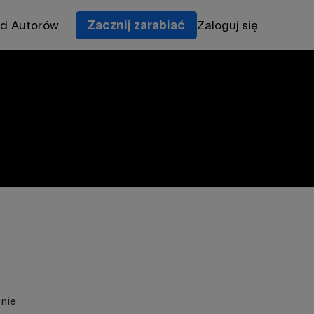
od Autorów
Zacznij zarabiać
Zaloguj się
znie