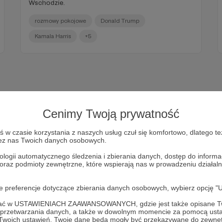
Wschodzie.
rozmowy pokojowe
Donald Trump
Kamala Harris
+5
Cenimy Twoją prywatność
w czasie korzystania z naszych usług czuł się komfortowo, dlatego te
zez nas Twoich danych osobowych.
ologii automatycznego śledzenia i zbierania danych, dostęp do inform
 oraz podmioty zewnętrzne, które wspierają nas w prowadzeniu dział
Dołącz do grona Patronów!
oje preferencje dotyczące zbierania danych osobowych, wybierz op
ofać w USTAWIENIACH ZAAWANSOWANYCH, gdzie jest także opisane Tw
Wesprzyj działalność Autora
Marcin Ogdowski
już teraz!
a przetwarzania danych, a także w dowolnym momencie za pomocą usta
 Twoich ustawień, Twoje dane będą mogły być przekazywane do zewnę