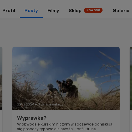
Profil
Posty
Filmy
Sklep
Galeria
NOWOŚĆ
30.09.2024
Brak komentarzy
●
Wyprawka?
W obwodzie kurskim niczym w soczewce ogniskują
się procesy typowe dla całości konfliktu na