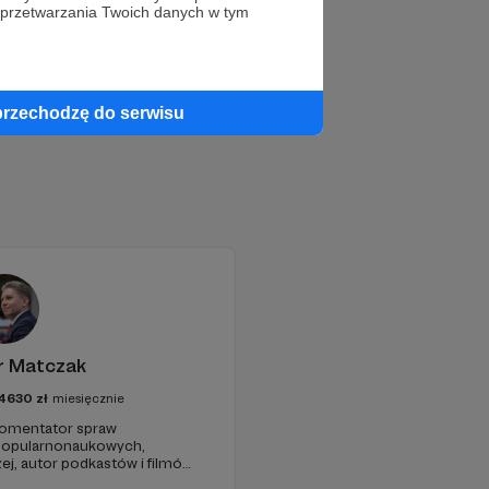
 przetwarzania Twoich danych w tym
przechodzę do serwisu
r Matczak
4630
zł
miesięcznie
 komentator spraw
 popularnonaukowych,
ej, autor podkastów i filmów
awie, filozofii i języku.