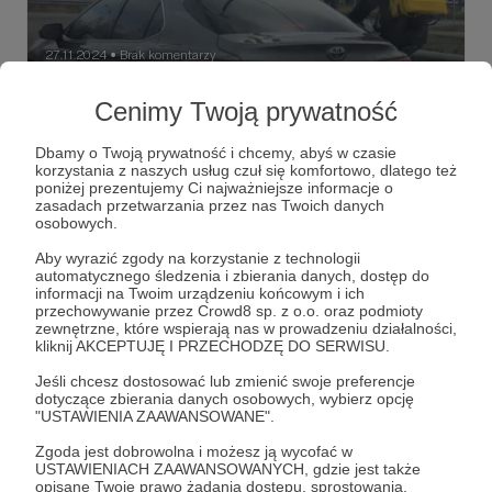
27.11.2024
Brak komentarzy
●
Ogień
Cenimy Twoją prywatność
Czteropasmowa wylotówka z Charkowa, jeszcze na
obszarze gęstej zabudowy. Dwie terenówki blokują skrajne
Dbamy o Twoją prywatność i chcemy, abyś w czasie
pasy, między nimi stoi kilku wojskowych i policjantów.
korzystania z naszych usług czuł się komfortowo, dlatego też
poniżej prezentujemy Ci najważniejsze informacje o
Charkowszczyzna
Charków
wojenkomat
+5
zasadach przetwarzania przez nas Twoich danych
osobowych.
Aby wyrazić zgody na korzystanie z technologii
automatycznego śledzenia i zbierania danych, dostęp do
informacji na Twoim urządzeniu końcowym i ich
przechowywanie przez Crowd8 sp. z o.o. oraz podmioty
zewnętrzne, które wspierają nas w prowadzeniu działalności,
kliknij AKCEPTUJĘ I PRZECHODZĘ DO SERWISU.
Jeśli chcesz dostosować lub zmienić swoje preferencje
dotyczące zbierania danych osobowych, wybierz opcję
"USTAWIENIA ZAAWANSOWANE".
Zgoda jest dobrowolna i możesz ją wycofać w
USTAWIENIACH ZAAWANSOWANYCH, gdzie jest także
opisane Twoje prawo żądania dostępu, sprostowania,