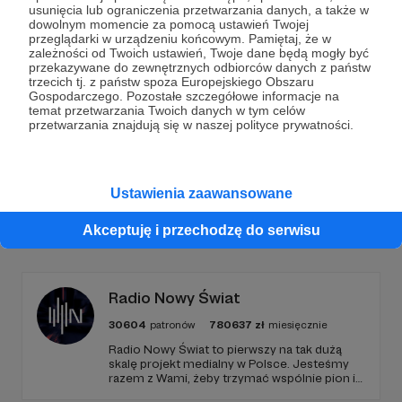
Dołącz do grona Patronów!
usunięcia lub ograniczenia przetwarzania danych, a także w
dowolnym momencie za pomocą ustawień Twojej
przeglądarki w urządzeniu końcowym. Pamiętaj, że w
Wesprzyj działalność Autora
Marcin Ogdowski
już
zależności od Twoich ustawień, Twoje dane będą mogły być
teraz!
przekazywane do zewnętrznych odbiorców danych z państw
trzecich tj. z państw spoza Europejskiego Obszaru
Gospodarczego. Pozostałe szczegółowe informacje na
temat przetwarzania Twoich danych w tym celów
Zostań Patronem
przetwarzania znajdują się w naszej polityce prywatności.
Ustawienia zaawansowane
Promowani autorzy
Akceptuję i przechodzę do serwisu
Radio Nowy Świat
30604
patronów
780637
zł
miesięcznie
Radio Nowy Świat to pierwszy na tak dużą
skalę projekt medialny w Polsce. Jesteśmy
razem z Wami, żeby trzymać wspólnie pion i
poziom. Jeśli chcesz nam w tym pomóc -