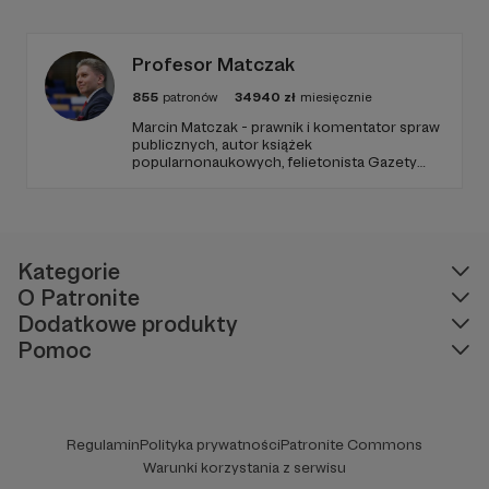
zapraszamy, miejsca nie zabraknie. :)
Profesor Matczak
855
patronów
34940
zł
miesięcznie
Marcin Matczak - prawnik i komentator spraw
publicznych, autor książek
popularnonaukowych, felietonista Gazety
Wyborczej, autor podkastów i filmów
edukacyjnych. Mówi jasno o prawie, filozofii i
języku. Promuje umiarkowanie w życiu
publicznym, walczy z plemiennością i
bańkami informacyjnymi.
Kategorie
O Patronite
Dodatkowe produkty
Pomoc
Regulamin
Polityka prywatności
Patronite Commons
Warunki korzystania z serwisu