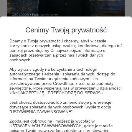
03.01.2025
Brak komentarzy
●
Umieralnia
Cenimy Twoją prywatność
W swym noworocznym wystąpieniu putin kreślił wizję rosji
imperialnej, gospodarczo i militarnie potężnej, silnej także
Dbamy o Twoją prywatność i chcemy, abyś w czasie
witalnością swoich obywateli. Ciekaw jestem, czy ci,
korzystania z naszych usług czuł się komfortowo, dlatego też
którzy go słuchali – w niedogrzanych i rozpadających się
poniżej prezentujemy Ci najważniejsze informacje o
domach na głubince – też mieli poczucie głębokiego
putin
rosja
epidemia HIV/AIDS
+5
zasadach przetwarzania przez nas Twoich danych
„odklejenia”, jakie udzieliło się rosyjskiemu przywódcy.
osobowych.
Aby wyrazić zgody na korzystanie z technologii
automatycznego śledzenia i zbierania danych, dostęp do
informacji na Twoim urządzeniu końcowym i ich
przechowywanie przez Crowd8 sp. z o.o. oraz podmioty
zewnętrzne, które wspierają nas w prowadzeniu działalności,
kliknij AKCEPTUJĘ I PRZECHODZĘ DO SERWISU.
Jeśli chcesz dostosować lub zmienić swoje preferencje
dotyczące zbierania danych osobowych, wybierz opcję
"USTAWIENIA ZAAWANSOWANE".
Zgoda jest dobrowolna i możesz ją wycofać w
USTAWIENIACH ZAAWANSOWANYCH, gdzie jest także
opisane Twoje prawo żądania dostępu, sprostowania,