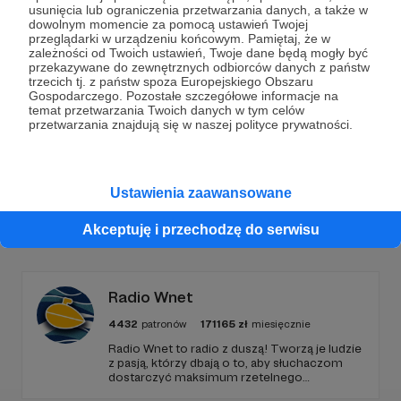
Dołącz do grona Patronów!
usunięcia lub ograniczenia przetwarzania danych, a także w
dowolnym momencie za pomocą ustawień Twojej
przeglądarki w urządzeniu końcowym. Pamiętaj, że w
Wesprzyj działalność Autora
Marcin Ogdowski
już
zależności od Twoich ustawień, Twoje dane będą mogły być
teraz!
przekazywane do zewnętrznych odbiorców danych z państw
trzecich tj. z państw spoza Europejskiego Obszaru
Gospodarczego. Pozostałe szczegółowe informacje na
temat przetwarzania Twoich danych w tym celów
Zostań Patronem
przetwarzania znajdują się w naszej polityce prywatności.
Ustawienia zaawansowane
Promowani autorzy
Akceptuję i przechodzę do serwisu
Radio Wnet
4432
patronów
171165
zł
miesięcznie
Radio Wnet to radio z duszą! Tworzą je ludzie
z pasją, którzy dbają o to, aby słuchaczom
dostarczyć maksimum rzetelnego
dziennikarstwa. A mogą to robić, ponieważ