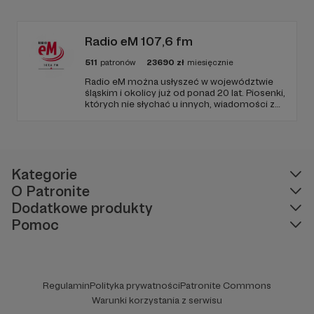
Radio Wnet jest w pełni niezależne i… wolne!
Zachowanie tej właśnie wolności zależy dziś
od Twojego wsparcia!
Radio eM 107,6 fm
511
patronów
23690
zł
miesięcznie
Radio eM można usłyszeć w województwie
śląskim i okolicy już od ponad 20 lat. Piosenki,
których nie słychać u innych, wiadomości z
regionu, wartościowe treści, no i dobry
humor. To wszystko znajdziecie u nas.
Jesteście z nami każdego dnia, a teraz
zachęcamy - zostańcie naszymi Patronami!
Kategorie
O Patronite
Dodatkowe produkty
Pomoc
Regulamin
Polityka prywatności
Patronite Commons
Warunki korzystania z serwisu