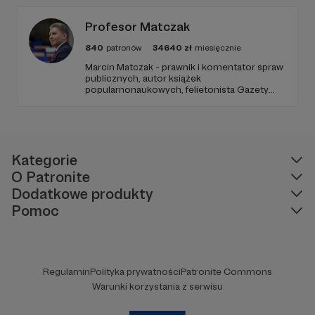
Profesor Matczak
840
patronów
34640
zł
miesięcznie
Marcin Matczak - prawnik i komentator spraw
publicznych, autor książek
popularnonaukowych, felietonista Gazety
Wyborczej, autor podkastów i filmów
edukacyjnych. Mówi jasno o prawie, filozofii i
języku. Promuje umiarkowanie w życiu
publicznym, walczy z plemiennością i
bańkami informacyjnymi.
Kategorie
O Patronite
Dodatkowe produkty
Pomoc
Regulamin
Polityka prywatności
Patronite Commons
Warunki korzystania z serwisu