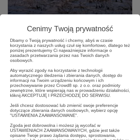
07.01.2025
Brak komentarzy
●
Cenimy Twoją prywatność
"Sprawczość"
Łączne rosyjskie straty poniesione w Ukrainie
Dbamy o Twoją prywatność i chcemy, abyś w czasie
przekroczyły właśnie poziom ośmiuset tysięcy zabitych i
korzystania z naszych usług czuł się komfortowo, dlatego też
rannych. Więcej niż połowa tych ubytków przypada na
poniżej prezentujemy Ci najważniejsze informacje o
miniony rok, który – jeśliby wsłuchać się ton rosyjskiej
zasadach przetwarzania przez nas Twoich danych
propagandy i doniesienia wielu zachodnich mediów –
operacja obronna
rosyjskie straty
2024 rok
+5
osobowych.
winien był zakończyć się totalną klęską ukraińskiej operacji
obronnej.
Aby wyrazić zgody na korzystanie z technologii
automatycznego śledzenia i zbierania danych, dostęp do
informacji na Twoim urządzeniu końcowym i ich
przechowywanie przez Crowd8 sp. z o.o. oraz podmioty
zewnętrzne, które wspierają nas w prowadzeniu działalności,
kliknij AKCEPTUJĘ I PRZECHODZĘ DO SERWISU.
Jeśli chcesz dostosować lub zmienić swoje preferencje
dotyczące zbierania danych osobowych, wybierz opcję
"USTAWIENIA ZAAWANSOWANE".
Zgoda jest dobrowolna i możesz ją wycofać w
USTAWIENIACH ZAAWANSOWANYCH, gdzie jest także
opisane Twoje prawo żądania dostępu, sprostowania,