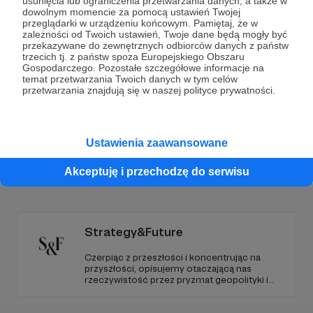
Dołącz do grona Patronów!
usunięcia lub ograniczenia przetwarzania danych, a także w
dowolnym momencie za pomocą ustawień Twojej
przeglądarki w urządzeniu końcowym. Pamiętaj, że w
zależności od Twoich ustawień, Twoje dane będą mogły być
Wesprzyj działalność Autora
Marcin Ogdowski
już
przekazywane do zewnętrznych odbiorców danych z państw
teraz!
trzecich tj. z państw spoza Europejskiego Obszaru
Gospodarczego. Pozostałe szczegółowe informacje na
temat przetwarzania Twoich danych w tym celów
przetwarzania znajdują się w naszej polityce prywatności.
Zostań Patronem
Ustawienia zaawansowane
Promowani autorzy
Akceptuję i przechodzę do serwisu
Strategy&Future
Czerpiąc z przeszłości i koncentrując na
przyszłości, opisujemy otaczającą nas
rzeczywistość przez pryzmat geopolityki i
geostrategii. Naszym celem jest uczynienie
ze Strategy&Future kluczowego źródła myśli
geopolitycznej w Polsce i w Europie.