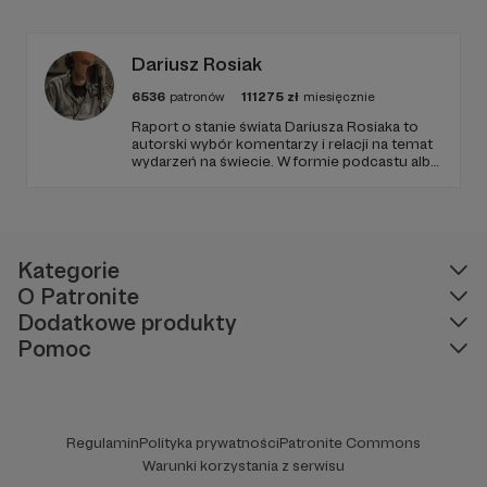
Radio Wnet jest w pełni niezależne i… wolne!
Zachowanie tej właśnie wolności zależy dziś
od Twojego wsparcia!
Dariusz Rosiak
6536
patronów
111275
zł
miesięcznie
Raport o stanie świata Dariusza Rosiaka to
autorski wybór komentarzy i relacji na temat
wydarzeń na świecie. W formie podcastu albo
programów na żywo z różnych miejsc na
ziemi.
Kategorie
O Patronite
Dodatkowe produkty
Pomoc
Regulamin
Polityka prywatności
Patronite Commons
Warunki korzystania z serwisu