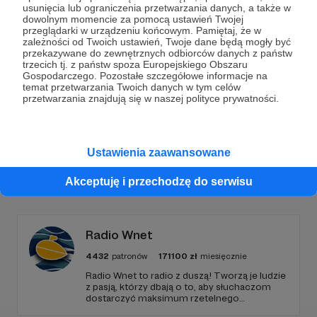
Dołącz do grona Patronów!
usunięcia lub ograniczenia przetwarzania danych, a także w
dowolnym momencie za pomocą ustawień Twojej
przeglądarki w urządzeniu końcowym. Pamiętaj, że w
Wesprzyj działalność Autora
Marcin Ogdowski
już
zależności od Twoich ustawień, Twoje dane będą mogły być
teraz!
przekazywane do zewnętrznych odbiorców danych z państw
trzecich tj. z państw spoza Europejskiego Obszaru
Gospodarczego. Pozostałe szczegółowe informacje na
temat przetwarzania Twoich danych w tym celów
Zostań Patronem
przetwarzania znajdują się w naszej polityce prywatności.
Ustawienia zaawansowane
Promowani autorzy
Akceptuję i przechodzę do serwisu
Radio Wnet
4432
patronów
171100
zł
miesięcznie
Radio Wnet to radio z duszą! Tworzą je ludzie
z pasją, którzy dbają o to, aby słuchaczom
dostarczyć maksimum rzetelnego
dziennikarstwa. A mogą to robić, ponieważ