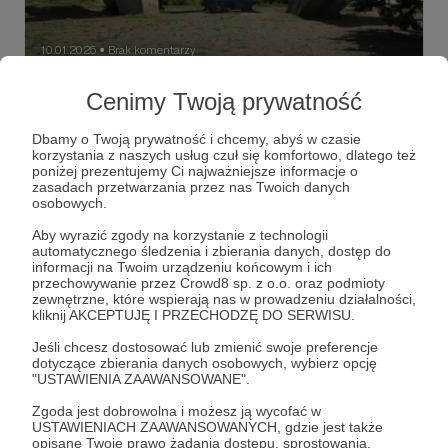
10.01.2025
Brak komentarzy
●
Kompensacja
Cenimy Twoją prywatność
Interwencję w Ukrainie popiera ponad dwie trzecie rosjan,
co jest tendencją trwałą i diagnozowaną przez Centrum
Dbamy o Twoją prywatność i chcemy, abyś w czasie
Lewady, jedyny w rosji ośrodek badawczy, który zachował
korzystania z naszych usług czuł się komfortowo, dlatego też
niezależność od władz.
poniżej prezentujemy Ci najważniejsze informacje o
poparcie dla wojny
Centrum Lewady
NATO
+5
zasadach przetwarzania przez nas Twoich danych
osobowych.
Aby wyrazić zgody na korzystanie z technologii
automatycznego śledzenia i zbierania danych, dostęp do
informacji na Twoim urządzeniu końcowym i ich
przechowywanie przez Crowd8 sp. z o.o. oraz podmioty
zewnętrzne, które wspierają nas w prowadzeniu działalności,
kliknij AKCEPTUJĘ I PRZECHODZĘ DO SERWISU.
Jeśli chcesz dostosować lub zmienić swoje preferencje
dotyczące zbierania danych osobowych, wybierz opcję
"USTAWIENIA ZAAWANSOWANE".
Zgoda jest dobrowolna i możesz ją wycofać w
USTAWIENIACH ZAAWANSOWANYCH, gdzie jest także
opisane Twoje prawo żądania dostępu, sprostowania,