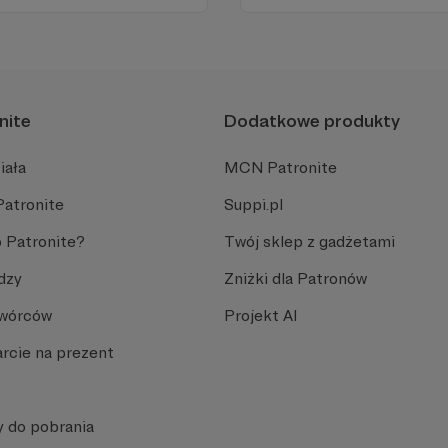
nami każdego dnia, a teraz
naszymi Patronami!
nite
Dodatkowe produkty
iała
MCN Patronite
Patronite
Suppi.pl
 Patronite?
Twój sklep z gadżetami
dzy
Zniżki dla Patronów
Twórców
Projekt AI
rcie na prezent
y do pobrania