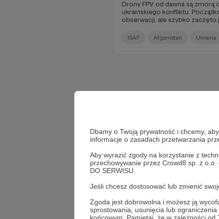
Drony FPV od dawna są zmorą o
ukraińskiego konfliktu. Początk
obserwacji, ale szybko zaczęt
przenoszenia ładunków wybuc
ISAF
Afganistan
Ukraina
Dbamy o Twoją prywatność i chcemy, abyś 
informacje o zasadach przetwarzania pr
Aby wyrazić zgody na korzystanie z techn
przechowywanie przez Crowd8 sp. z o.o.
DO SERWISU.
Jeśli chcesz dostosować lub zmienić sw
Zgoda jest dobrowolna i możesz ją wyc
sprostowania, usunięcia lub ograniczeni
końcowym. Pamiętaj, że w zależności od