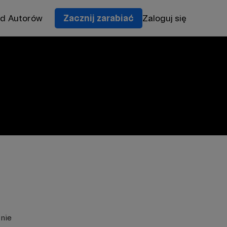
od Autorów
Zacznij zarabiać
Zaloguj się
znie