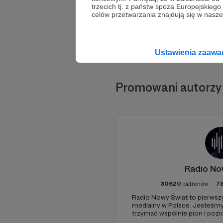
trzecich tj. z państw spoza Europejskie
celów przetwarzania znajdują się w naszej
Ustawienia zaaw
Promowani autorzy
Radio No
30620
patronów
7
Radio Nowy Świat to pierwszy
medialny w Polsce. Jesteśm
trzymać wspólnie pion i poz
pomóc - zapraszamy, miejsca 