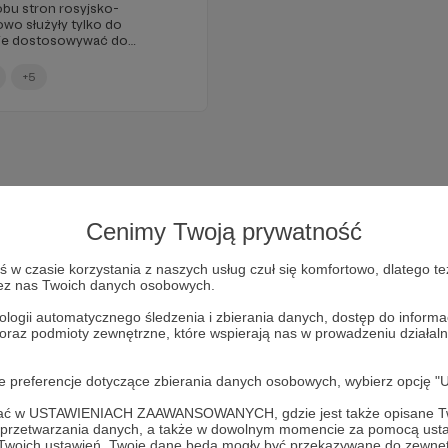
bu stron rosyjsko-
owo służyły tylko do
o je dostosowywać do
howych.
+5
Cenimy Twoją prywatność
w czasie korzystania z naszych usług czuł się komfortowo, dlatego te
zez nas Twoich danych osobowych.
ologii automatycznego śledzenia i zbierania danych, dostęp do inform
 oraz podmioty zewnętrzne, które wspierają nas w prowadzeniu dział
Dołącz do grona Patronów!
oje preferencje dotyczące zbierania danych osobowych, wybierz op
ofać w USTAWIENIACH ZAAWANSOWANYCH, gdzie jest także opisane Tw
Wesprzyj działalność Autora
Marcin Ogdowski
już teraz!
a przetwarzania danych, a także w dowolnym momencie za pomocą usta
 Twoich ustawień, Twoje dane będą mogły być przekazywane do zewnę