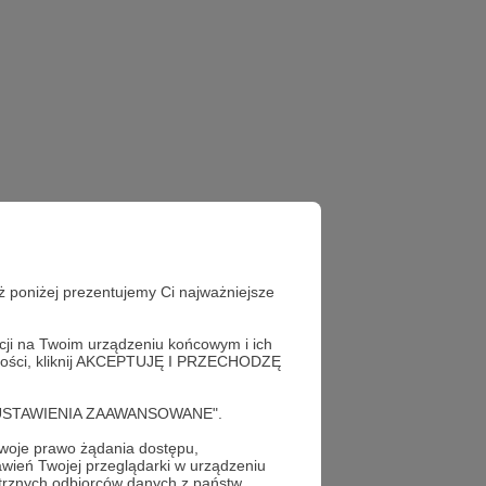
ż poniżej prezentujemy Ci najważniejsze
acji na Twoim urządzeniu końcowym i ich
alności, kliknij AKCEPTUJĘ I PRZECHODZĘ
cję "USTAWIENIA ZAAWANSOWANE".
oje prawo żądania dostępu,
wień Twojej przeglądarki w urządzeniu
trznych odbiorców danych z państw