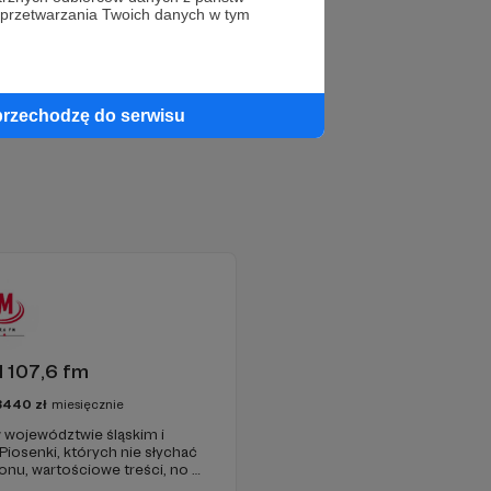
 przetwarzania Twoich danych w tym
przechodzę do serwisu
 107,6 fm
3440
zł
miesięcznie
 województwie śląskim i
 Piosenki, których nie słychać
onu, wartościowe treści, no i
najdziecie u nas. Jesteście z