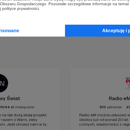
go Obszaru Gospodarczego. Pozostałe szczegółowe informacje na temat
 polityce prywatności.
Zostań Patronem
ansowane
Akceptuję i 
wy Świat
Radio eM
81044
zł
miesięcznie
510
patronów
2
 na tak dużą skalę projekt
Radio eM można usłyszeć w
y razem z Wami, żeby
okolicy już od ponad 20 lat.
iom. Jeśli chcesz nam w tym
u innych, wiadomości z regi
nie zabraknie. :)
dobry humor. To wszystko z