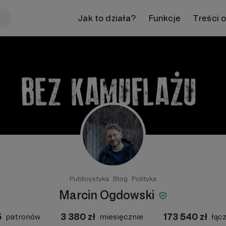
Jak to działa?
Funkcje
Treści 
Publicystyka
Blog
Polityka
Marcin Ogdowski
5
3 380
zł
173 540
zł
patronów
miesięcznie
łąc