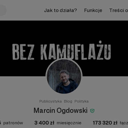
Jak to działa?
Funkcje
Treści 
Publicystyka
Blog
Polityka
Marcin Ogdowski
5
3 400
zł
173 320
zł
patronów
miesięcznie
łąc