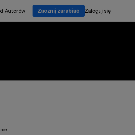
od Autorów
Zacznij zarabiać
Zaloguj się
znie