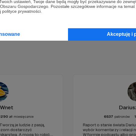
 Twoich ustawień, Twoje dane będą mogły być przekazywane do zewnę
go Obszaru Gospodarczego. Pozostałe szczegółowe informacje na temat
 polityce prywatności.
Zostań Patronem
ansowane
Akceptuję i 
 Wnet
Darius
1290
zł
miesięcznie
6537
patronów
Tworzą je ludzie z pasją,
Raport o stanie świata Dariu
haczom dostarczyć
wybór komentarzy i relacji 
karstwa. A mogą to robić,
W formie podcastu albo pr