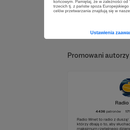
końcowym. Pamiętaj, że w zależności od
trzecich tj. z państw spoza Europejskie
celów przetwarzania znajdują się w naszej
Ustawienia zaaw
Promowani autorzy
Radio
4436
patronów
17
Radio Wnet to radio z duszą! 
którzy dbają o to, aby słuc
maksimum rzetelnego dzienni