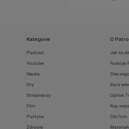
ponieważ Radio Wnet jest w p
Zachowanie tej właśnie woln
wsparcia!
Kategorie
O Patro
Podcast
Jak to dz
Youtube
Funkcje 
Nauka
Dlaczego
Gry
Baza wie
Streamerzy
Opinie 
Film
Kup wspa
Polityka
Dla firm
Zdrowie
Materiał