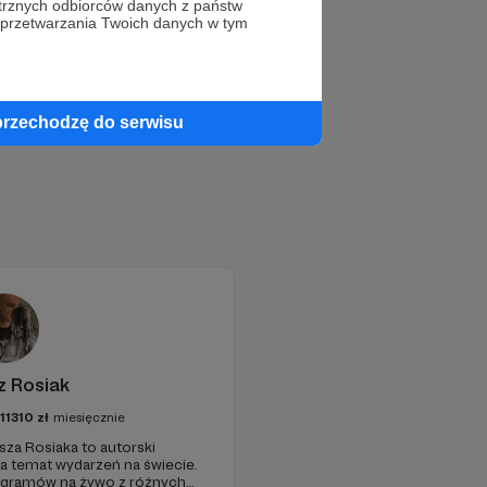
trznych odbiorców danych z państw
 przetwarzania Twoich danych w tym
przechodzę do serwisu
z Rosiak
111310
zł
miesięcznie
sza Rosiaka to autorski
na temat wydarzeń na świecie.
ogramów na żywo z różnych