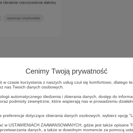
 Ukrainie rzeczywiście dałoby
operacja charkowska
Cenimy Twoją prywatność
w czasie korzystania z naszych usług czuł się komfortowo, dlatego te
zez nas Twoich danych osobowych.
ologii automatycznego śledzenia i zbierania danych, dostęp do inform
 oraz podmioty zewnętrzne, które wspierają nas w prowadzeniu dział
Dołącz do grona Patronów!
oje preferencje dotyczące zbierania danych osobowych, wybierz op
ofać w USTAWIENIACH ZAAWANSOWANYCH, gdzie jest także opisane Tw
a przetwarzania danych, a także w dowolnym momencie za pomocą usta
Wesprzyj działalność Autora
Marcin Ogdowski
już teraz!