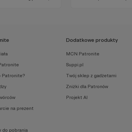
ełni niezależne i… wolne!
miejsc na ziemi.
ości zależy dziś od Twojego
nite
Dodatkowe produkty
iała
MCN Patronite
Patronite
Suppi.pl
 Patronite?
Twój sklep z gadżetami
dzy
Zniżki dla Patronów
Twórców
Projekt AI
rcie na prezent
y do pobrania