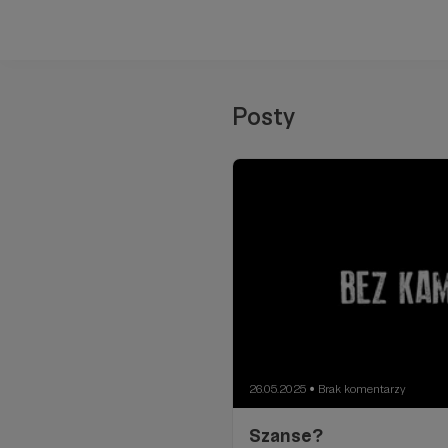
Posty
26.05.2025
Brak komentarzy
●
Szanse?