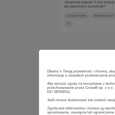
„Stracone szanse”? Czy wojnę w
się zakończyć wcześniej?
donald trump
władimir putin
+5
Dbamy o Twoją prywatność i chcemy, abyś 
informacje o zasadach przetwarzania pr
Aby wyrazić zgody na korzystanie z techn
przechowywanie przez Crowd8 sp. z o.o.
DO SERWISU.
Jeśli chcesz dostosować lub zmienić sw
Zgoda jest dobrowolna i możesz ją wyc
sprostowania, usunięcia lub ograniczeni