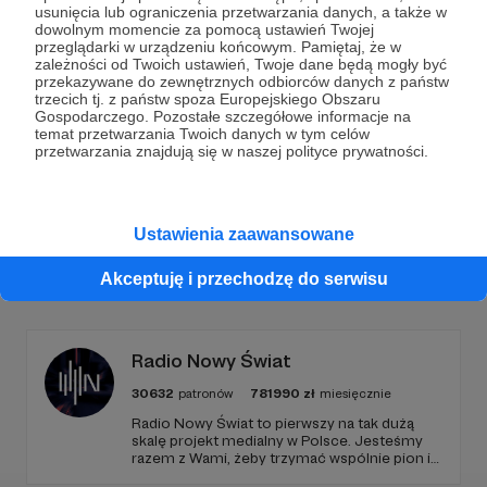
Dołącz do grona Patronów!
usunięcia lub ograniczenia przetwarzania danych, a także w
dowolnym momencie za pomocą ustawień Twojej
przeglądarki w urządzeniu końcowym. Pamiętaj, że w
Wesprzyj działalność Autora
Marcin Ogdowski
już
zależności od Twoich ustawień, Twoje dane będą mogły być
teraz!
przekazywane do zewnętrznych odbiorców danych z państw
trzecich tj. z państw spoza Europejskiego Obszaru
Gospodarczego. Pozostałe szczegółowe informacje na
temat przetwarzania Twoich danych w tym celów
Zostań Patronem
przetwarzania znajdują się w naszej polityce prywatności.
Ustawienia zaawansowane
Promowani autorzy
Akceptuję i przechodzę do serwisu
Radio Nowy Świat
30632
patronów
781990
zł
miesięcznie
Radio Nowy Świat to pierwszy na tak dużą
skalę projekt medialny w Polsce. Jesteśmy
razem z Wami, żeby trzymać wspólnie pion i
poziom. Jeśli chcesz nam w tym pomóc -