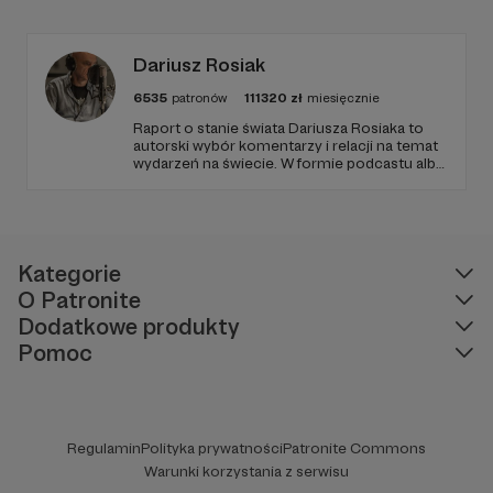
zapraszamy, miejsca nie zabraknie. :)
Dariusz Rosiak
6535
patronów
111320
zł
miesięcznie
Raport o stanie świata Dariusza Rosiaka to
autorski wybór komentarzy i relacji na temat
wydarzeń na świecie. W formie podcastu albo
programów na żywo z różnych miejsc na
ziemi.
Kategorie
O Patronite
Dodatkowe produkty
Pomoc
Regulamin
Polityka prywatności
Patronite Commons
Warunki korzystania z serwisu