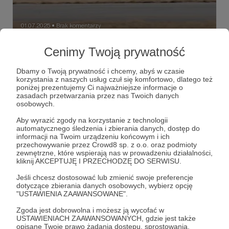
01.07.2025
Brak komentarzy
●
Postpolityk(a)
Cenimy Twoją prywatność
Amerykański atak na Iran dużo nam mówi, zarówno o
możliwościach militarnych Ameryki, jak i o politycznej woli
Dbamy o Twoją prywatność i chcemy, abyś w czasie
rządzących supermocarstwem. Dla Polski nie są to dobre
korzystania z naszych usług czuł się komfortowo, dlatego też
wnioski…
poniżej prezentujemy Ci najważniejsze informacje o
B-2
donald trump
Iran
+5
zasadach przetwarzania przez nas Twoich danych
osobowych.
Aby wyrazić zgody na korzystanie z technologii
automatycznego śledzenia i zbierania danych, dostęp do
informacji na Twoim urządzeniu końcowym i ich
przechowywanie przez Crowd8 sp. z o.o. oraz podmioty
zewnętrzne, które wspierają nas w prowadzeniu działalności,
kliknij AKCEPTUJĘ I PRZECHODZĘ DO SERWISU.
Jeśli chcesz dostosować lub zmienić swoje preferencje
dotyczące zbierania danych osobowych, wybierz opcję
"USTAWIENIA ZAAWANSOWANE".
Zgoda jest dobrowolna i możesz ją wycofać w
USTAWIENIACH ZAAWANSOWANYCH, gdzie jest także
opisane Twoje prawo żądania dostępu, sprostowania,