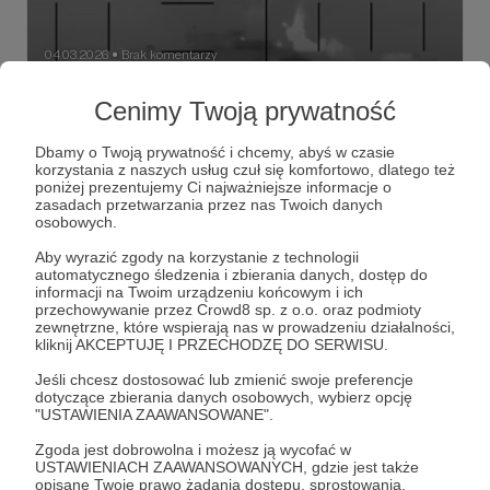
04.03.2026
Brak komentarzy
●
Osobliwości
Cenimy Twoją prywatność
W historii wojskowości ostatnia doba zapisze się jako czas
wyjątkowych wydarzeń. Pozwólcie, że Wam o nich
Dbamy o Twoją prywatność i chcemy, abyś w czasie
napiszę.
korzystania z naszych usług czuł się komfortowo, dlatego też
poniżej prezentujemy Ci najważniejsze informacje o
USAF
US Navy
Patriot
+5
zasadach przetwarzania przez nas Twoich danych
osobowych.
Aby wyrazić zgody na korzystanie z technologii
automatycznego śledzenia i zbierania danych, dostęp do
informacji na Twoim urządzeniu końcowym i ich
przechowywanie przez Crowd8 sp. z o.o. oraz podmioty
zewnętrzne, które wspierają nas w prowadzeniu działalności,
kliknij AKCEPTUJĘ I PRZECHODZĘ DO SERWISU.
Jeśli chcesz dostosować lub zmienić swoje preferencje
dotyczące zbierania danych osobowych, wybierz opcję
"USTAWIENIA ZAAWANSOWANE".
Zgoda jest dobrowolna i możesz ją wycofać w
USTAWIENIACH ZAAWANSOWANYCH, gdzie jest także
opisane Twoje prawo żądania dostępu, sprostowania,