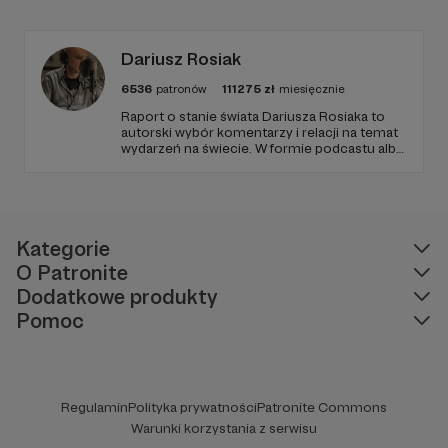
Radio Wnet jest w pełni niezależne i… wolne!
Zachowanie tej właśnie wolności zależy dziś
od Twojego wsparcia!
Dariusz Rosiak
6536
patronów
111275
zł
miesięcznie
Raport o stanie świata Dariusza Rosiaka to
autorski wybór komentarzy i relacji na temat
wydarzeń na świecie. W formie podcastu albo
programów na żywo z różnych miejsc na
ziemi.
Kategorie
O Patronite
Dodatkowe produkty
Pomoc
Regulamin
Polityka prywatności
Patronite Commons
Warunki korzystania z serwisu