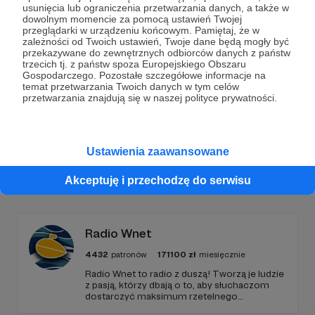
Dołącz do grona Patronów!
usunięcia lub ograniczenia przetwarzania danych, a także w
dowolnym momencie za pomocą ustawień Twojej
przeglądarki w urządzeniu końcowym. Pamiętaj, że w
Wesprzyj działalność Autora
Marcin Ogdowski
już
zależności od Twoich ustawień, Twoje dane będą mogły być
teraz!
przekazywane do zewnętrznych odbiorców danych z państw
trzecich tj. z państw spoza Europejskiego Obszaru
Gospodarczego. Pozostałe szczegółowe informacje na
temat przetwarzania Twoich danych w tym celów
Zostań Patronem
przetwarzania znajdują się w naszej polityce prywatności.
Ustawienia zaawansowane
Promowani autorzy
Akceptuję i przechodzę do serwisu
Radio Wnet
4432
patronów
171100
zł
miesięcznie
Radio Wnet to radio z duszą! Tworzą je ludzie
z pasją, którzy dbają o to, aby słuchaczom
dostarczyć maksimum rzetelnego
dziennikarstwa. A mogą to robić, ponieważ