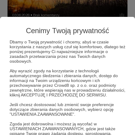
03.06.2026
Brak komentarzy
●
"Gra"
Cenimy Twoją prywatność
Na wojnie w Ukrainie nagrania z dronów pokazujące efekty
walk są wykorzystywane do oceny skuteczności
Dbamy o Twoją prywatność i chcemy, abyś w czasie
jednostek, które walczą na froncie. Sukcesy przelicza się
korzystania z naszych usług czuł się komfortowo, dlatego też
na punkty, np. zestrzelenie śmigłowca 100 punktów, a te
poniżej prezentujemy Ci najważniejsze informacje o
można wymienić na nowy sprzęt. Tak w uproszczeniu
drony
antydrony
ePoints
+5
zasadach przetwarzania przez nas Twoich danych
wygląda eksperymentalny projekt, który łączy elementy
osobowych.
wojskowego systemu ocen, bazy danych i mechanizmów
motywacyjnych.
Aby wyrazić zgody na korzystanie z technologii
automatycznego śledzenia i zbierania danych, dostęp do
informacji na Twoim urządzeniu końcowym i ich
przechowywanie przez Crowd8 sp. z o.o. oraz podmioty
zewnętrzne, które wspierają nas w prowadzeniu działalności,
kliknij AKCEPTUJĘ I PRZECHODZĘ DO SERWISU.
Jeśli chcesz dostosować lub zmienić swoje preferencje
dotyczące zbierania danych osobowych, wybierz opcję
"USTAWIENIA ZAAWANSOWANE".
Zgoda jest dobrowolna i możesz ją wycofać w
USTAWIENIACH ZAAWANSOWANYCH, gdzie jest także
opisane Twoje prawo żądania dostępu, sprostowania,