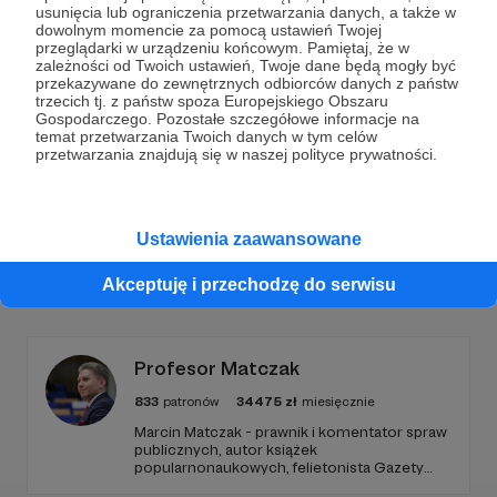
Dołącz do grona Patronów!
usunięcia lub ograniczenia przetwarzania danych, a także w
dowolnym momencie za pomocą ustawień Twojej
przeglądarki w urządzeniu końcowym. Pamiętaj, że w
Wesprzyj działalność Autora
Marcin Ogdowski
już
zależności od Twoich ustawień, Twoje dane będą mogły być
teraz!
przekazywane do zewnętrznych odbiorców danych z państw
trzecich tj. z państw spoza Europejskiego Obszaru
Gospodarczego. Pozostałe szczegółowe informacje na
temat przetwarzania Twoich danych w tym celów
Zostań Patronem
przetwarzania znajdują się w naszej polityce prywatności.
Ustawienia zaawansowane
Promowani autorzy
Akceptuję i przechodzę do serwisu
Profesor Matczak
833
patronów
34475
zł
miesięcznie
Marcin Matczak - prawnik i komentator spraw
publicznych, autor książek
popularnonaukowych, felietonista Gazety
Wyborczej, autor podkastów i filmów