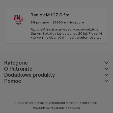
edukacyjnych. Mówi jasno o prawie, filozofii i
języku. Promuje umiarkowanie w życiu
publicznym, walczy z plemiennością i
bańkami informacyjnymi.
Radio eM 107,6 fm
511
patronów
23690
zł
miesięcznie
Radio eM można usłyszeć w województwie
śląskim i okolicy już od ponad 20 lat. Piosenki,
których nie słychać u innych, wiadomości z
regionu, wartościowe treści, no i dobry
humor. To wszystko znajdziecie u nas.
Jesteście z nami każdego dnia, a teraz
zachęcamy - zostańcie naszymi Patronami!
Kategorie
O Patronite
Dodatkowe produkty
Pomoc
Regulamin
Polityka prywatności
Patronite Commons
Warunki korzystania z serwisu