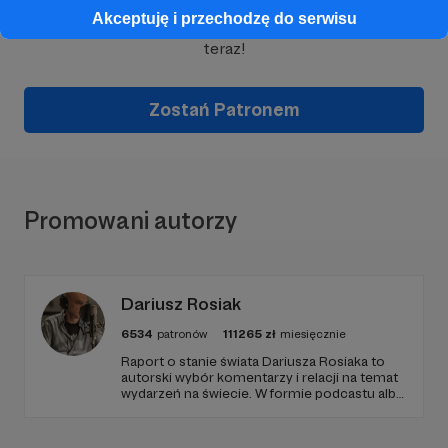
Akceptuję i przechodzę do serwisu
Wesprzyj działalność Autora
Marcin Ogdowski
już
teraz!
Zostań Patronem
Promowani autorzy
Dariusz Rosiak
6534
patronów
111265
zł
miesięcznie
Raport o stanie świata Dariusza Rosiaka to
autorski wybór komentarzy i relacji na temat
wydarzeń na świecie. W formie podcastu albo
programów na żywo z różnych miejsc na
ziemi.