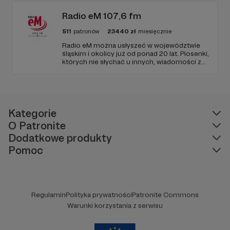
Radio eM 107,6 fm
511
patronów
23440
zł
miesięcznie
Radio eM można usłyszeć w województwie
śląskim i okolicy już od ponad 20 lat. Piosenki,
których nie słychać u innych, wiadomości z
regionu, wartościowe treści, no i dobry
humor. To wszystko znajdziecie u nas.
Jesteście z nami każdego dnia, a teraz
zachęcamy - zostańcie naszymi Patronami!
Kategorie
O Patronite
Dodatkowe produkty
Pomoc
Regulamin
Polityka prywatności
Patronite Commons
Warunki korzystania z serwisu