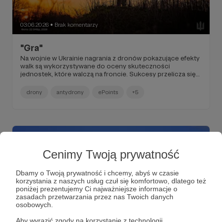
03.06.2026
Brak komentarzy
●
"Gra"
Na wojnie w Ukrainie nagrania z dronów pokazujące efekty
walk są wykorzystywane do oceny skuteczności
jednostek, które walczą na froncie. Sukcesy przelicza się
na punkty, np. zestrzelenie śmigłowca 100 punktów, a te
można wymienić na nowy sprzęt. Tak w uproszczeniu
drony
antydrony
ePoints
+5
wygląda eksperymentalny projekt, który łączy elementy
wojskowego systemu ocen, bazy danych i mechanizmów
motywacyjnych.
Cenimy Twoją prywatność
Dbamy o Twoją prywatność i chcemy, abyś w czasie
korzystania z naszych usług czuł się komfortowo, dlatego też
poniżej prezentujemy Ci najważniejsze informacje o
zasadach przetwarzania przez nas Twoich danych
osobowych.
Aby wyrazić zgody na korzystanie z technologii