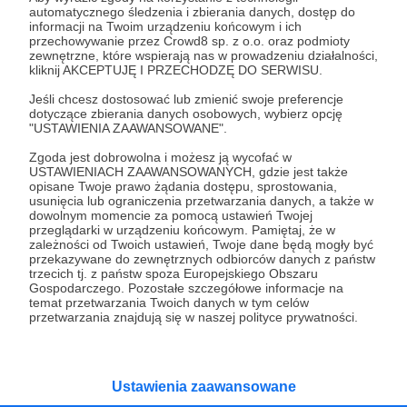
automatycznego śledzenia i zbierania danych, dostęp do
07.08.2025
Brak komentarzy
●
informacji na Twoim urządzeniu końcowym i ich
przechowywanie przez Crowd8 sp. z o.o. oraz podmioty
zewnętrzne, które wspierają nas w prowadzeniu działalności,
Lasery
kliknij AKCEPTUJĘ I PRZECHODZĘ DO SERWISU.
Ukraiński „parasol” OPL jest coraz bardziej dziurawy.
Zapasy rakiet przeciwlotniczych topnieją w
Jeśli chcesz dostosować lub zmienić swoje preferencje
zastraszającym tempie.
dotyczące zbierania danych osobowych, wybierz opcję
"USTAWIENIA ZAAWANSOWANE".
Patriot
OPL
drony
+5
Zgoda jest dobrowolna i możesz ją wycofać w
USTAWIENIACH ZAAWANSOWANYCH, gdzie jest także
opisane Twoje prawo żądania dostępu, sprostowania,
usunięcia lub ograniczenia przetwarzania danych, a także w
dowolnym momencie za pomocą ustawień Twojej
przeglądarki w urządzeniu końcowym. Pamiętaj, że w
zależności od Twoich ustawień, Twoje dane będą mogły być
przekazywane do zewnętrznych odbiorców danych z państw
trzecich tj. z państw spoza Europejskiego Obszaru
Gospodarczego. Pozostałe szczegółowe informacje na
temat przetwarzania Twoich danych w tym celów
przetwarzania znajdują się w naszej polityce prywatności.
Dołącz do grona Patronów!
Ustawienia zaawansowane