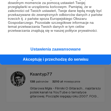
dowolnym momencie za pomocą ustawień Twojej
przeglądarki w urządzeniu końcowym. Pamiętaj, że w
Wesprzyj działalność Autora
Metalurgia
już teraz!
zależności od Twoich ustawień, Twoje dane będą mogły być
przekazywane do zewnętrznych odbiorców danych z państw
trzecich tj. z państw spoza Europejskiego Obszaru
Gospodarczego. Pozostałe szczegółowe informacje na
Zostań Patronem
temat przetwarzania Twoich danych w tym celów
przetwarzania znajdują się w naszej polityce prywatności.
Ustawienia zaawansowane
Promowani autorzy
Akceptuję i przechodzę do serwisu
Ksantyp77
138
patronów
3210
zł
miesięcznie
Gitarowa Mgła - Filmiki O Gitarach... najstarszy
polski kanał na YouTube o tematyce
gitarowej. Początki sięgają roku 2007. FOG
działa 10 lat, tworzę go sam, z pasji, chęci
samorozwoju i dzielenia się wiedzą gitarową,
którą posiadam i zdobywam. Dziękuję za