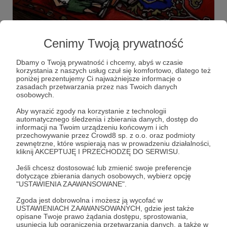
29.10.2021
Brak komentarzy
●
Cenimy Twoją prywatność
Listening party nowego albumu Limp
Bizkit
Dbamy o Twoją prywatność i chcemy, abyś w czasie
korzystania z naszych usług czuł się komfortowo, dlatego też
[Post dla Patronów wspierających od kwoty 14 zł]
poniżej prezentujemy Ci najważniejsze informacje o
zasadach przetwarzania przez nas Twoich danych
listening party
discord
osobowych.
Aby wyrazić zgody na korzystanie z technologii
automatycznego śledzenia i zbierania danych, dostęp do
informacji na Twoim urządzeniu końcowym i ich
przechowywanie przez Crowd8 sp. z o.o. oraz podmioty
zewnętrzne, które wspierają nas w prowadzeniu działalności,
kliknij AKCEPTUJĘ I PRZECHODZĘ DO SERWISU.
Jeśli chcesz dostosować lub zmienić swoje preferencje
dotyczące zbierania danych osobowych, wybierz opcję
"USTAWIENIA ZAAWANSOWANE".
Zgoda jest dobrowolna i możesz ją wycofać w
USTAWIENIACH ZAAWANSOWANYCH, gdzie jest także
opisane Twoje prawo żądania dostępu, sprostowania,
Dołącz do grona Patronów!
usunięcia lub ograniczenia przetwarzania danych, a także w