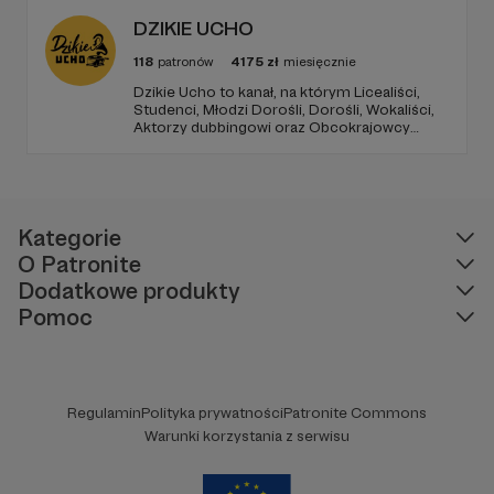
Wasze wsparcie. Pozdrawiam Ksantyp FOG
DZIKIE UCHO
118
patronów
4175
zł
miesięcznie
Dzikie Ucho to kanał, na którym Licealiści,
Studenci, Młodzi Dorośli, Dorośli, Wokaliści,
Aktorzy dubbingowi oraz Obcokrajowcy
mierzą się w zadaniach związanych z kulturą
popularną. Haba!
Kategorie
O Patronite
Dodatkowe produkty
Pomoc
Regulamin
Polityka prywatności
Patronite Commons
Warunki korzystania z serwisu