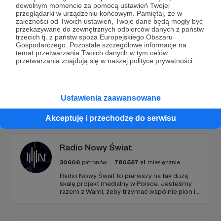
dowolnym momencie za pomocą ustawień Twojej
przeglądarki w urządzeniu końcowym. Pamiętaj, że w
Wesprzyj działalność Autora
Metalurgia
już teraz!
zależności od Twoich ustawień, Twoje dane będą mogły być
przekazywane do zewnętrznych odbiorców danych z państw
trzecich tj. z państw spoza Europejskiego Obszaru
Gospodarczego. Pozostałe szczegółowe informacje na
Zostań Patronem
temat przetwarzania Twoich danych w tym celów
przetwarzania znajdują się w naszej polityce prywatności.
Ustawienia zaawansowane
Promowani autorzy
Akceptuję i przechodzę do serwisu
Radio Nowy Świat
30606
patronów
780587
zł
miesięcznie
Radio Nowy Świat to pierwszy na tak dużą
skalę projekt medialny w Polsce. Jesteśmy
razem z Wami, żeby trzymać wspólnie pion i
poziom. Jeśli chcesz nam w tym pomóc -
zapraszamy, miejsca nie zabraknie. :)