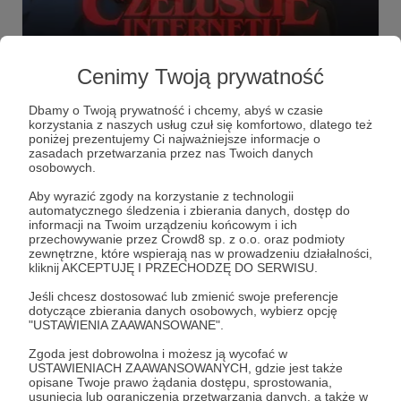
19.01.2022
Brak komentarzy
●
Cenimy Twoją prywatność
Przedpremierowy dostęp do odcinka o
najgorszych metalowych albumach 2021
Dbamy o Twoją prywatność i chcemy, abyś w czasie
korzystania z naszych usług czuł się komfortowo, dlatego też
[Post dla Patronów wspierających od kwoty 28 zł]
poniżej prezentujemy Ci najważniejsze informacje o
zasadach przetwarzania przez nas Twoich danych
dostęp
czeluście internetu
osobowych.
Aby wyrazić zgody na korzystanie z technologii
automatycznego śledzenia i zbierania danych, dostęp do
informacji na Twoim urządzeniu końcowym i ich
przechowywanie przez Crowd8 sp. z o.o. oraz podmioty
zewnętrzne, które wspierają nas w prowadzeniu działalności,
kliknij AKCEPTUJĘ I PRZECHODZĘ DO SERWISU.
Jeśli chcesz dostosować lub zmienić swoje preferencje
dotyczące zbierania danych osobowych, wybierz opcję
"USTAWIENIA ZAAWANSOWANE".
Zgoda jest dobrowolna i możesz ją wycofać w
USTAWIENIACH ZAAWANSOWANYCH, gdzie jest także
opisane Twoje prawo żądania dostępu, sprostowania,
Dołącz do grona Patronów!
usunięcia lub ograniczenia przetwarzania danych, a także w