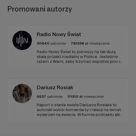
Promowani autorzy
Radio Nowy Świat
30640
patronów
781396
zł
miesięcznie
Radio Nowy Świat to pierwszy na tak dużą
skalę projekt medialny w Polsce. Jesteśmy
razem z Wami, żeby trzymać wspólnie pion i
poziom. Jeśli chcesz nam w tym pomóc -
zapraszamy, miejsca nie zabraknie. :)
Dariusz Rosiak
6537
patronów
111310
zł
miesięcznie
Raport o stanie świata Dariusza Rosiaka to
autorski wybór komentarzy i relacji na temat
wydarzeń na świecie. W formie podcastu albo
programów na żywo z różnych miejsc na
ziemi.