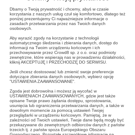
temat oryginalności
Dbamy o Twoją prywatność i chcemy, abyś w czasie
Czy oryginalność jest możliwa? Co ma wspólnego z
korzystania z naszych usług czuł się komfortowo, dlatego też
autentycznością? I czy Furia jest oryginalna?
poniżej prezentujemy Ci najważniejsze informacje o
zasadach przetwarzania przez nas Twoich danych
dyskusja
osobowych.
Aby wyrazić zgody na korzystanie z technologii
automatycznego śledzenia i zbierania danych, dostęp do
informacji na Twoim urządzeniu końcowym i ich
przechowywanie przez Crowd8 sp. z o.o. oraz podmioty
zewnętrzne, które wspierają nas w prowadzeniu działalności,
kliknij AKCEPTUJĘ I PRZECHODZĘ DO SERWISU.
Jeśli chcesz dostosować lub zmienić swoje preferencje
dotyczące zbierania danych osobowych, wybierz opcję
"USTAWIENIA ZAAWANSOWANE".
Zgoda jest dobrowolna i możesz ją wycofać w
USTAWIENIACH ZAAWANSOWANYCH, gdzie jest także
opisane Twoje prawo żądania dostępu, sprostowania,
usunięcia lub ograniczenia przetwarzania danych, a także w
dowolnym momencie za pomocą ustawień Twojej
07.03.2022
Brak komentarzy
●
przeglądarki w urządzeniu końcowym. Pamiętaj, że w
zależności od Twoich ustawień, Twoje dane będą mogły być
Przedpremierowy dostęp do dyskusji o
przekazywane do zewnętrznych odbiorców danych z państw
trzecich tj. z państw spoza Europejskiego Obszaru
wypieraniu nowej muzyki przez starą
Gospodarczego. Pozostałe szczegółowe informacje na