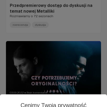
Przedpremierowy dostęp do dyskusji na
temat nowej Metalliki
Rozmawiamy o 72 sezonach
nierecenzja
dyskusja
03.09.2022
Brak komentarzy
●
Przedpremierowy dostęp do dyskusji na
Cenimy Twoją prywatność