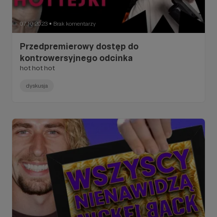
07.10.2023
Brak komentarzy
●
Przedpremierowy dostęp do
kontrowersyjnego odcinka
hot hot hot
dyskusja