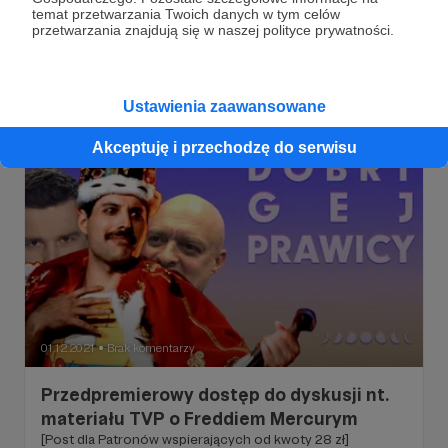
[Post dostępny dla Patronów wspierających od kwoty 28
temat przetwarzania Twoich danych w tym celów
zł]
przetwarzania znajdują się w naszej polityce prywatności.
dyskusja
Ustawienia zaawansowane
Akceptuję i przechodzę do serwisu
01.12.2021
Brak komentarzy
●
Przedpremierowy dostęp do dyskusji nt.
materiału TVP o Freddiem Mercurym
[Post dla Patronów wspierających od kwoty 28 zł]