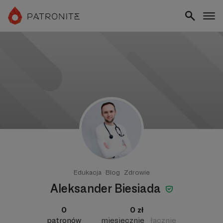
Edukacja
Blog
Zdrowie
Aleksander Biesiada
0
0 zł
patronów
miesięcznie
łącznie