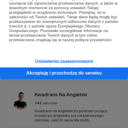
Dołącz do grona Patronów!
usunięcia lub ograniczenia przetwarzania danych, a także w
dowolnym momencie za pomocą ustawień Twojej
przeglądarki w urządzeniu końcowym. Pamiętaj, że w
Wesprzyj działalność Autora
Aleksander Biesiada
już
zależności od Twoich ustawień, Twoje dane będą mogły być
teraz!
przekazywane do zewnętrznych odbiorców danych z państw
trzecich tj. z państw spoza Europejskiego Obszaru
Gospodarczego. Pozostałe szczegółowe informacje na
temat przetwarzania Twoich danych w tym celów
Zostań Patronem
przetwarzania znajdują się w naszej polityce prywatności.
Ustawienia zaawansowane
Promowani autorzy
Akceptuję i przechodzę do serwisu
Kwadrans Na Angielski
742
patronów
Kwadrans na angielski to podcast uczący
mówić po angielsku już od pierwszego
odcinka. Jest to seria dla osób
początkujących, którzy chcą przełamać