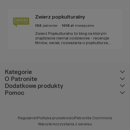
barierę przed mówieniem w języku obcym,
odświeżyć sobie angielski, albo... nauczyć się
go po raz pierwszy. Spodziewajcie się
nowego odcinka co czwartek.
Zwierz popkulturalny
102
patronów
1015
zł
miesięcznie
Zwierz Popkulturalny to blog na którym
znajdziecie niemal codziennie - recenzje
filmów, seriali, rozważania o popkulturze,
biografie aktorów i wiele innych kulturalnych
treści. Blog został założony w 2009 roku i od
tego czasu tworzę wokół niego społeczność
ludzi, którzy lubią kulturę.
Kategorie
O Patronite
Dodatkowe produkty
Pomoc
Regulamin
Polityka prywatności
Patronite Commons
Warunki korzystania z serwisu