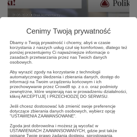
31.05.2020
Brak komentarzy
●
Niezwykłe uczucie
Cenimy Twoją prywatność
Na blogu pierwszy wpis od czasu uruchomienia patronite.
Dziękuję! To Wasze wsparcie powoduje, że wiem, że
Dbamy o Twoją prywatność i chcemy, abyś w czasie
powinienem pisać.
korzystania z naszych usług czuł się komfortowo, dlatego też
poniżej prezentujemy Ci najważniejsze informacje o
wpisy
blog
poradnik
+1
zasadach przetwarzania przez nas Twoich danych
osobowych.
Aby wyrazić zgody na korzystanie z technologii
automatycznego śledzenia i zbierania danych, dostęp do
informacji na Twoim urządzeniu końcowym i ich
przechowywanie przez Crowd8 sp. z o.o. oraz podmioty
zewnętrzne, które wspierają nas w prowadzeniu działalności,
kliknij AKCEPTUJĘ I PRZECHODZĘ DO SERWISU.
Jeśli chcesz dostosować lub zmienić swoje preferencje
dotyczące zbierania danych osobowych, wybierz opcję
"USTAWIENIA ZAAWANSOWANE".
Zgoda jest dobrowolna i możesz ją wycofać w
USTAWIENIACH ZAAWANSOWANYCH, gdzie jest także
opisane Twoje prawo żądania dostępu, sprostowania,