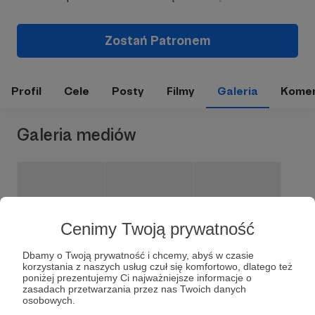
Zostań Patronem
Profil
Cele
Posty
Filmy
Galeria
Komen
Galeria mediów
Cenimy Twoją prywatność
Dbamy o Twoją prywatność i chcemy, abyś w czasie
korzystania z naszych usług czuł się komfortowo, dlatego też
poniżej prezentujemy Ci najważniejsze informacje o
zasadach przetwarzania przez nas Twoich danych
osobowych.