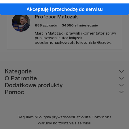
Radio Wnet jest w pełni niezależne i… wolne!
Zachowanie tej właśnie wolności zależy dziś
Akceptuję i przechodzę do serwisu
od Twojego wsparcia!
Profesor Matczak
856
patronów
34950
zł
miesięcznie
Marcin Matczak - prawnik i komentator spraw
publicznych, autor książek
popularnonaukowych, felietonista Gazety
Wyborczej, autor podkastów i filmów
edukacyjnych. Mówi jasno o prawie, filozofii i
języku. Promuje umiarkowanie w życiu
publicznym, walczy z plemiennością i
bańkami informacyjnymi.
Kategorie
O Patronite
Dodatkowe produkty
Pomoc
Regulamin
Polityka prywatności
Patronite Commons
Warunki korzystania z serwisu