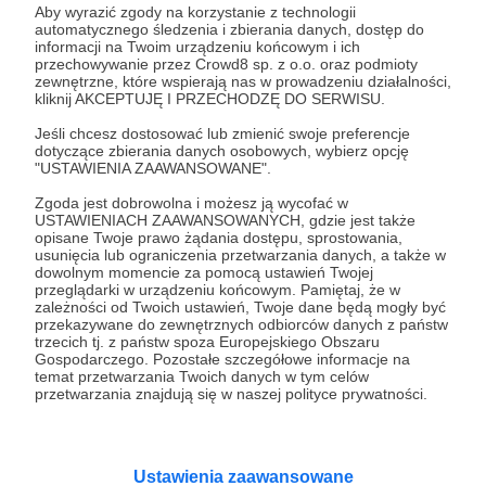
Dołącz do grona Patronów!
Aby wyrazić zgody na korzystanie z technologii
automatycznego śledzenia i zbierania danych, dostęp do
informacji na Twoim urządzeniu końcowym i ich
Wesprzyj działalność Autora
Monika Jaruzelska
już
przechowywanie przez Crowd8 sp. z o.o. oraz podmioty
teraz!
zewnętrzne, które wspierają nas w prowadzeniu działalności,
kliknij AKCEPTUJĘ I PRZECHODZĘ DO SERWISU.
Jeśli chcesz dostosować lub zmienić swoje preferencje
Zostań Patronem
dotyczące zbierania danych osobowych, wybierz opcję
"USTAWIENIA ZAAWANSOWANE".
Zgoda jest dobrowolna i możesz ją wycofać w
USTAWIENIACH ZAAWANSOWANYCH, gdzie jest także
opisane Twoje prawo żądania dostępu, sprostowania,
usunięcia lub ograniczenia przetwarzania danych, a także w
Promowani autorzy
dowolnym momencie za pomocą ustawień Twojej
przeglądarki w urządzeniu końcowym. Pamiętaj, że w
zależności od Twoich ustawień, Twoje dane będą mogły być
przekazywane do zewnętrznych odbiorców danych z państw
trzecich tj. z państw spoza Europejskiego Obszaru
Radio Wnet
Gospodarczego. Pozostałe szczegółowe informacje na
temat przetwarzania Twoich danych w tym celów
4425
patronów
170965
zł
miesięcznie
przetwarzania znajdują się w naszej polityce prywatności.
Radio Wnet to radio z duszą! Tworzą je ludzie
z pasją, którzy dbają o to, aby słuchaczom
dostarczyć maksimum rzetelnego
dziennikarstwa. A mogą to robić, ponieważ
Ustawienia zaawansowane