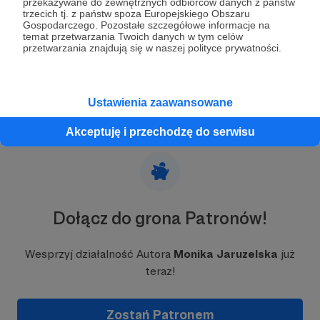
przekazywane do zewnętrznych odbiorców danych z państw
trzecich tj. z państw spoza Europejskiego Obszaru
Pytania Patronów do Gości proramu "Monika Jaruzelska
Gospodarczego. Pozostałe szczegółowe informacje na
zaprasza"
temat przetwarzania Twoich danych w tym celów
przetwarzania znajdują się w naszej polityce prywatności.
Ustawienia zaawansowane
Akceptuję i przechodzę do serwisu
Dołącz do grona Patronów!
Wesprzyj działalność Autora
Monika Jaruzelska
już
teraz!
Zostań Patronem