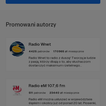
Promowani autorzy
Radio Wnet
4425
patronów
170965
zł
miesięcznie
Radio Wnet to radio z duszą! Tworzą je ludzie
z pasją, którzy dbają o to, aby słuchaczom
dostarczyć maksimum rzetelnego
dziennikarstwa. A mogą to robić, ponieważ
Radio Wnet jest w pełni niezależne i… wolne!
Zachowanie tej właśnie wolności zależy dziś
od Twojego wsparcia!
Radio eM 107,6 fm
511
patronów
23440
zł
miesięcznie
Radio eM można usłyszeć w województwie
śląskim i okolicy już od ponad 20 lat. Piosenki,