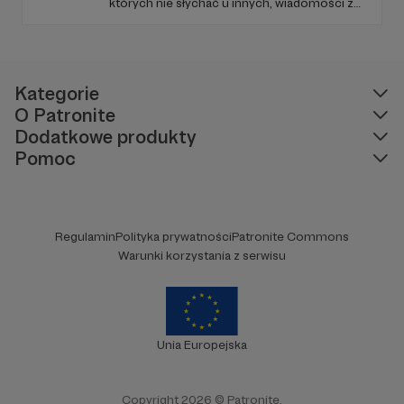
których nie słychać u innych, wiadomości z
regionu, wartościowe treści, no i dobry
humor. To wszystko znajdziecie u nas.
Jesteście z nami każdego dnia, a teraz
zachęcamy - zostańcie naszymi Patronami!
Kategorie
O Patronite
Dodatkowe produkty
Pomoc
Regulamin
Polityka prywatności
Patronite Commons
Warunki korzystania z serwisu
Unia Europejska
Copyright 2026 © Patronite.