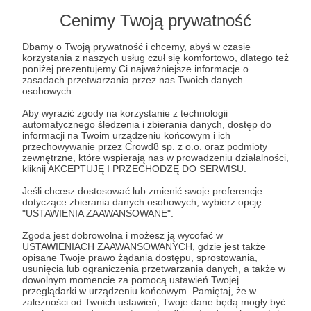
Cenimy Twoją prywatność
WITAJCIE!
GRUPA DLA PATRONÓW
Dbamy o Twoją prywatność i chcemy, abyś w czasie
korzystania z naszych usług czuł się komfortowo, dlatego też
mjzaprasza
grupa
patroni
poniżej prezentujemy Ci najważniejsze informacje o
zasadach przetwarzania przez nas Twoich danych
osobowych.
Aby wyrazić zgody na korzystanie z technologii
automatycznego śledzenia i zbierania danych, dostęp do
informacji na Twoim urządzeniu końcowym i ich
przechowywanie przez Crowd8 sp. z o.o. oraz podmioty
zewnętrzne, które wspierają nas w prowadzeniu działalności,
kliknij AKCEPTUJĘ I PRZECHODZĘ DO SERWISU.
Jeśli chcesz dostosować lub zmienić swoje preferencje
dotyczące zbierania danych osobowych, wybierz opcję
"USTAWIENIA ZAAWANSOWANE".
Zgoda jest dobrowolna i możesz ją wycofać w
USTAWIENIACH ZAAWANSOWANYCH, gdzie jest także
opisane Twoje prawo żądania dostępu, sprostowania,
07.12.2020
Komentarze: 159
●
usunięcia lub ograniczenia przetwarzania danych, a także w
dowolnym momencie za pomocą ustawień Twojej
przeglądarki w urządzeniu końcowym. Pamiętaj, że w
Pytania do Gości programu "Monika
zależności od Twoich ustawień, Twoje dane będą mogły być
Jaruzelska zaprasza"