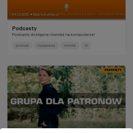
04.12.2020
Brak komentarzy
●
Podcasty
Podcasty dostępne również na komputerze!
podcast
mjzaprasza
monika
+2
PRZYPIĘTY
10.11.2020
Komentarze: 96
●