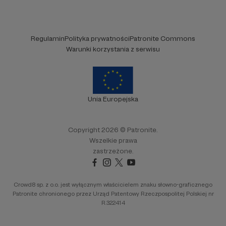
Regulamin
Polityka prywatności
Patronite Commons
Warunki korzystania z serwisu
Unia Europejska
Copyright 2026 © Patronite.
Wszelkie prawa
zastrzeżone.
Crowd8 sp. z o.o. jest wyłącznym właścicielem znaku słowno-graficznego
Patronite chronionego przez Urząd Patentowy Rzeczpospolitej Polskiej nr
R.322414