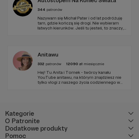
Autostopem Na Koniec Świata
344
patronów
Nazywam się Michał Pater i od lat podróżuję
tam, gdzie kończą się drogi. Nie wybieram
łatwych kierunków. Jeśli tu jesteś, to znaczy,
że szukasz czegoś więcej niż zwykłych
podróży.
Anitawu
332
patronów
12090
zł
miesięcznie
Hej! Tu Anita i Tomek - twórcy kanału
YouTube anitawu, na którym znajdziesz nie
tylko vlogi z naszego życia codziennego w
USA, ale również różne ciekawostki,
inspiracje do podróży i masę dobrego
humoru! Zapraszamy Cię do zapoznania się z
naszą działalnością i do wsparcia naszej
twórczości!
Kategorie
O Patronite
Dodatkowe produkty
Pomoc