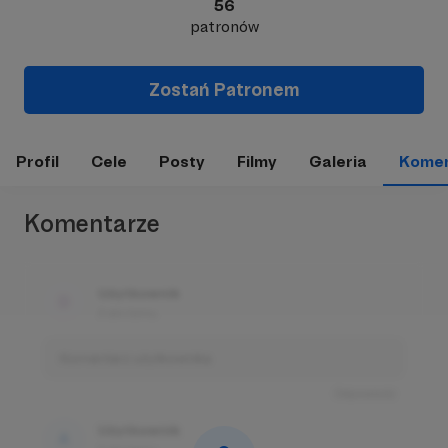
56
patronów
Zostań Patronem
Profil
Cele
Posty
Filmy
Galeria
Komen
Komentarze
Użytkownik
3 dni temu
Komentarz użytkownika
Odpowiedz
Użytkownik