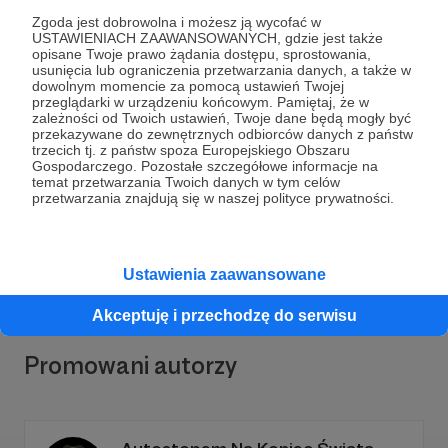
Zgoda jest dobrowolna i możesz ją wycofać w
USTAWIENIACH ZAAWANSOWANYCH, gdzie jest także
opisane Twoje prawo żądania dostępu, sprostowania,
usunięcia lub ograniczenia przetwarzania danych, a także w
dowolnym momencie za pomocą ustawień Twojej
przeglądarki w urządzeniu końcowym. Pamiętaj, że w
Dołącz do grona Patronów!
zależności od Twoich ustawień, Twoje dane będą mogły być
przekazywane do zewnętrznych odbiorców danych z państw
trzecich tj. z państw spoza Europejskiego Obszaru
Gospodarczego. Pozostałe szczegółowe informacje na
Wesprzyj działalność Autora
Mateusz Stawarz -
temat przetwarzania Twoich danych w tym celów
Zieloni w podróży
już teraz!
przetwarzania znajdują się w naszej polityce prywatności.
Zostań Patronem
Ustawienia zaawansowane
Akceptuję i przechodzę do serwisu
Promowani autorzy