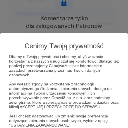
3 dni temu
Komentarz użytkownika
Komentarze tylko
Odpowiedz
dla zalogowanych Patronów
Użytkownik
Prowadź ciekawe rozmowy z innymi Patronami i
3 dni temu
Autorem.
Dołącz do Patronów już teraz i odblokuj
Cenimy Twoją prywatność
dostęp!
Komentarz użytkownika
Dbamy o Twoją prywatność i chcemy, abyś w czasie
Zostań Patronem
korzystania z naszych usług czuł się komfortowo, dlatego też
Odpowiedz
poniżej prezentujemy Ci najważniejsze informacje o
zasadach przetwarzania przez nas Twoich danych
Użytkownik
osobowych.
3 dni temu
Aby wyrazić zgody na korzystanie z technologii
automatycznego śledzenia i zbierania danych, dostęp do
Komentarz użytkownika
informacji na Twoim urządzeniu końcowym i ich
przechowywanie przez Crowd8 sp. z o.o. oraz podmioty
zewnętrzne, które wspierają nas w prowadzeniu działalności,
Odpowiedz
kliknij AKCEPTUJĘ I PRZECHODZĘ DO SERWISU.
Jeśli chcesz dostosować lub zmienić swoje preferencje
dotyczące zbierania danych osobowych, wybierz opcję
"USTAWIENIA ZAAWANSOWANE".