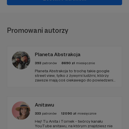
Promowani autorzy
Planeta Abstrakcja
393
patronów
8690
zł
miesięcznie
Planeta Abstrakcja to trochę takie google
street view, tylko z żywymi ludźmi, którzy
zawsze mają coś ciekawego do powiedzenia
:)
Anitawu
333
patronów
12090
zł
miesięcznie
Hej! Tu Anita i Tomek - twórcy kanału
YouTube anitawu, na którym znajdziesz nie