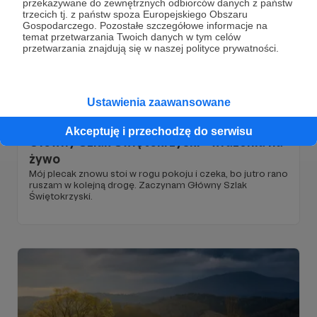
przekazywane do zewnętrznych odbiorców danych z państw
trzecich tj. z państw spoza Europejskiego Obszaru
Gospodarczego. Pozostałe szczegółowe informacje na
temat przetwarzania Twoich danych w tym celów
przetwarzania znajdują się w naszej polityce prywatności.
Ustawienia zaawansowane
25.05.2026
Komentarze: 3
●
Akceptuję i przechodzę do serwisu
Główny Szlak Świętokrzyski - wrażenia na
żywo
Mój plecak znowu stoi w rogu pokoju i czeka, bo jutro rano
ruszam w kolejną drogę. Zaczynam Główny Szlak
Świętokrzyski.