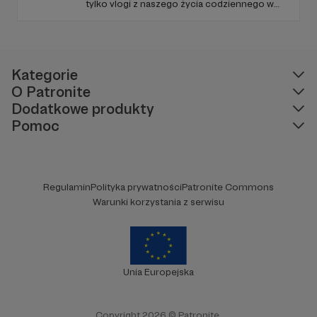
tylko vlogi z naszego życia codziennego w
USA, ale również różne ciekawostki,
inspiracje do podróży i masę dobrego
humoru! Zapraszamy Cię do zapoznania się z
naszą działalnością i do wsparcia naszej
twórczości!
Kategorie
O Patronite
Dodatkowe produkty
Pomoc
Regulamin
Polityka prywatności
Patronite Commons
Warunki korzystania z serwisu
Unia Europejska
Copyright 2026 © Patronite.