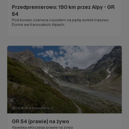
Przedpremierowo: 190 km przez Alpy - GR
54
Pod koniec czerwca ruszyłem na pętlę wokół masywu
Écrins we francuskich Alpach.
26.06.2026
Komentarze: 3
●
GR 54 (prawie) na żywo
Alpejska włóczęga prawie na żywo