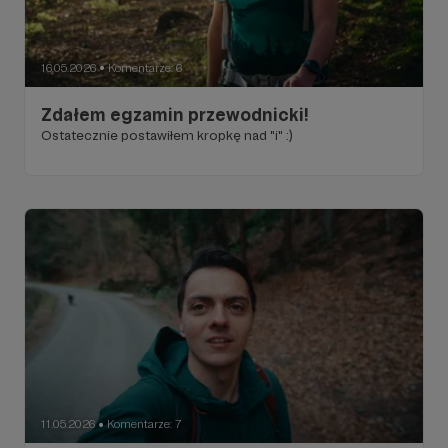
16.05.2026
Komentarze: 6
●
Zdałem egzamin przewodnicki!
Ostatecznie postawiłem kropkę nad "i" :)
11.05.2026
Komentarze: 7
●