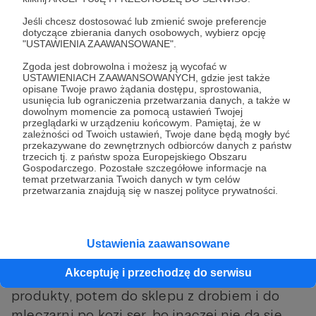
miał być obsłużony, a nie my. Mamcia już
Jeśli chcesz dostosować lub zmienić swoje preferencje
przybiegła rozpromieniona wrażeniami.
dotyczące zbierania danych osobowych, wybierz opcję
"USTAWIENIA ZAAWANSOWANE".
Szybko złożyła zamówienie, Tatko też i
rozpoczęliśmy kolejny maraton. Tym razem
Zgoda jest dobrowolna i możesz ją wycofać w
USTAWIENIACH ZAAWANSOWANYCH, gdzie jest także
czekaliśmy na realizację zamówienia. Nie było
opisane Twoje prawo żądania dostępu, sprostowania,
usunięcia lub ograniczenia przetwarzania danych, a także w
to nic szczególnego. Tatko zamówił sałatkę z
dowolnym momencie za pomocą ustawień Twojej
kurczakiem, Mamcia z kozim serem. Zrobienie
przeglądarki w urządzeniu końcowym. Pamiętaj, że w
zależności od Twoich ustawień, Twoje dane będą mogły być
dwóch odrębnych sałatek w domu, zajmuje
przekazywane do zewnętrznych odbiorców danych z państw
trzecich tj. z państw spoza Europejskiego Obszaru
Mamusi jakieś 15 minut, nie więcej.
Gospodarczego. Pozostałe szczegółowe informacje na
Generalnie w restauracjach warzywa są
temat przetwarzania Twoich danych w tym celów
przetwarzania znajdują się w naszej polityce prywatności.
przygotowane, bo robią to podkuchenni.
Kucharz tylko wybiera co trzeba, wrzuca na
talerz i jest. W Strasburgu, odbywa się to
Ustawienia zaawansowane
inaczej. Mamcia wykoncypowała, że pewnie
Akceptuję i przechodzę do serwisu
kucharz musiał polecieć do warzywniaka po
produkty, potem do sklepu z drobiem i do
mleczarni po kozi ser, bo inaczej nie da się