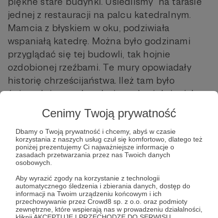
piękne stare budynki. Usiedliśmy "na tarasie"
jednej z restauracji na palcu katedralnym.
Mamcia z błyskiem w oku, podziwiała
wspaniałą katedrę. Można było godzinami
przyglądać się tej budowli, tak hojnie
ozdobionej rzeźbami. Te mury opowiadały
historię chrześcijaństwa. Ileż tam było
świętych i scenek rodzajowych z ich życia!
Nie sposób tego policzyć. Budowla zachwyca
Cenimy Twoją prywatność
swoim ogromem, pięknem i lekkością.
Zastanawiam się jak coś takiego mogli
Dbamy o Twoją prywatność i chcemy, abyś w czasie
korzystania z naszych usług czuł się komfortowo, dlatego też
postawić ludzie z tamtych czasów bez użycia
poniżej prezentujemy Ci najważniejsze informacje o
zasadach przetwarzania przez nas Twoich danych
dźwigu??? Wyobrażacie sobie to teraz?
osobowych.
Mamcia nie wytrzymała i pobiegła oglądać
Aby wyrazić zgody na korzystanie z technologii
katedrę od środka, a ja zostałem z Tatusiem.
automatycznego śledzenia i zbierania danych, dostęp do
informacji na Twoim urządzeniu końcowym i ich
Czekaliśmy na kelnera tak długo, jak to
przechowywanie przez Crowd8 sp. z o.o. oraz podmioty
zewnętrzne, które wspierają nas w prowadzeniu działalności,
niemożliwe. Pojawił się wyniosły jakby to on
kliknij AKCEPTUJĘ I PRZECHODZĘ DO SERWISU.