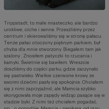
Trippstadt, to małe miasteczko, ale bardzo
urokliwe, ciche i senne. Przeszliśmy przez
centrum i skierowaliśmy się w stronę pałacu.
Tenże pałac otoczony pięknym parkiem, był
chyba dla mnie stworzony. Biegałem tam jak
szalony . Znosiłem patyczki to rzucania i
kamyki. Świetnie się bawiłem. Wreszcie
doszliśmy do części parku, gdzie zaczynało
się pastwisko. Wielkie czerwone krowy ze
swoimi dziećmi pasły się spokojnie. Chciałem
się z nimi zaprzyjaźnić, ale Mamcia szybko
skorygowała moje zapędy widząc pasące się w
stadzie byki. Z nimi też chciałem pogadać,
np.... o pogodzie. Mamcia - panikara, od razu