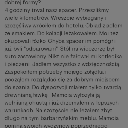
dobrej formy?
4 godziny trwał nasz spacer. Przeszliśmy
wiele kilometrów. Wreszcie wybiegany i
szczęśliwy wróciłem do hotelu. Obiad zjadłem
ze smakiem. Do kolacji leżakowałem. Moi też
okupowali łóżko. Chyba spacer im pomógł i
już byli "odparowani". Stół na wieczerzę był
suto zastawiony. Nikt nie żałował mi kotlecika
i pieczeni. Jadłem wszystko z wdzięcznością.
Zaspokoiłem potrzeby mojego żołądka i
począłem rozglądać się za dobrym miejscem
do spania. Do dyspozycji miałem tylko twardą
drewnianą ławkę. Mamcia wyłożyła ją
wełnianą chustą i już drzemałem w lepszych
warunkach. Na szczęście nie leżałem zbyt
długo na tym barbarzyńskim meblu. Mamcia
pomna swoich wyczynów poprzedniego