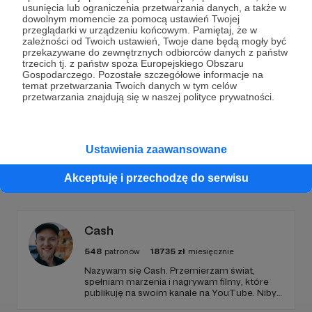
Dołącz do grona Patronów!
dniu następnym. Tatko nigdy się nie skarży, bo musiałby
usunięcia lub ograniczenia przetwarzania danych, a także w
przyznać się do błędu, a tego nigdy nie zrobi. Ostatecznie
dowolnym momencie za pomocą ustawień Twojej
wymyślili spacer dla odświeżenia "słowiańskich
przeglądarki w urządzeniu końcowym. Pamiętaj, że w
Wesprzyj działalność Autora
Z pamiętnika psa
oddechów", pasta do zębów niewiele pomogła. Musieli
zależności od Twoich ustawień, Twoje dane będą mogły być
odparować.
podróżnika
już teraz!
przekazywane do zewnętrznych odbiorców danych z państw
trzecich tj. z państw spoza Europejskiego Obszaru
Gospodarczego. Pozostałe szczegółowe informacje na
temat przetwarzania Twoich danych w tym celów
Zostań Patronem
przetwarzania znajdują się w naszej polityce prywatności.
Ustawienia zaawansowane
Promowani autorzy
Akceptuję i przechodzę do serwisu
Cash
548
patronów
18735
zł
miesięcznie
Nazywam się Cash. Przemierzam świat,
spełniam marzenia i nagrywam filmy, które
publikuję na swoim kanale na YouTube. Niby
tylko tyle a aż tyle :)