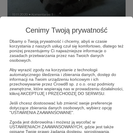
19.11.2020
Komentarze: 1
●
Trippstadt. Koblenz, Strasburg
Cenimy Twoją prywatność
Dalsza część mojej pierwszej podróży do Strasburga,
przez Koblenz i Trippstadt.Skończyliśmy pierwsza część,
Dbamy o Twoją prywatność i chcemy, abyś w czasie
na moim bezgranicznym głodzie i ślamazarnej obsłudze.
korzystania z naszych usług czuł się komfortowo, dlatego też
Podano wreszcie coś z tego, co mi tak pachniało. No nie
poniżej prezentujemy Ci najważniejsze informacje o
powiem, postarali się. Rumsztyk z pieczarkami, frytki też
#pies
podróż
jedzenie
+3
zasadach przetwarzania przez nas Twoich danych
niezłe. Zrobiło się gwarno i wesoło, a mnie tylko chciało
osobowych.
się spać. Mamcia przedawkowała "antydepresanty" o dwie
lampki i postanowiła opuścić towarzystwo. Bez oporu
Aby wyrazić zgody na korzystanie z technologii
poszedłem za nią. Weszliśmy do pokoju. Od razu
automatycznego śledzenia i zbierania danych, dostęp do
odnalazłem moje miejsce do spania, Mamcia też. W łóżku
informacji na Twoim urządzeniu końcowym i ich
wzięła swój podróżniczy notes i próbowała coś napisać,
przechowywanie przez Crowd8 sp. z o.o. oraz podmioty
ale okazało się to nad wyraz trudne. Przeliterowała kilka
zewnętrzne, które wspierają nas w prowadzeniu działalności,
słów chwiejnym pismem, po czym zrezygnowała z tej
kliknij AKCEPTUJĘ I PRZECHODZĘ DO SERWISU.
czynności. Na drugi dzień miała trudności z odczytaniem
tego co napisała. A mówiłem: " Matka, nie pisz! W tej chwili,
Jeśli chcesz dostosować lub zmienić swoje preferencje
to za trudne dla ciebie." Teraz widziała, że miałem rację.
dotyczące zbierania danych osobowych, wybierz opcję
Jej za zwyczaj ładne i okrąglutkie literki, lekko pochylone,
"USTAWIENIA ZAAWANSOWANE".
wyglądały jakby wypadły z jakieś prasy, a kierunek
nachylenia przypominał nawałnicę halnego. Już nie pisze
Zgoda jest dobrowolna i możesz ją wycofać w
po "antydepresantach". Konsekwencje radosnego
USTAWIENIACH ZAAWANSOWANYCH, gdzie jest także
wieczoru, miały na Mamcię wpływ, jeszcze kilka godzin w
opisane Twoje prawo żądania dostępu, sprostowania,