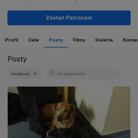
Zostań Patronem
Profil
Cele
Posty
Filmy
Galeria
Komen
Posty
strasburg