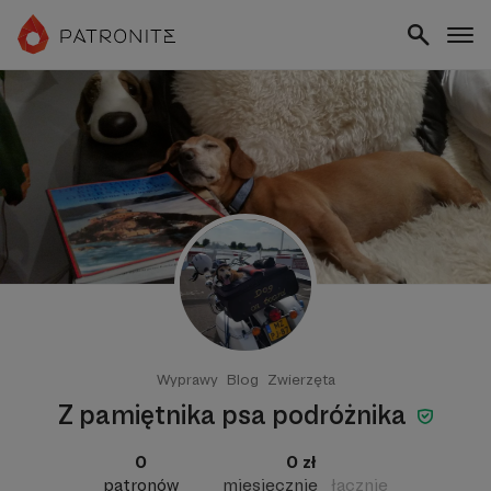
Wyprawy
Blog
Zwierzęta
Z pamiętnika psa podróżnika
0
0 zł
patronów
miesięcznie
łącznie