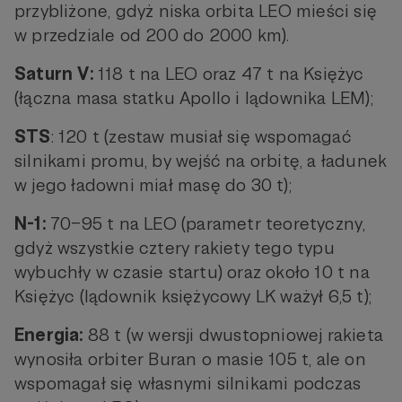
przybliżone, gdyż niska orbita LEO mieści się
w przedziale od 200 do 2000 km).
Saturn V:
118 t na LEO oraz 47 t na Księżyc
(łączna masa statku Apollo i lądownika LEM);
STS
: 120 t (zestaw musiał się wspomagać
silnikami promu, by wejść na orbitę, a ładunek
w jego ładowni miał masę do 30 t);
N-1:
70–95 t na LEO (parametr teoretyczny,
gdyż wszystkie cztery rakiety tego typu
wybuchły w czasie startu) oraz około 10 t na
Księżyc (lądownik księżycowy LK ważył 6,5 t);
Energia:
88 t (w wersji dwustopniowej rakieta
wynosiła orbiter Buran o masie 105 t, ale on
wspomagał się własnymi silnikami podczas