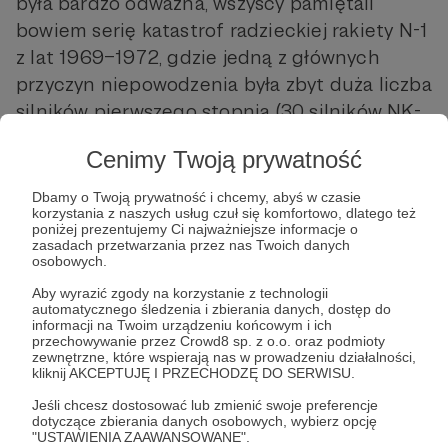
była bardzo odważna, wszyscy pamiętali
bowiem serię katastrof radzieckiej rakiety N-1
z lat 1969–1972, gdzie jedną z głównych
przyczyn niepowodzenia była zbyt duża liczba
silników pierwszego stopnia (30 silników NK-
15, NK-33 lub NK-34 [14]), których pracy nie
Cenimy Twoją prywatność
była w stanie zabezpieczyć ówczesna
aparatura. Podczas wszystkich czterech
Dbamy o Twoją prywatność i chcemy, abyś w czasie
korzystania z naszych usług czuł się komfortowo, dlatego też
startów rakiety N-1 zawsze część silników się
poniżej prezentujemy Ci najważniejsze informacje o
wyłączała, co powodowało asymetrię ciągu i
zasadach przetwarzania przez nas Twoich danych
osobowych.
dezintegrację rakiety. System
Aby wyrazić zgody na korzystanie z technologii
bezpieczeństwa w takiej sytuacji miał
automatycznego śledzenia i zbierania danych, dostęp do
natychmiast wyłączać odpowiednie silniki po
informacji na Twoim urządzeniu końcowym i ich
przechowywanie przez Crowd8 sp. z o.o. oraz podmioty
przeciwnej stronie, by utrzymać symetryczny
zewnętrzne, które wspierają nas w prowadzeniu działalności,
kliknij AKCEPTUJĘ I PRZECHODZĘ DO SERWISU.
wektor ciągu, ale jak widać, nie był on
skuteczny. SpaceX w XXI w. dysponuje jednak
Jeśli chcesz dostosować lub zmienić swoje preferencje
dotyczące zbierania danych osobowych, wybierz opcję
nieporównywalnie wyższym poziomem
"USTAWIENIA ZAAWANSOWANE".