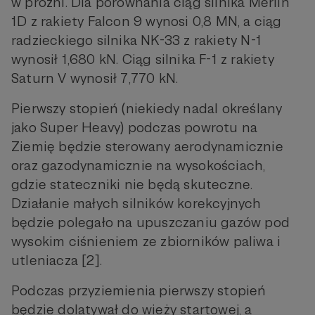
w próżni. Dla porównania ciąg silnika Merlin
1D z rakiety Falcon 9 wynosi 0,8 MN, a ciąg
radzieckiego silnika NK-33 z rakiety N-1
wynosił 1,680 kN. Ciąg silnika F-1 z rakiety
Saturn V wynosił 7,770 kN.
Pierwszy stopień (niekiedy nadal określany
jako Super Heavy) podczas powrotu na
Ziemię będzie sterowany aerodynamicznie
oraz gazodynamicznie na wysokościach,
gdzie stateczniki nie będą skuteczne.
Działanie małych silników korekcyjnych
będzie polegało na upuszczaniu gazów pod
wysokim ciśnieniem ze zbiorników paliwa i
utleniacza [2].
Podczas przyziemienia pierwszy stopień
będzie dolatywał do wieży startowej, a