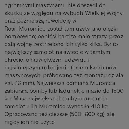
ogromnymi maszynami nie doszedł do
skutku ze względu na wybuch Wielkiej Wojny
oraz późniejszą rewolucję w
Rosji. Muromiec został tam użyty jako ciężki
bombowiec; poniósł bardzo małe straty, przez
całą wojnę zestrzelono ich tylko kilka. Był to
największy samolot na świecie w tamtym
okresie, o największym udźwigu i
najsilniejszym uzbrojeniu (osiem karabinów
maszynowych; próbowano też montażu działa
kal. 76 mm). Największa odmiana Muromca
zabierała bomby lub ładunek o masie do 1500
kg. Masa największej bomby zrzuconej z
samolotu Ilja Muromiec wynosiła 410 kg.
Opracowano też cięższe (500–600 kg), ale
nigdy ich nie użyto.