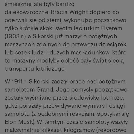
śmiesznie, ale były bardzo
dalekowzroczne. Bracia Wright dopiero co
oderwali się od ziemi, wykonując początkowo
tylko krótkie skoki swoim leciutkim Flyerem
(1903 r.), a Sikorski już marzył o potężnych
maszynach zdolnych do przewozu dziesiątek
lub setek ludzi i dużych mas ładunków, które
to maszyny mogłyby opleść cały świat siecią
transportu lotniczego.
W 1911 r. Sikorski zaczął prace nad potężnym
samolotem Grand. Jego pomysły początkowo
zostały wyśmiane przez środowisko lotnicze,
gdyż porażały przewidywane wymiary i osiągi
samolotu (z podobnymi reakcjami spotykał się
Elon Musk). W tamtym czasie samoloty ważyły
maksymalnie kilkaset kilogramów (rekordowo