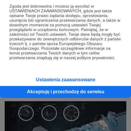
techniki niż Sowieci kilka dekad wcześniej,
Zgoda jest dobrowolna i możesz ją wycofać w
USTAWIENIACH ZAAWANSOWANYCH, gdzie jest także
więc tego typu katastrofy raczej nie musimy
opisane Twoje prawo żądania dostępu, sprostowania,
się już obawiać.
usunięcia lub ograniczenia przetwarzania danych, a także w
dowolnym momencie za pomocą ustawień Twojej
przeglądarki w urządzeniu końcowym. Pamiętaj, że w
Wtedy też po raz pierwszy przedstawiono
zależności od Twoich ustawień, Twoje dane będą mogły być
przekazywane do zewnętrznych odbiorców danych z państw
koncepcję, że statek ten mógłby służyć także
trzecich tj. z państw spoza Europejskiego Obszaru
do szybkiego transportu między dwoma
Gospodarczego. Pozostałe szczegółowe informacje na
temat przetwarzania Twoich danych w tym celów
punktami na Ziemi [2]. Teoretycznie BFR
przetwarzania znajdują się w naszej polityce prywatności.
byłby w stanie przewieźć 70–100 t ładunku w
dowolne miejsce na Ziemi w ciągu około
godziny.
Ustawienia zaawansowane
Akceptuję i przechodzę do serwisu