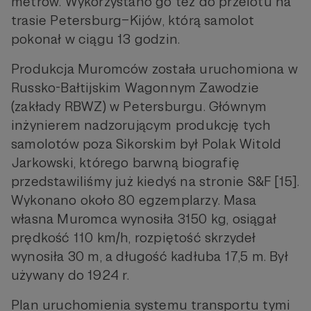
metrów. Wykorzystano go też do przelotu na
trasie Petersburg–Kijów, którą samolot
pokonał w ciągu 13 godzin.
Produkcja Muromców została uruchomiona w
Russko-Bałtijskim Wagonnym Zawodzie
(zakłady RBWZ) w Petersburgu. Głównym
inżynierem nadzorującym produkcję tych
samolotów poza Sikorskim był Polak Witold
Jarkowski, którego barwną biografię
przedstawiliśmy już kiedyś na stronie S&F [15].
Wykonano około 80 egzemplarzy. Masa
własna Muromca wynosiła 3150 kg, osiągał
prędkość 110 km/h, rozpiętość skrzydeł
wynosiła 30 m, a długość kadłuba 17,5 m. Był
używany do 1924 r.
Plan uruchomienia systemu transportu tymi