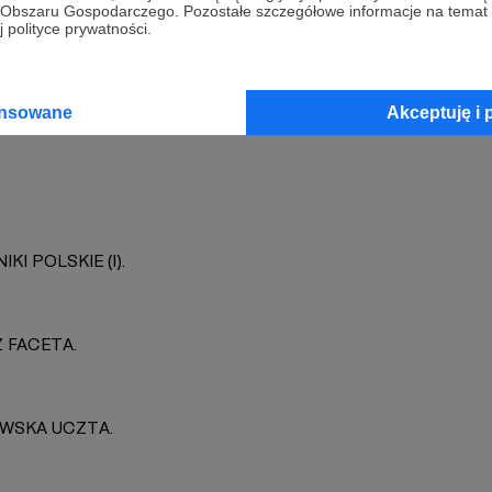
go Obszaru Gospodarczego. Pozostałe szczegółowe informacje na temat
 polityce prywatności.
Fetysz
Zobacz 
ansowane
Akceptuję i 
IKI POLSKIE (I).
Z FACETA.
WSKA UCZTA.