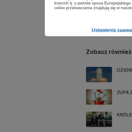
trzecich tj. z państw spoza Europejskie
celów przetwarzania znajdują się w naszej
Bartek 
Ustawienia zaaw
Zobacz również
DZIENN
ZUPA 
KRÓLE