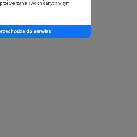
 przetwarzania Twoich danych w tym
profil autora
przechodzę do serwisu