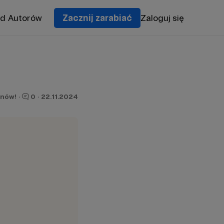
od Autorów
Zacznij zarabiać
Zaloguj się
onów!
·
0
·
22.11.2024