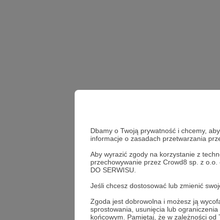
Dbamy o Twoją prywatność i chcemy, abyś 
informacje o zasadach przetwarzania pr
Aby wyrazić zgody na korzystanie z techn
przechowywanie przez Crowd8 sp. z o.o.
DO SERWISU.
Bartek Fetysz
felieto
Jeśli chcesz dostosować lub zmienić sw
Zgoda jest dobrowolna i możesz ją wyc
sprostowania, usunięcia lub ograniczeni
Udostępnij
końcowym. Pamiętaj, że w zależności od