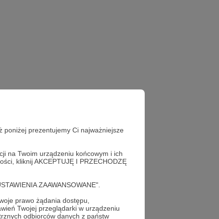
ż poniżej prezentujemy Ci najważniejsze
acji na Twoim urządzeniu końcowym i ich
alności, kliknij AKCEPTUJĘ I PRZECHODZĘ
cję "USTAWIENIA ZAAWANSOWANE".
oje prawo żądania dostępu,
wień Twojej przeglądarki w urządzeniu
trznych odbiorców danych z państw