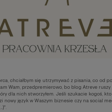
twórca, chciałbym się utrzymywać z pisania, co od p
iam Wam, przedpremierowo, bo blog Atreve ruszy
tóry dla nich stworzyłem. Jeśli szukacie kogoś, k
zi nowy język w Waszym biznesie czy na social m
.)".