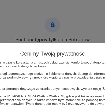
Post dostępny tylko dla Patronów
Aby zobaczyć ten materiał musisz być zalogowany
Cenimy Twoją prywatność
Zostań Patronem
w czasie korzystania z naszych usług czuł się komfortowo, dlatego te
zez nas Twoich danych osobowych.
Zaloguj się
ologii automatycznego śledzenia i zbierania danych, dostęp do inform
 oraz podmioty zewnętrzne, które wspierają nas w prowadzeniu dział
n na zamówienie
praca
współpraca
Atreve
meble
oje preferencje dotyczące zbierania danych osobowych, wybierz op
ofać w USTAWIENIACH ZAAWANSOWANYCH, gdzie jest także opisane Tw
a przetwarzania danych, a także w dowolnym momencie za pomocą usta
 Twoich ustawień, Twoje dane będą mogły być przekazywane do zewnę