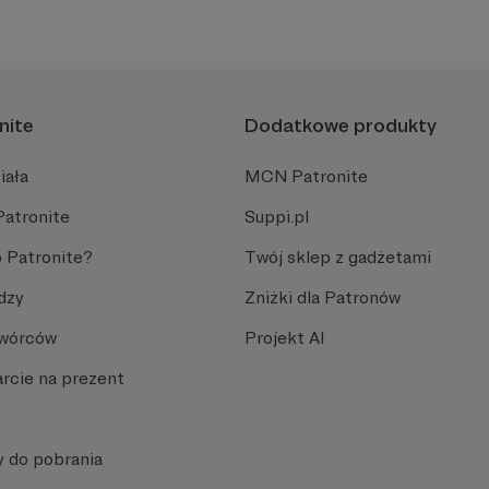
nite
Dodatkowe produkty
iała
MCN Patronite
Patronite
Suppi.pl
 Patronite?
Twój sklep z gadżetami
dzy
Zniżki dla Patronów
Twórców
Projekt AI
rcie na prezent
y do pobrania