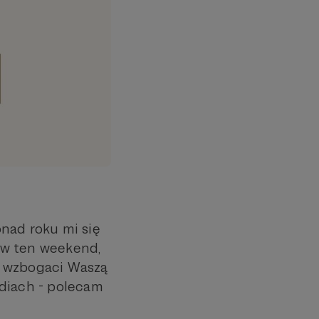
onad roku mi się
 w ten weekend,
to wzbogaci Waszą
ediach - polecam