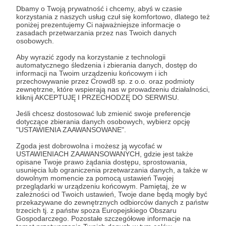
Dbamy o Twoją prywatność i chcemy, abyś w czasie
Jacek Bartosiak
Marek Budzisz
Albert Świdziński
korzystania z naszych usług czuł się komfortowo, dlatego też
poniżej prezentujemy Ci najważniejsze informacje o
Marek Stefan
Wideo
Rosja
Ukraina
USA
zasadach przetwarzania przez nas Twoich danych
strategia
osobowych.
Aby wyrazić zgody na korzystanie z technologii
automatycznego śledzenia i zbierania danych, dostęp do
Udostępnij
informacji na Twoim urządzeniu końcowym i ich
przechowywanie przez Crowd8 sp. z o.o. oraz podmioty
zewnętrzne, które wspierają nas w prowadzeniu działalności,
kliknij AKCEPTUJĘ I PRZECHODZĘ DO SERWISU.
Jeśli chcesz dostosować lub zmienić swoje preferencje
dotyczące zbierania danych osobowych, wybierz opcję
"USTAWIENIA ZAAWANSOWANE".
Strategy&Future
Zgoda jest dobrowolna i możesz ją wycofać w
USTAWIENIACH ZAAWANSOWANYCH, gdzie jest także
opisane Twoje prawo żądania dostępu, sprostowania,
Zobacz profil autora
usunięcia lub ograniczenia przetwarzania danych, a także w
dowolnym momencie za pomocą ustawień Twojej
przeglądarki w urządzeniu końcowym. Pamiętaj, że w
zależności od Twoich ustawień, Twoje dane będą mogły być
przekazywane do zewnętrznych odbiorców danych z państw
trzecich tj. z państw spoza Europejskiego Obszaru
Zobacz również
Gospodarczego. Pozostałe szczegółowe informacje na