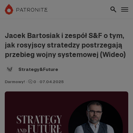
Jacek Bartosiak i zespół S&F o tym,
jak rosyjscy stratedzy postrzegają
przebieg wojny systemowej (Wideo)
Strategy&Future
Darmowy!
·
0
·
07.04.2025