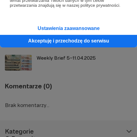
temat przetwarzania Twoich danych w tym celów
przetwarzania znajdują się w naszej polityce prywatności.
Strategy&Future. Czy są w Polsce
wojownicy?
Ustawienia zaawansowane
Jacek Bartosiak | Gen (ret) Ben Hodges |
On the war in Ukraine and in Europe (Video)
Akceptuję i przechodzę do serwisu
Weekly Brief 5–11.04.2025
Komentarze (0)
Brak komentarzy...
Kategorie