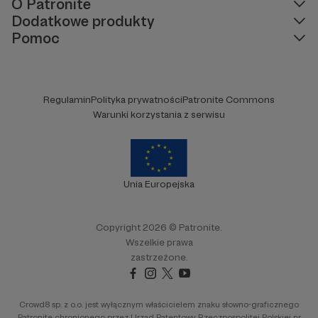
O Patronite
Dodatkowe produkty
Pomoc
Regulamin
Polityka prywatności
Patronite Commons
Warunki korzystania z serwisu
Unia Europejska
Copyright 2026 © Patronite.
Wszelkie prawa
zastrzeżone.
Crowd8 sp. z o.o. jest wyłącznym właścicielem znaku słowno-graficznego
Patronite chronionego przez Urząd Patentowy Rzeczpospolitej Polskiej nr