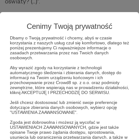
oświaty? (...)".
Cenimy Twoją prywatność
Dbamy o Twoją prywatność i chcemy, abyś w czasie
korzystania z naszych usług czuł się komfortowo, dlatego też
poniżej prezentujemy Ci najważniejsze informacje o
zasadach przetwarzania przez nas Twoich danych
osobowych.
Post dostępny tylko dla Patronów
Aby wyrazić zgody na korzystanie z technologii
Aby zobaczyć ten materiał musisz być zalogowany
automatycznego śledzenia i zbierania danych, dostęp do
informacji na Twoim urządzeniu końcowym i ich
przechowywanie przez Crowd8 sp. z o.o. oraz podmioty
zewnętrzne, które wspierają nas w prowadzeniu działalności,
Zostań Patronem
kliknij AKCEPTUJĘ I PRZECHODZĘ DO SERWISU.
Zaloguj się
Jeśli chcesz dostosować lub zmienić swoje preferencje
dotyczące zbierania danych osobowych, wybierz opcję
"USTAWIENIA ZAAWANSOWANE".
Zgoda jest dobrowolna i możesz ją wycofać w
Bartek Fetysz
felieton
Influencerzy
Polska
kultura
USTAWIENIACH ZAAWANSOWANYCH, gdzie jest także
opisane Twoje prawo żądania dostępu, sprostowania,
usunięcia lub ograniczenia przetwarzania danych, a także w