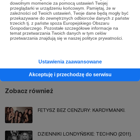
Udostępnij
dowolnym momencie za pomocą ustawień Twojej
przeglądarki w urządzeniu końcowym. Pamiętaj, że w
zależności od Twoich ustawień, Twoje dane będą mogły być
przekazywane do zewnętrznych odbiorców danych z państw
trzecich tj. z państw spoza Europejskiego Obszaru
Gospodarczego. Pozostałe szczegółowe informacje na
temat przetwarzania Twoich danych w tym celów
przetwarzania znajdują się w naszej polityce prywatności.
Bartek Fetysz
Zobacz profil autora
Ustawienia zaawansowane
Akceptuję i przechodzę do serwisu
Zobacz również
FETYSZ BEZ CENZURY: KARDYMANKI.
DZIENNIKI LONDYŃSKIE: TECHNO (2011).