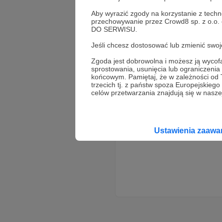
Aby wyrazić zgody na korzystanie z techn
przechowywanie przez Crowd8 sp. z o.o.
DO SERWISU.
Jeśli chcesz dostosować lub zmienić sw
Zgoda jest dobrowolna i możesz ją wyc
sprostowania, usunięcia lub ograniczeni
końcowym. Pamiętaj, że w zależności od
trzecich tj. z państw spoza Europejskie
celów przetwarzania znajdują się w naszej
Ustawienia zaaw