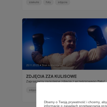
zzakulis
foty
zdjęcia
29.11.2023
Brak komentarzy
●
ZDJĘCIA ZZA KULISOWE
Zapraszamy na kolejne zdjęcia z wrześniowego Balu!
zdjęcia
zzakulis
Dbamy o Twoją prywatność i chcemy, abyś 
informacje o zasadach przetwarzania pr