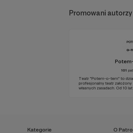
Promowani autorzy
Potem
101
pa
Teatr "Potem-o-tem" to działa
profesjonalny teatr założony
własnych zasadach. Od 10 la
opowiadania i oryginalnych pr
połączeniu z poczuciem hum
jakość teatralnego doświadc
Kategorie
O Patro