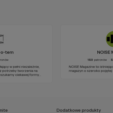
-o-tem
NOISE 
tronów
150
patronów
5
jący w pełni niezależnie,
NOISE Magazine to istnieją
 z potrzeby tworzenia na
magazyn o szeroko pojętej
t szukamy ciekawej formy
zestrzeni do grania, które w
oru dają zupełnie nową
zenia.
nite
Dodatkowe produkty