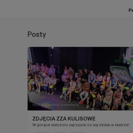
Pr
Posty
15.07.2024
Brak komentarzy
●
ZDJĘCIA ZZA KULISOWE
W gorące wieczory zajrzyjcie co się dzieje w teatrze!