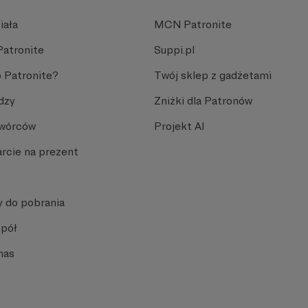
iała
MCN Patronite
Patronite
Suppi.pl
 Patronite?
Twój sklep z gadżetami
dzy
Zniżki dla Patronów
Twórców
Projekt AI
rcie na prezent
y do pobrania
spół
nas