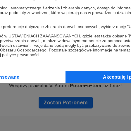
ologii automatycznego śledzenia i zbierania danych, dostęp do inform
 oraz podmioty zewnętrzne, które wspierają nas w prowadzeniu dział
oje preferencje dotyczące zbierania danych osobowych, wybierz op
ofać w USTAWIENIACH ZAAWANSOWANYCH, gdzie jest także opisane Tw
a przetwarzania danych, a także w dowolnym momencie za pomocą usta
 Twoich ustawień, Twoje dane będą mogły być przekazywane do zewnę
go Obszaru Gospodarczego. Pozostałe szczegółowe informacje na temat
 polityce prywatności.
Dołącz do grona Patronów!
ansowane
Akceptuję i 
Wesprzyj działalność Autora
Potem-o-tem
już teraz!
Zostań Patronem