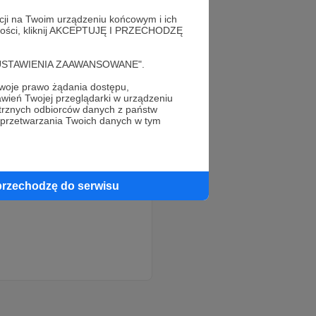
acji na Twoim urządzeniu końcowym i ich
alności, kliknij AKCEPTUJĘ I PRZECHODZĘ
cję "USTAWIENIA ZAAWANSOWANE".
oje prawo żądania dostępu,
wień Twojej przeglądarki w urządzeniu
trznych odbiorców danych z państw
 przetwarzania Twoich danych w tym
przechodzę do serwisu