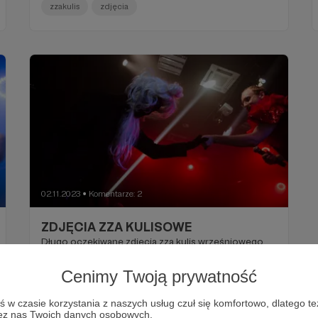
zzakulis
zdjęcia
02.11.2023
Komentarze: 2
●
ZDJĘCIA ZZA KULISOWE
Długo oczekiwane zdjęcia zza kulis wrześniowego
Balu!
Cenimy Twoją prywatność
zdjęcia
zzakulis
w czasie korzystania z naszych usług czuł się komfortowo, dlatego te
zez nas Twoich danych osobowych.