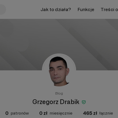
Jak to działa?
Funkcje
Treści 
Blog
Grzegorz Drabik
0
0
zł
465
zł
patronów
miesięcznie
łącznie