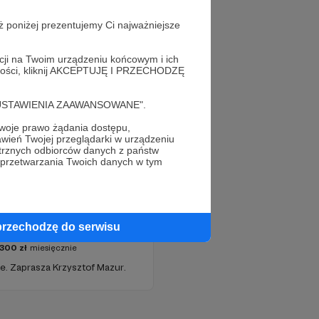
ż poniżej prezentujemy Ci najważniejsze
acji na Twoim urządzeniu końcowym i ich
alności, kliknij AKCEPTUJĘ I PRZECHODZĘ
cję "USTAWIENIA ZAAWANSOWANE".
oje prawo żądania dostępu,
wień Twojej przeglądarki w urządzeniu
trznych odbiorców danych z państw
 przetwarzania Twoich danych w tym
ur. Geoekonomia
przechodzę do serwisu
300
zł
miesięcznie
e. Zaprasza Krzysztof Mazur.