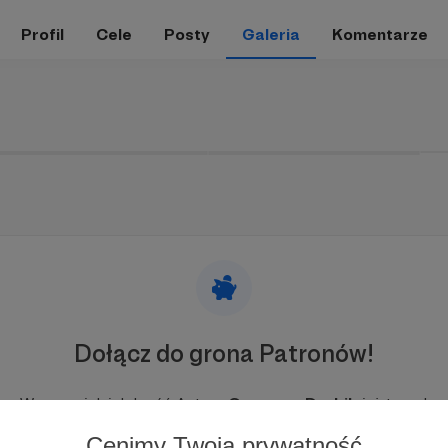
Profil
Cele
Posty
Galeria
Komentarze
Dołącz do grona Patronów!
Wesprzyj działalność Autora
Grzegorz Drabik
już teraz!
Cenimy Twoją prywatność