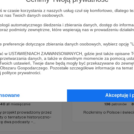
Zostań Patronem
w czasie korzystania z naszych usług czuł się komfortowo, dlatego te
zez nas Twoich danych osobowych.
ologii automatycznego śledzenia i zbierania danych, dostęp do inform
 oraz podmioty zewnętrzne, które wspierają nas w prowadzeniu dział
oje preferencje dotyczące zbierania danych osobowych, wybierz op
ofać w USTAWIENIACH ZAAWANSOWANYCH, gdzie jest także opisane Tw
a przetwarzania danych, a także w dowolnym momencie za pomocą usta
 Twoich ustawień, Twoje dane będą mogły być przekazywane do zewnę
go Obszaru Gospodarczego. Pozostałe szczegółowe informacje na temat
 polityce prywatności.
żewo
Krzysztof Maz
ansowane
Akceptuję i 
40
zł
miesięcznie
136
patronów
8
projekt prowadzony przez
Rozkminy o Polsce i świeci
sty o tematyce historyczno-
rzę dwa podcasty –
az regularnie publikuję