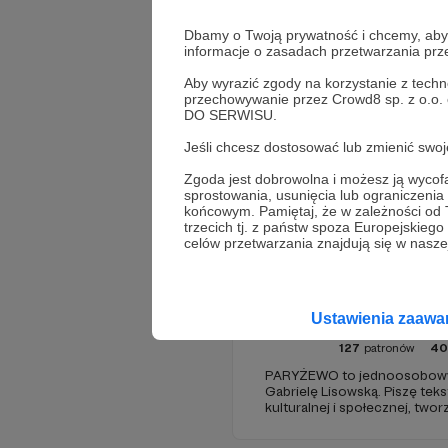
Dbamy o Twoją prywatność i chcemy, abyś 
informacje o zasadach przetwarzania pr
Aby wyrazić zgody na korzystanie z techn
przechowywanie przez Crowd8 sp. z o.o.
DO SERWISU.
Jeśli chcesz dostosować lub zmienić sw
Promowani autorzy
Zgoda jest dobrowolna i możesz ją wyc
sprostowania, usunięcia lub ograniczeni
końcowym. Pamiętaj, że w zależności od
trzecich tj. z państw spoza Europejskie
celów przetwarzania znajdują się w naszej
Pary
Ustawienia zaaw
127
patronów
40
PARYŻEWO to jednoosobowy 
Gabrielę Lisowską. Piszę tek
kulturalnej i społecznej, two
PARYŻEWO i TW: LISOWSKA or
treści na Instagramie.