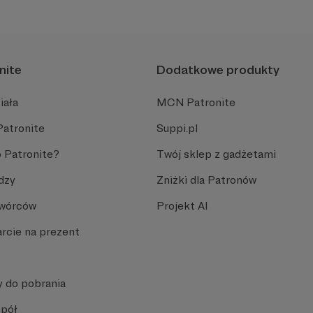
nite
Dodatkowe produkty
iała
MCN Patronite
Patronite
Suppi.pl
 Patronite?
Twój sklep z gadżetami
dzy
Zniżki dla Patronów
Twórców
Projekt AI
rcie na prezent
y do pobrania
spół