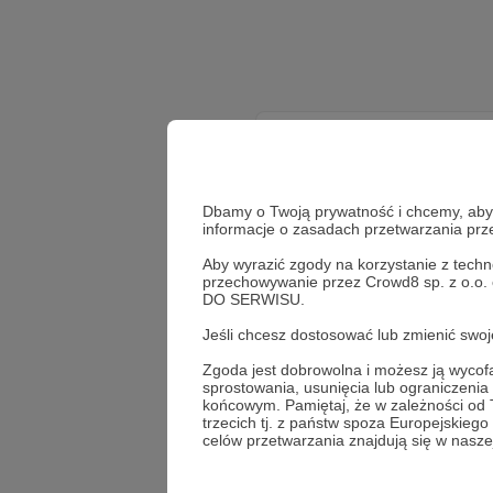
Dbamy o Twoją prywatność i chcemy, abyś 
informacje o zasadach przetwarzania pr
Aby wyrazić zgody na korzystanie z techn
przechowywanie przez Crowd8 sp. z o.o.
DO SERWISU.
Jeśli chcesz dostosować lub zmienić sw
Zgoda jest dobrowolna i możesz ją wyc
sprostowania, usunięcia lub ograniczeni
końcowym. Pamiętaj, że w zależności od
trzecich tj. z państw spoza Europejskie
celów przetwarzania znajdują się w naszej