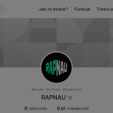
Jak to działa?
Funkcje
Treści 
Muzyka
YouTube
Streamerzy
RAPNAU
0
0
zł
patronów
miesięcznie