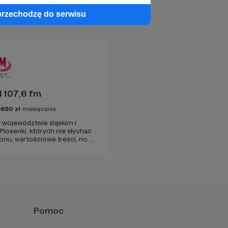
przechodzę do serwisu
 107,6 fm
3690
zł
miesięcznie
 województwie śląskim i
 Piosenki, których nie słychać
onu, wartościowe treści, no i
najdziecie u nas. Jesteście z
 zachęcamy - zostańcie
Pomoc