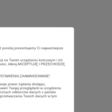
ż poniżej prezentujemy Ci najważniejsze
acji na Twoim urządzeniu końcowym i ich
alności, kliknij AKCEPTUJĘ I PRZECHODZĘ
cję "USTAWIENIA ZAAWANSOWANE".
oje prawo żądania dostępu,
wień Twojej przeglądarki w urządzeniu
trznych odbiorców danych z państw
 przetwarzania Twoich danych w tym