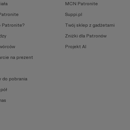
iała
MCN Patronite
Patronite
Suppi.pl
 Patronite?
Twój sklep z gadżetami
dzy
Zniżki dla Patronów
Twórców
Projekt AI
rcie na prezent
y do pobrania
spół
nas