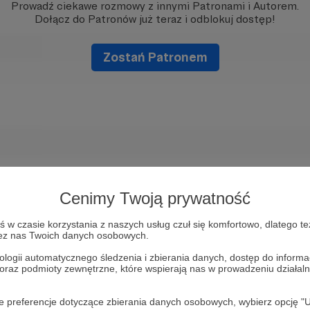
Prowadź ciekawe rozmowy z innymi Patronami i Autorem.
Dołącz do Patronów już teraz i odblokuj dostęp!
Zostań Patronem
Cenimy Twoją prywatność
w czasie korzystania z naszych usług czuł się komfortowo, dlatego te
zez nas Twoich danych osobowych.
ologii automatycznego śledzenia i zbierania danych, dostęp do inform
 oraz podmioty zewnętrzne, które wspierają nas w prowadzeniu dział
oje preferencje dotyczące zbierania danych osobowych, wybierz op