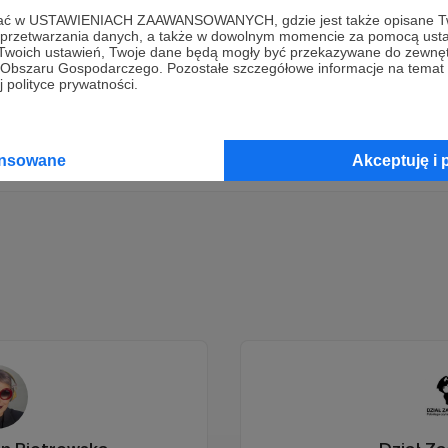
ofać w USTAWIENIACH ZAAWANSOWANYCH, gdzie jest także opisane Tw
Dołącz do grona Patronów!
a przetwarzania danych, a także w dowolnym momencie za pomocą usta
 Twoich ustawień, Twoje dane będą mogły być przekazywane do zewnę
go Obszaru Gospodarczego. Pozostałe szczegółowe informacje na temat
 polityce prywatności.
Wesprzyj działalność Autora
runaddicts
już teraz!
Zostań Patronem
ansowane
Akceptuję i 