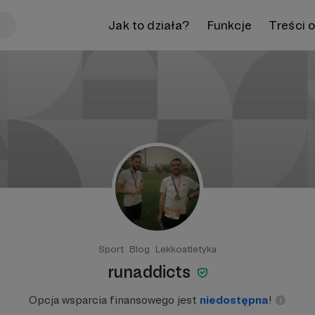
Jak to działa?
Funkcje
Treści 
Sport
Blog
Lekkoatletyka
runaddicts
Opcja wsparcia finansowego jest
niedostępna
!