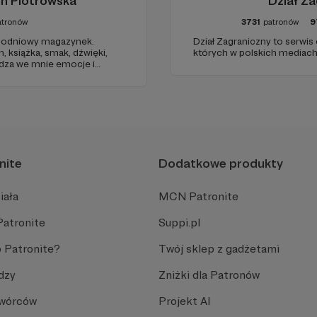
in Piotrowska
Dział Za
atronów
3731
patronów
9
odniowy magazynek.
Dział Zagraniczny to serwis
h, książka, smak, dźwięki,
których w polskich mediach 
udza we mnie emocje i
 dnia. Ubarwiony dźwiękami
ł na to, jak ogarnąć
nite
Dodatkowe produkty
iała
MCN Patronite
Patronite
Suppi.pl
 Patronite?
Twój sklep z gadżetami
dzy
Zniżki dla Patronów
Twórców
Projekt AI