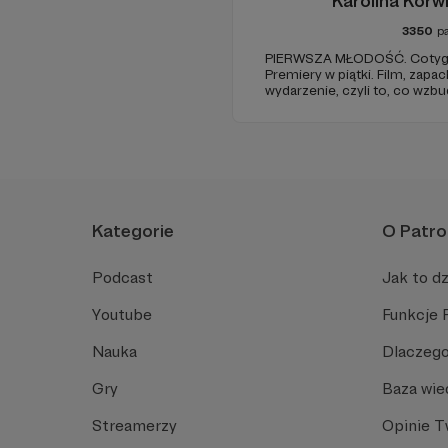
Karolina Korw
3350
p
PIERWSZA MŁODOŚĆ. Cotyg
Premiery w piątki. Film, zapac
wydarzenie, czyli to, co wzb
zostaje w głowie pod koniec
jak w radiowym teatrze, pomys
rzeczywistość.
Kategorie
O Patro
Podcast
Jak to dz
Youtube
Funkcje 
Nauka
Dlaczego
Gry
Baza wie
Streamerzy
Opinie 