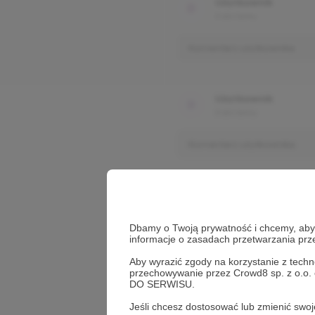
Użytkownik
3 dni temu
Komentarz użytkownika
Użytkownik
3 dni temu
Komentarz użytkownika
Dbamy o Twoją prywatność i chcemy, abyś 
informacje o zasadach przetwarzania pr
Aby wyrazić zgody na korzystanie z techn
przechowywanie przez Crowd8 sp. z o.o.
DO SERWISU.
Jeśli chcesz dostosować lub zmienić sw