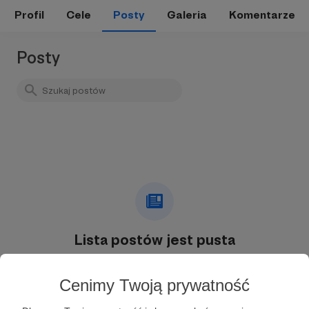
Profil
Cele
Posty
Galeria
Komentarze
Posty
Lista postów jest pusta
Autor nie dodał jeszcze żadnych postów
Cenimy Twoją prywatność