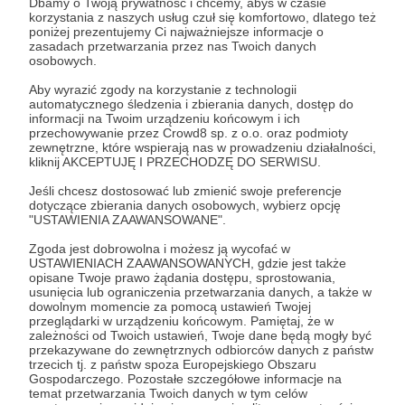
Dbamy o Twoją prywatność i chcemy, abyś w czasie
korzystania z naszych usług czuł się komfortowo, dlatego też
poniżej prezentujemy Ci najważniejsze informacje o
zasadach przetwarzania przez nas Twoich danych
osobowych.
Aby wyrazić zgody na korzystanie z technologii
automatycznego śledzenia i zbierania danych, dostęp do
informacji na Twoim urządzeniu końcowym i ich
przechowywanie przez Crowd8 sp. z o.o. oraz podmioty
zewnętrzne, które wspierają nas w prowadzeniu działalności,
kliknij AKCEPTUJĘ I PRZECHODZĘ DO SERWISU.
Dołącz do grona Patronów!
Jeśli chcesz dostosować lub zmienić swoje preferencje
dotyczące zbierania danych osobowych, wybierz opcję
"USTAWIENIA ZAAWANSOWANE".
Wesprzyj działalność Autora
runaddicts
już teraz!
Zgoda jest dobrowolna i możesz ją wycofać w
USTAWIENIACH ZAAWANSOWANYCH, gdzie jest także
opisane Twoje prawo żądania dostępu, sprostowania,
Zostań Patronem
usunięcia lub ograniczenia przetwarzania danych, a także w
dowolnym momencie za pomocą ustawień Twojej
przeglądarki w urządzeniu końcowym. Pamiętaj, że w
zależności od Twoich ustawień, Twoje dane będą mogły być
przekazywane do zewnętrznych odbiorców danych z państw
trzecich tj. z państw spoza Europejskiego Obszaru
Promowani autorzy
Gospodarczego. Pozostałe szczegółowe informacje na
temat przetwarzania Twoich danych w tym celów