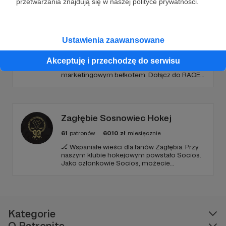
przetwarzania znajdują się w naszej polityce prywatności.
RACE PACE - podcasty o bieganiu
Ustawienia zaawansowane
417
patronów
13875
zł
miesięcznie
Tworzymy przestrzeń dla świadomych
Akceptuję i przechodzę do serwisu
biegaczy, w której rzetelna wiedza wygrywa z
marketingowym bełkotem. Dołącz do RACE
PACE i wspieraj niezależne dziennikarstwo
sportowe, relacje z najważniejszych festiwali
biegowych oraz rozwój narzędzi tworzonych
z pasji do sportu.
Zagłębie Sosnowiec Hokej
61
patronów
6010
zł
miesięcznie
🏒 Wspaniałe wieści dla fanów Zagłębia. Przy
naszym klubie hokejowym powstało Socios.
Jako członkowie Socios, możecie
dobrowolnie wpłacać co miesiąc niewielkie
sumy, które przyczynią się do dalszego
funkcjonowania i sukcesów naszego klubu.
Kategorie
O Patronite