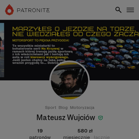
Sport
Blog
Motoryzacja
Mateusz Wujciów
19
580 zł
patronów
miesięcznie
łącznie