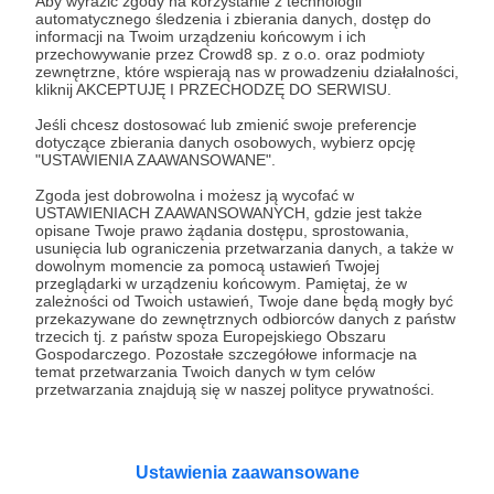
Aby wyrazić zgody na korzystanie z technologii
automatycznego śledzenia i zbierania danych, dostęp do
26.01.2022
Brak komentarzy
informacji na Twoim urządzeniu końcowym i ich
●
przechowywanie przez Crowd8 sp. z o.o. oraz podmioty
zewnętrzne, które wspierają nas w prowadzeniu działalności,
Chłodzenie układu hamulcowego
kliknij AKCEPTUJĘ I PRZECHODZĘ DO SERWISU.
Dziś chciałbym poruszyć bardzo ważny temat, który
dotyczy chłodzenia układu hamulcowego. Jak bardzo
Jeśli chcesz dostosować lub zmienić swoje preferencje
ważny? Spójrzcie na pierwsze zdjęcie w tej galerii, gdzie
dotyczące zbierania danych osobowych, wybierz opcję
mimo zastosowania sportowych klocków hamulce uległy
"USTAWIENIA ZAAWANSOWANE".
awarii po niespełna 10 minutach ostrej jazdy 200-konnym
hamulce
chłodzenie
tuning
+1
samochodem na torze Poznań.
Zgoda jest dobrowolna i możesz ją wycofać w
USTAWIENIACH ZAAWANSOWANYCH, gdzie jest także
opisane Twoje prawo żądania dostępu, sprostowania,
usunięcia lub ograniczenia przetwarzania danych, a także w
dowolnym momencie za pomocą ustawień Twojej
przeglądarki w urządzeniu końcowym. Pamiętaj, że w
zależności od Twoich ustawień, Twoje dane będą mogły być
przekazywane do zewnętrznych odbiorców danych z państw
trzecich tj. z państw spoza Europejskiego Obszaru
Gospodarczego. Pozostałe szczegółowe informacje na
temat przetwarzania Twoich danych w tym celów
przetwarzania znajdują się w naszej polityce prywatności.
Dołącz do grona Patronów!
Ustawienia zaawansowane