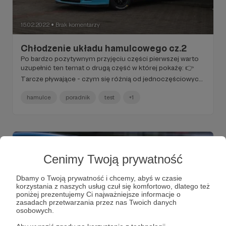
15.02.2022
Brak komentarzy
●
Chłodzenie układu hamulcowego cz.2
Po bardzo pozytywnym przyjęciu części pierwszej warto
uzupełnić ten temat o drugą część w której pokażę: 👉
Tarcze pływające - czym się różnią od jednoczęściowych
tarcz? 👉Klocki hamulcowe - jaka jest różnica między
hamulce
poradnik
test
+1
ulicznymi, sportowymi, a wyczynowymi? 👉Dlaczego
układ chłodzenia hamulców nie zawsze jest wskazany? 👉
Nadmuch na piasty - test. 👉Nadmuch na tarcze
hamulcowe - oprócz korzyści jakie może nieść ze sobą
ryzyko? 👉Tytanowe podkładki pod klocki - dlaczego
warto się nimi zainteresować? Gorąco zapraszam do
Cenimy Twoją prywatność
lektury i dyskusji!
Dbamy o Twoją prywatność i chcemy, abyś w czasie
korzystania z naszych usług czuł się komfortowo, dlatego też
poniżej prezentujemy Ci najważniejsze informacje o
zasadach przetwarzania przez nas Twoich danych
osobowych.