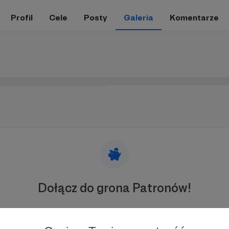
Profil
Cele
Posty
Galeria
Komentarze
Dołącz do grona Patronów!
przyj działalność Autora
Śląska Szkoła Ikonograficzna
już t