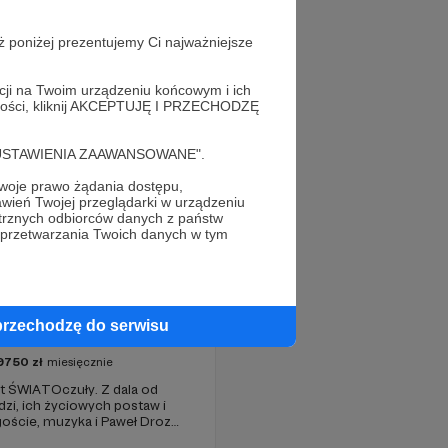
ż poniżej prezentujemy Ci najważniejsze
acji na Twoim urządzeniu końcowym i ich
alności, kliknij AKCEPTUJĘ I PRZECHODZĘ
cję "USTAWIENIA ZAAWANSOWANE".
oje prawo żądania dostępu,
wień Twojej przeglądarki w urządzeniu
trznych odbiorców danych z państw
 przetwarzania Twoich danych w tym
przechodzę do serwisu
ta z lotu Drozda
9750
zł
miesięcznie
t ŚWIATOczuły. Z dala od
udzi, ich życiowych postaw i
oście, muzyka i Paweł Drozd
 zagranicznym sosie z