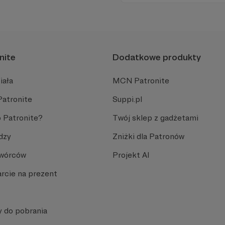
wrażliwością obserwujący o
nite
Dodatkowe produkty
iała
MCN Patronite
Patronite
Suppi.pl
 Patronite?
Twój sklep z gadżetami
dzy
Zniżki dla Patronów
Twórców
Projekt AI
rcie na prezent
y do pobrania