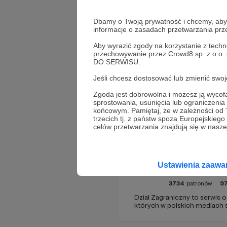
Dbamy o Twoją prywatność i chcemy, abyś 
informacje o zasadach przetwarzania pr
Aby wyrazić zgody na korzystanie z techn
przechowywanie przez Crowd8 sp. z o.o.
DO SERWISU.
Jeśli chcesz dostosować lub zmienić sw
Promowani autorzy
Zgoda jest dobrowolna i możesz ją wyc
sprostowania, usunięcia lub ograniczeni
końcowym. Pamiętaj, że w zależności od
trzecich tj. z państw spoza Europejskie
celów przetwarzania znajdują się w naszej
Ustawienia zaaw
Dział Za
3734
patronów
9
Dział Zagraniczny to serwis 
których w polskich mediach s