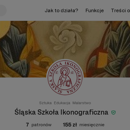
Jak to działa?
Funkcje
Treści 
Sztuka
Edukacja
Malarstwo
Śląska Szkoła Ikonograficzna
7
155
zł
patronów
miesięcznie