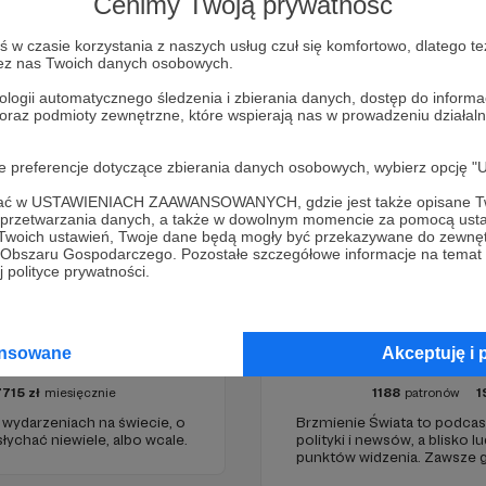
Cenimy Twoją prywatność
Zostań Patronem
w czasie korzystania z naszych usług czuł się komfortowo, dlatego te
zez nas Twoich danych osobowych.
ologii automatycznego śledzenia i zbierania danych, dostęp do inform
 oraz podmioty zewnętrzne, które wspierają nas w prowadzeniu dział
oje preferencje dotyczące zbierania danych osobowych, wybierz op
ofać w USTAWIENIACH ZAAWANSOWANYCH, gdzie jest także opisane Tw
a przetwarzania danych, a także w dowolnym momencie za pomocą usta
 Twoich ustawień, Twoje dane będą mogły być przekazywane do zewnę
go Obszaru Gospodarczego. Pozostałe szczegółowe informacje na temat
 polityce prywatności.
ansowane
Akceptuję i 
graniczny
Brzmienie Świa
7715
zł
miesięcznie
1188
patronów
1
o wydarzeniach na świecie, o
Brzmienie Świata to podcas
łychać niewiele, albo wcale.
polityki i newsów, a blisko l
punktów widzenia. Zawsze g
jako prowadzący. Podcast w