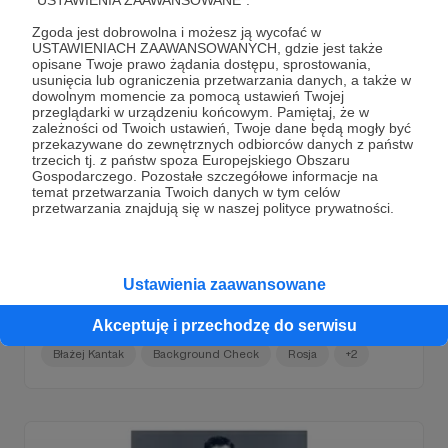
"USTAWIENIA ZAAWANSOWANE".
Zgoda jest dobrowolna i możesz ją wycofać w
USTAWIENIACH ZAAWANSOWANYCH, gdzie jest także
opisane Twoje prawo żądania dostępu, sprostowania,
usunięcia lub ograniczenia przetwarzania danych, a także w
dowolnym momencie za pomocą ustawień Twojej
przeglądarki w urządzeniu końcowym. Pamiętaj, że w
zależności od Twoich ustawień, Twoje dane będą mogły być
przekazywane do zewnętrznych odbiorców danych z państw
trzecich tj. z państw spoza Europejskiego Obszaru
Gospodarczego. Pozostałe szczegółowe informacje na
temat przetwarzania Twoich danych w tym celów
przetwarzania znajdują się w naszej polityce prywatności.
07.03.2022
Brak komentarzy
●
Wojna Kremla w cyberprzestrzeni
Ustawienia zaawansowane
Inwazja Federacji Rosyjskiej na Ukrainę trwa już 10. dobę.
Codziennie docierają do nas nowe, coraz bardziej
drastyczne informacje dotyczące prowadzonych walk i
Akceptuję i przechodzę do serwisu
bombardowań. Jednakże konflikt nie sprowadza się
wyłącznie do wymiaru kinetycznego, starć w domenie
Błażej Kantak
Background Check
Rosja
+2
powietrznej, lądowej czy morskiej. Cyber również odgrywa
rolę, a aktywność w tej przestrzeni rozpoczęła się
znacznie wcześniej, aniżeli nastąpiły pierwsze salwy
rosyjskie. Po ponad tygodniu od rozpoczęcia wojny
można zacząć powoli wyciągać pierwsze wnioski i opisać
pewne nietypowe zjawiska, jakkolwiek niestosownie to