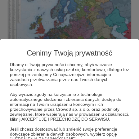
Cenimy Twoją prywatność
Dbamy o Twoją prywatność i chcemy, abyś w czasie
20.02.2023
Brak komentarzy
●
korzystania z naszych usług czuł się komfortowo, dlatego też
poniżej prezentujemy Ci najważniejsze informacje o
zasadach przetwarzania przez nas Twoich danych
Droga do rdzenia. Część 1: Dwa światy
osobowych.
Ale nie wiedzieć, co się wydarzyło, zanim się urodziłeś, to
pozostać dzieckiem na zawsze. Bo czymże jest życie
Aby wyrazić zgody na korzystanie z technologii
człowieka, jeśli poprzez pamięć historii nie jest splecione z
automatycznego śledzenia i zbierania danych, dostęp do
życiem przodków naszych? Marcus Tullius Cicero,
informacji na Twoim urządzeniu końcowym i ich
„Orator ad M. Brutum”
Błażej Kantak
Background Check
Geopolityka
przechowywanie przez Crowd8 sp. z o.o. oraz podmioty
zewnętrzne, które wspierają nas w prowadzeniu działalności,
+5
kliknij AKCEPTUJĘ I PRZECHODZĘ DO SERWISU.
Jeśli chcesz dostosować lub zmienić swoje preferencje
dotyczące zbierania danych osobowych, wybierz opcję