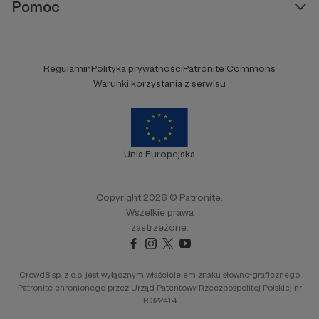
Pomoc
Regulamin
Polityka prywatności
Patronite Commons
Warunki korzystania z serwisu
Unia Europejska
Copyright 2026 © Patronite.
Wszelkie prawa
zastrzeżone.
Crowd8 sp. z o.o. jest wyłącznym właścicielem znaku słowno-graficznego
Patronite chronionego przez Urząd Patentowy Rzeczpospolitej Polskiej nr
R.322414