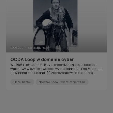
brzmi w obliczu ofiar i zniszczeń, jakie ta wojna ze sobą
niesie.
29.08.2021
Brak komentarzy
●
OODA Loop w domenie cyber
W 1995 r. płk John R. Boyd, amerykański pilot i strateg
wojskowy w czasie swojego wystąpienia pt. „The Essence
of Winning and Losing” [1] zaprezentował ostateczną
wersję modelu nazywanego OODA Loop (Observation-
Orientation-Decision-Action Loop). Boyd był legendą
Błażej Kantak
Now We Know - wasze eseje w S&F
walki bezpośredniej w powietrzu (ang. air dogfight), a po
zakończeniu aktywnej służby poświęcił kilkadziesiąt lat na
opracowywanie różnych koncepcji prowadzenia konfliktu
kinetycznego, opierając je o swoje własne doświadczenia
ze starć powietrznych, jak również ze studiów nad
strategią wojskową.