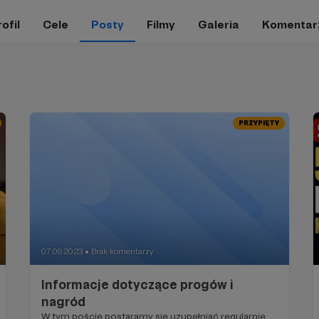
ofil
Cele
Posty
Filmy
Galeria
Komentar
PRZYPIĘTY
07.09.2023
Brak komentarzy
●
Informacje dotyczące progów i
nagród
W tym poście postaramy się uzupełniać regularnie