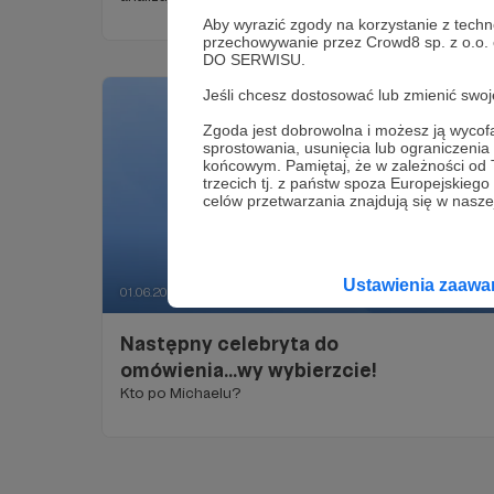
perspektywy współczesnej psychologii.
Aby wyrazić zgody na korzystanie z techn
Rozmawiamy o poczuciu winy, warunkowej miłości,
przechowywanie przez Crowd8 sp. z o.o.
posłuszeństwie oraz mechanizmach, które mogą
DO SERWISU.
kształtować dziecięcą psychikę i wpływać na dorosłe
życie.
Jeśli chcesz dostosować lub zmienić sw
Zgoda jest dobrowolna i możesz ją wyc
sprostowania, usunięcia lub ograniczeni
końcowym. Pamiętaj, że w zależności od
trzecich tj. z państw spoza Europejskie
celów przetwarzania znajdują się w naszej
Ustawienia zaaw
01.06.2026
Brak komentarzy
●
Następny celebryta do
omówienia...wy wybierzcie!
Kto po Michaelu?