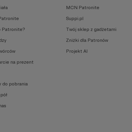
iała
MCN Patronite
Patronite
Suppi.pl
 Patronite?
Twój sklep z gadżetami
dzy
Zniżki dla Patronów
Twórców
Projekt AI
rcie na prezent
y do pobrania
spół
nas