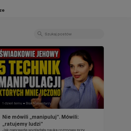
ze
1 dzień temu
Brak komentarzy
●
Nie mówili „manipuluj”. Mówili:
„ratujemy ludzi”
Jak naprawdę wyglądała nauka rozmowy przy