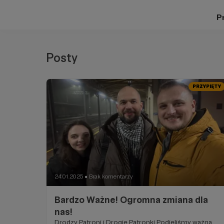
Pr
Posty
PRZYPIĘTY
24.01.2025
Brak komentarzy
●
Bardzo Ważne! Ogromna zmiana dla
nas!
Drodzy Patroni i Drogie Patronki Podjęliśmy ważną,