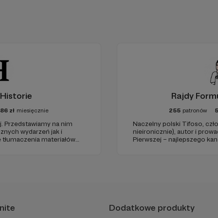
Historie
Rajdy Formu
86
zł
miesięcznie
255
patronów
j. Przedstawiamy na nim
Naczelny polski Tifoso, c
znych wydarzeń jak i
nieironicznie), autor i pro
 tłumaczenia materiałów
Pierwszej – najlepszego ka
(potwierdzone niezależnymi
nite
Dodatkowe produkty