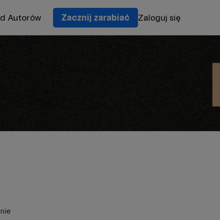
od Autorów
Zacznij zarabiać
Zaloguj się
nie