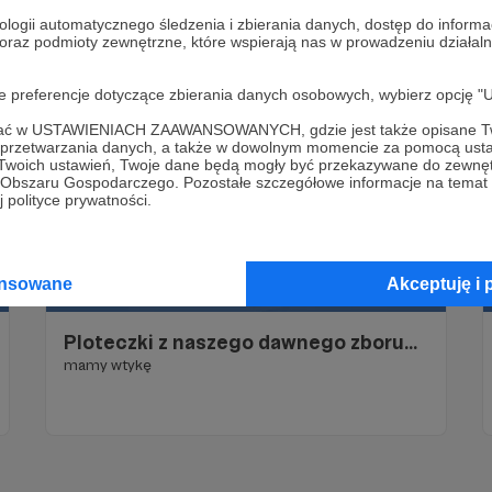
ologii automatycznego śledzenia i zbierania danych, dostęp do inform
 oraz podmioty zewnętrzne, które wspierają nas w prowadzeniu dział
oje preferencje dotyczące zbierania danych osobowych, wybierz op
ofać w USTAWIENIACH ZAAWANSOWANYCH, gdzie jest także opisane Tw
a przetwarzania danych, a także w dowolnym momencie za pomocą usta
 Twoich ustawień, Twoje dane będą mogły być przekazywane do zewnę
go Obszaru Gospodarczego. Pozostałe szczegółowe informacje na temat
 polityce prywatności.
ansowane
Akceptuję i 
30.05.2026
Komentarze: 10
●
Ploteczki z naszego dawnego zboru...
mamy wtykę