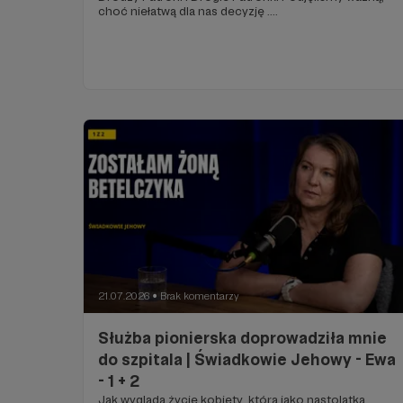
choć niełatwą dla nas decyzję ....
21.07.2026
Brak komentarzy
●
Służba pionierska doprowadziła mnie
do szpitala | Świadkowie Jehowy - Ewa
- 1 + 2
Jak wygląda życie kobiety, która jako nastolatka