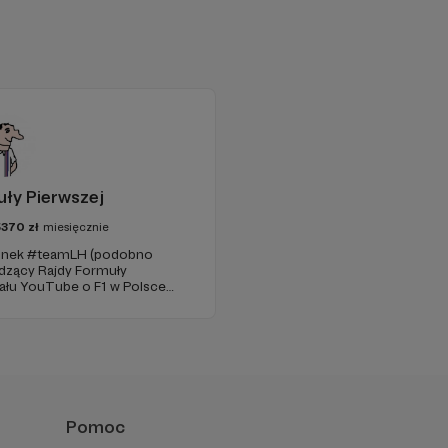
ły Pierwszej
5370
zł
miesięcznie
złonek #teamLH (podobno
wadzący Rajdy Formuły
nału YouTube o F1 w Polsce
 badaniami).
Pomoc