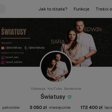
Jak to działa?
Funkcje
Treści 
Edukacja
YouTube
Społeczne
Światusy
4
3 050
zł
172 400
zł
patronów
miesięcznie
łącz