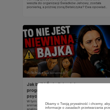
weszła do organizacji Świadków Jehowy, została
pionierką, a później żoną Betelczyka? Ewa opowiada
o presji wobec studiów, wieloletniej różnicy wieku,
zaręczynach, których bała się zerwać, oraz
podporządkowaniu, które obejmowało każdą sferę
jej życia. W tej części pada też historia dyplomu,
którego — pod wpływem męża — nie odebrała. To
osobista relacja o mechanizmach kontroli i o
konsekwencjach, które stają się widoczne dopiero
po latach....
25.06.2026
Brak komentarzy
●
Jak bajki Świadków Jehowy
programują dzieci? Analiza
psychologiczna
W tym odcinku przyglądamy się popularnym
Dbamy o Twoją prywatność i chcemy, abyś 
animacjom tworzonym przez Świadków Jehowy. Nie
informacje o zasadach przetwarzania pr
analizujemy ich od strony doktryn religijnych, ale z