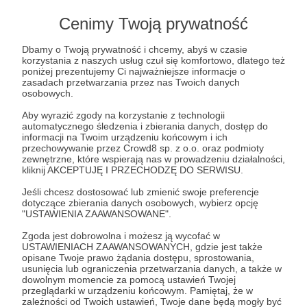
Cenimy Twoją prywatność
Dbamy o Twoją prywatność i chcemy, abyś w czasie
korzystania z naszych usług czuł się komfortowo, dlatego też
poniżej prezentujemy Ci najważniejsze informacje o
zasadach przetwarzania przez nas Twoich danych
osobowych.
Aby wyrazić zgody na korzystanie z technologii
automatycznego śledzenia i zbierania danych, dostęp do
informacji na Twoim urządzeniu końcowym i ich
przechowywanie przez Crowd8 sp. z o.o. oraz podmioty
zewnętrzne, które wspierają nas w prowadzeniu działalności,
28.11.2025
Brak komentarzy
kliknij AKCEPTUJĘ I PRZECHODZĘ DO SERWISU.
●
Jeśli chcesz dostosować lub zmienić swoje preferencje
Zimowe prezenty po zupełnie dzikiej
dotyczące zbierania danych osobowych, wybierz opcję
"USTAWIENIA ZAAWANSOWANE".
jesieni
Jesień była szalona, ale są efekty i to do tego wizualne.
Zgoda jest dobrowolna i możesz ją wycofać w
USTAWIENIACH ZAAWANSOWANYCH, gdzie jest także
opisane Twoje prawo żądania dostępu, sprostowania,
usunięcia lub ograniczenia przetwarzania danych, a także w
dowolnym momencie za pomocą ustawień Twojej
przeglądarki w urządzeniu końcowym. Pamiętaj, że w
zależności od Twoich ustawień, Twoje dane będą mogły być