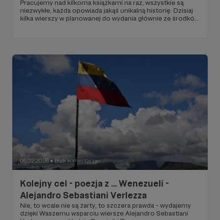
Pracujemy nad kilkoma książkami na raz, wszystkie są
niezwykłe, każda opowiada jakąś unikalną historię. Dzisiaj
kilka wierszy w planowanej do wydania głównie ze środków
zebranych poprzez patronite książki "Festina lente'
Alejandro Sebastiani Verlezza w przekładzie Dominiki Zimy
06.02.2026
Brak komentarzy
●
Kolejny cel - poezja z ... Wenezueli -
Alejandro Sebastiani Verlezza
Nie, to wcale nie są żarty, to szczera prawda - wydajemy
dzięki Waszemu wsparciu wiersze Alejandro Sebastiani