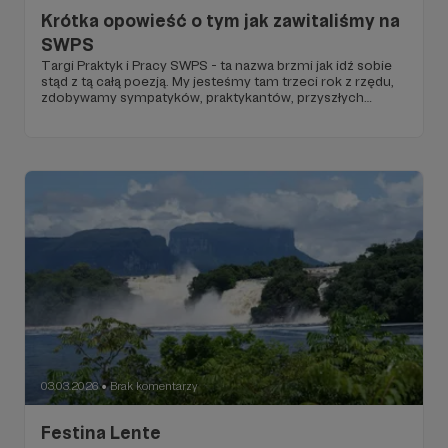
Krótka opowieść o tym jak zawitaliśmy na
SWPS
Targi Praktyk i Pracy SWPS - ta nazwa brzmi jak idź sobie
stąd z tą całą poezją. My jesteśmy tam trzeci rok z rzędu,
zdobywamy sympatyków, praktykantów, przyszłych
współpracowników i współpracowniczki a książki wędrują z
zainteresowanymi dalej.
03.03.2026
Brak komentarzy
●
Festina Lente