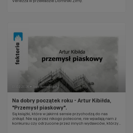
Verlezza w przekładzie Dominiki Zimy.
01.02.2026
Brak komentarzy
●
Na dobry początek roku - Artur Kibiłda,
"Przemysł piaskowy".
Są książki, które w jakimś sensie przychodzą do nas
znikąd. Nie są przez nikogo polecone, nie wpadają nam z
konkursu czy odrzucone przez innych wydawców, którzy
czasem mówią - my to nie, ale tamci, o tam, to pewnie
wydadzą, to do nich podobne. Taką książką-kometą jest