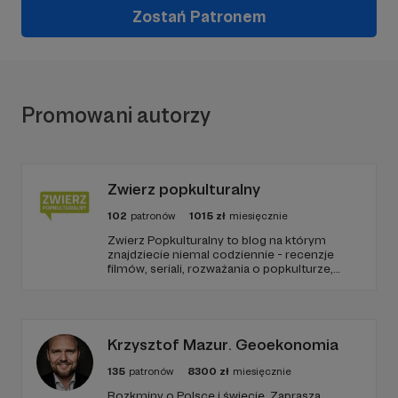
Zostań Patronem
Promowani autorzy
Zwierz popkulturalny
102
patronów
1015
zł
miesięcznie
Zwierz Popkulturalny to blog na którym
znajdziecie niemal codziennie - recenzje
filmów, seriali, rozważania o popkulturze,
biografie aktorów i wiele innych kulturalnych
treści. Blog został założony w 2009 roku i od
tego czasu tworzę wokół niego społeczność
ludzi, którzy lubią kulturę.
Krzysztof Mazur. Geoekonomia
135
patronów
8300
zł
miesięcznie
Rozkminy o Polsce i świecie. Zaprasza