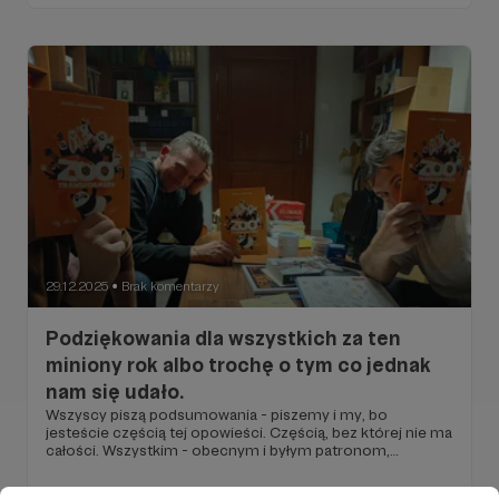
właśnie "Przemysł piaskowy" Artura Kibiłdy, który niedługo
będzie miał premierę.
29.12.2025
Brak komentarzy
●
Podziękowania dla wszystkich za ten
miniony rok albo trochę o tym co jednak
nam się udało.
Wszyscy piszą podsumowania - piszemy i my, bo
jesteście częścią tej opowieści. Częścią, bez której nie ma
całości. Wszystkim - obecnym i byłym patronom,
matronkom - chcielibyśmy za ten i poprzednie lata
serdecznie podziękować.