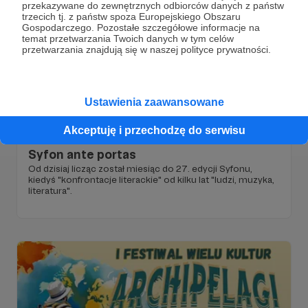
przekazywane do zewnętrznych odbiorców danych z państw
trzecich tj. z państw spoza Europejskiego Obszaru
Gospodarczego. Pozostałe szczegółowe informacje na
temat przetwarzania Twoich danych w tym celów
przetwarzania znajdują się w naszej polityce prywatności.
Ustawienia zaawansowane
20.10.2025
Brak komentarzy
●
Akceptuję i przechodzę do serwisu
Syfon ante portas
Od dzisiaj licząc został miesiąc do 27. edycji Syfonu,
kiedyś "konfrontacje literackie" od kilku lat "ludzi, muzyka,
literatura".