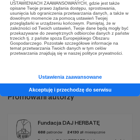
USTAWIENIACH ZAAWANSOWANYCH, gdzie jest także
opisane Twoje prawo żądania dostępu, sprostowania,
usunięcia lub ograniczenia przetwarzania danych, a także w
dowolnym momencie za pomocą ustawień Twojej
przeglądarki w urządzeniu końcowym. Pamiętaj, że w
Dołącz do grona Patronów!
zależności od Twoich ustawień, Twoje dane będą mogły być
przekazywane do zewnętrznych odbiorców danych z państw
trzecich tj. z państw spoza Europejskiego Obszaru
Wesprzyj działalność Autora
Wiktor Doktór
już teraz!
Gospodarczego. Pozostałe szczegółowe informacje na
temat przetwarzania Twoich danych w tym celów
przetwarzania znajdują się w naszej polityce prywatności.
Zostań Patronem
Ustawienia zaawansowane
Akceptuję i przechodzę do serwisu
Promowani autorzy
Fundacja DAJ HERBATĘ
688
patronów
24130
zł
miesięcznie