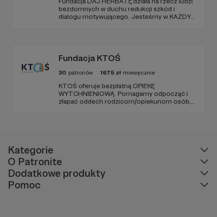
Fundacja DAJ HERBATĘ działa na rzecz ludzi
bezdomnych w duchu redukcji szkód i
dialogu motywującego. Jesteśmy w KAŻDY
poniedziałek od 19:00 na Dworcu Centralnym
(parking od E. Plater/róg z Jerozolimskimi ).
Fundacja KTOŚ
30
patronów
1675
zł
miesięcznie
KTOŚ oferuje bezpłatną OPIEKĘ
WYTCHNIENIOWĄ. Pomagamy odpocząć i
złapać oddech rodzicom/opiekunom osób,
które (ze względu na chorobę czy
niepełnosprawność) nie są w stanie
funkcjonować samodzielnie.
Kategorie
O Patronite
Dodatkowe produkty
Pomoc