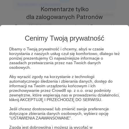
Komentarz użytkownika
Komentarze tylko
Odpowiedz
dla zalogowanych Patronów
Użytkownik
Prowadź ciekawe rozmowy z innymi Patronami i
3 dni temu
Autorem.
Dołącz do Patronów już teraz i odblokuj
Cenimy Twoją prywatność
dostęp!
Komentarz użytkownika
Dbamy o Twoją prywatność i chcemy, abyś w czasie
Zostań Patronem
korzystania z naszych usług czuł się komfortowo, dlatego też
Odpowiedz
poniżej prezentujemy Ci najważniejsze informacje o
zasadach przetwarzania przez nas Twoich danych
Użytkownik
osobowych.
3 dni temu
Aby wyrazić zgody na korzystanie z technologii
automatycznego śledzenia i zbierania danych, dostęp do
Komentarz użytkownika
informacji na Twoim urządzeniu końcowym i ich
przechowywanie przez Crowd8 sp. z o.o. oraz podmioty
Odpowiedz
zewnętrzne, które wspierają nas w prowadzeniu działalności,
kliknij AKCEPTUJĘ I PRZECHODZĘ DO SERWISU.
Jeśli chcesz dostosować lub zmienić swoje preferencje
dotyczące zbierania danych osobowych, wybierz opcję
"USTAWIENIA ZAAWANSOWANE".
Zgoda jest dobrowolna i możesz ją wycofać w