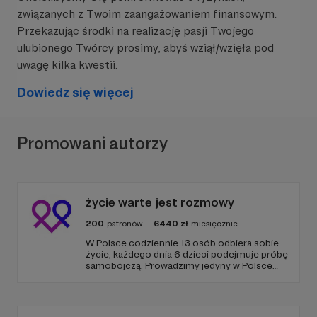
6 i 7 klasy szkół podstawowych.
związanych z Twoim zaangażowaniem finansowym.
Przekazując środki na realizację pasji Twojego
Projekt składa się z kilku etapów:
ulubionego Twórcy prosimy, abyś wziął/wzięła pod
ETAP I:
"StartUp dla Młodych: Wykład o
uwagę kilka kwestii.
Przedsiębiorczości"
, czyli realizacja
dwugodzinnych wykładów w każdej ze szkół
Dowiedz się więcej
ETAP II:
„Od pomysłu do działania”
, czyli
dwugodzinne warsztaty z mentorami, którzy na
Promowani autorzy
koniec przeprowadzą testy sprawdzające
predyspozycje przedsiębiorcze wśród młodzieży i
wyłonią 6-osobowe drużyny w każdej ze szkół
życie warte jest rozmowy
ETAP III:
"Młodzi Przedsiębiorcy: Krok po Kroku
do Biznesowego Planu"
- opracowanie
200
patronów
6440
zł
miesięcznie
biznesplanu, przez młodzież, która wybiera jaki
W Polsce codziennie 13 osób odbiera sobie
biznes chciałaby prowadzić, a następnie z
życie, każdego dnia 6 dzieci podejmuje próbę
pomocą opiekuna planuje jak go rozpocząć, jakie
samobójczą. Prowadzimy jedyny w Polsce
nakłady finansowe są niezbędne, by rozpocząć
serwis, gdzie udzielana jest bezpłatnie i
anonimowo pomoc online dla osób w
oraz kto będzie klientem.
kryzysie samobójczym, po próbie
samobójczej, w żałobie i dla osób, które chcą