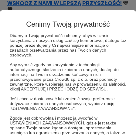
WSKOCZ Z NAMI W LEPSZĄ PRZYSZŁOŚĆ!
💛
🖤
Fundacja reGeneracja to
miejsce
pozytywnych zmian i rozwoju
, miejsce
Cenimy Twoją prywatność
zrodzone z marzeń, gdzie pasja łączy się z
profesjonalizmem dając innym najwyższą
Dbamy o Twoją prywatność i chcemy, abyś w czasie
korzystania z naszych usług czuł się komfortowo, dlatego też
jakość wsparcia.
poniżej prezentujemy Ci najważniejsze informacje o
zasadach przetwarzania przez nas Twoich danych
Na przestrzeni ostatnich 6 lat zrealizowaliśmy
osobowych.
kilkanaście projektów, którym celem było
Aby wyrazić zgody na korzystanie z technologii
rozwijanie przedsiębiorczości wśród młodzieży.
automatycznego śledzenia i zbierania danych, dostęp do
Wszystkie nasze dotychczasowe projekty
informacji na Twoim urządzeniu końcowym i ich
zrealizowałyśmy dzięki pozyskanym funduszom z
przechowywanie przez Crowd8 sp. z o.o. oraz podmioty
konkursów i grantów. Dzięki nim mogliśmy objąć
zewnętrzne, które wspierają nas w prowadzeniu działalności,
kliknij AKCEPTUJĘ I PRZECHODZĘ DO SERWISU.
wsparciem
ponad 1000 dziewcząt i chłopców
w wieku od 13 do 18 lat.
Jeśli chcesz dostosować lub zmienić swoje preferencje
dotyczące zbierania danych osobowych, wybierz opcję
"USTAWIENIA ZAAWANSOWANE".
Zgoda jest dobrowolna i możesz ją wycofać w
USTAWIENIACH ZAAWANSOWANYCH, gdzie jest także
opisane Twoje prawo żądania dostępu, sprostowania,
usunięcia lub ograniczenia przetwarzania danych, a także w