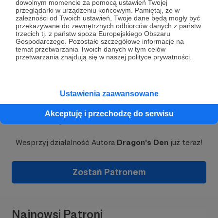
dowolnym momencie za pomocą ustawień Twojej
przeglądarki w urządzeniu końcowym. Pamiętaj, że w
zależności od Twoich ustawień, Twoje dane będą mogły być
Rozwiń opis
przekazywane do zewnętrznych odbiorców danych z państw
trzecich tj. z państw spoza Europejskiego Obszaru
Gospodarczego. Pozostałe szczegółowe informacje na
temat przetwarzania Twoich danych w tym celów
przetwarzania znajdują się w naszej polityce prywatności.
Dzięki tym funduszom młodzież mogła liczyć
Ustawienia zaawansowane
wsparcie profesjonalistów – trenerów, mentorów,
ekonomistów, którzy rozwijali z nimi ich pomysły
Akceptuję i przechodzę do serwisu
Dołącz do grona Patronów!
biznesowe. Niestety sporadyczność i losowość
konkursów grantowych nie pozwala na stworzenie
stałego, regularnego systemu wsparcia
Wesprzyj działalność Autora
Dragon's Den
już teraz!
młodzieży, który po latach doświadczeń uważamy
za najbardziej skuteczny. Dlatego też
po latach
zebranych doświadczeń, z fantastycznym
Zostań Patronem
programem wspierania młodzieży, pasją do
działania i ogromną wiarą w sens tego co
robimy,
postanowiłyśmy sięgnąć po wsparcie
patronów i stworzyć konto na platformie
Najnowsi Patroni