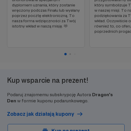
dyplomem uznania, który zostanie
który symbolizuje T
wręczony podczas Finału lub wysłany
w naszej misji. To 
poprzez pocztę elektroniczną. To
podziękowania za T
nasza forma wdzięczności za Twój
wkład. Oczywiście 
istotny wkład w naszą misję. 🫶
również to, co ofer
poprzednich progac
Kup wsparcie na prezent!
Podaruj znajomemu subskrypcję Autora
Dragon's
Den
w formie kuponu podarunkowego.
Zobacz jak działają kupony
Kup na prezent