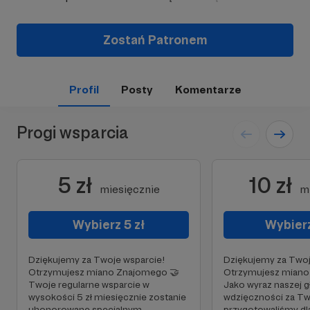
Zostań Patronem
Profil
Posty
Komentarze
Progi wsparcia
5 zł
10 zł
miesięcznie
m
Wybierz 5 zł
Wybierz
Dziękujemy za Twoje wsparcie!
Dziękujemy za Twoj
Otrzymujesz miano Znajomego 🤝
Otrzymujesz miano
Twoje regularne wsparcie w
Jako wyraz naszej g
wysokości 5 zł miesięcznie zostanie
wdzięczności za Tw
uhonorowane specjalnym
przygotowaliśmy dla