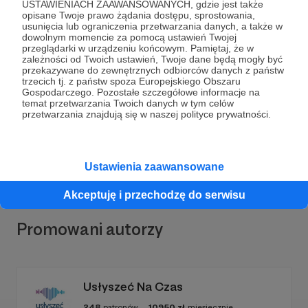
USTAWIENIACH ZAAWANSOWANYCH, gdzie jest także
opisane Twoje prawo żądania dostępu, sprostowania,
usunięcia lub ograniczenia przetwarzania danych, a także w
dowolnym momencie za pomocą ustawień Twojej
przeglądarki w urządzeniu końcowym. Pamiętaj, że w
Dołącz do grona Patronów!
zależności od Twoich ustawień, Twoje dane będą mogły być
przekazywane do zewnętrznych odbiorców danych z państw
trzecich tj. z państw spoza Europejskiego Obszaru
Gospodarczego. Pozostałe szczegółowe informacje na
Wesprzyj działalność Autora
Wyskakuj z laptopa
już
temat przetwarzania Twoich danych w tym celów
teraz!
przetwarzania znajdują się w naszej polityce prywatności.
Zostań Patronem
Ustawienia zaawansowane
Akceptuję i przechodzę do serwisu
Promowani autorzy
Usłyszeć Na Czas
248
patronów
10950
zł
miesięcznie