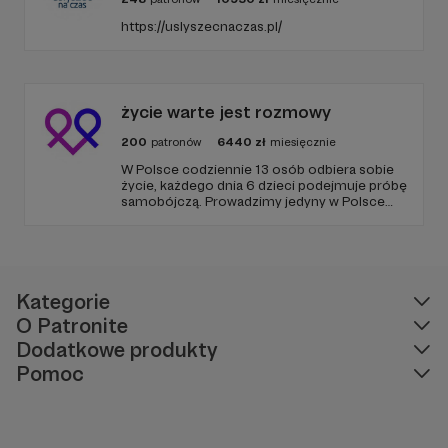
https://uslyszecnaczas.pl/
życie warte jest rozmowy
200
patronów
6440
zł
miesięcznie
W Polsce codziennie 13 osób odbiera sobie
życie, każdego dnia 6 dzieci podejmuje próbę
samobójczą. Prowadzimy jedyny w Polsce
serwis, gdzie udzielana jest bezpłatnie i
anonimowo pomoc online dla osób w
kryzysie samobójczym, po próbie
samobójczej, w żałobie i dla osób, które chcą
pomóc.
Kategorie
O Patronite
Dodatkowe produkty
Pomoc