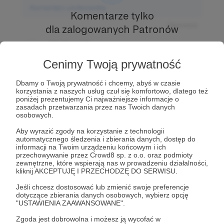
Komentarz użytkownika
Komentarze tylko
Odpowiedz
dla zalogowanych Patronów
Użytkownik
Prowadź ciekawe rozmowy z innymi Patronami i
3 dni temu
Autorem.
Dołącz do Patronów już teraz i odblokuj
Cenimy Twoją prywatność
dostęp!
Komentarz użytkownika
Dbamy o Twoją prywatność i chcemy, abyś w czasie
Zostań Patronem
korzystania z naszych usług czuł się komfortowo, dlatego też
Odpowiedz
poniżej prezentujemy Ci najważniejsze informacje o
zasadach przetwarzania przez nas Twoich danych
Użytkownik
osobowych.
3 dni temu
Aby wyrazić zgody na korzystanie z technologii
automatycznego śledzenia i zbierania danych, dostęp do
Komentarz użytkownika
informacji na Twoim urządzeniu końcowym i ich
przechowywanie przez Crowd8 sp. z o.o. oraz podmioty
zewnętrzne, które wspierają nas w prowadzeniu działalności,
Odpowiedz
kliknij AKCEPTUJĘ I PRZECHODZĘ DO SERWISU.
Jeśli chcesz dostosować lub zmienić swoje preferencje
dotyczące zbierania danych osobowych, wybierz opcję
"USTAWIENIA ZAAWANSOWANE".
Zgoda jest dobrowolna i możesz ją wycofać w