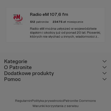
edukacyjnych. Mówi jasno o prawie, filozofii i
języku. Promuje umiarkowanie w życiu
publicznym, walczy z plemiennością i
bańkami informacyjnymi.
Radio eM 107,6 fm
512
patronów
23475
zł
miesięcznie
Radio eM można usłyszeć w województwie
śląskim i okolicy już od ponad 20 lat. Piosenki,
których nie słychać u innych, wiadomości z
regionu, wartościowe treści, no i dobry
humor. To wszystko znajdziecie u nas.
Jesteście z nami każdego dnia, a teraz
zachęcamy - zostańcie naszymi Patronami!
Kategorie
O Patronite
Dodatkowe produkty
Pomoc
Regulamin
Polityka prywatności
Patronite Commons
Warunki korzystania z serwisu