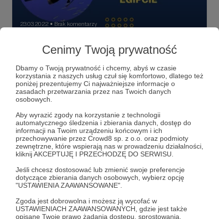
23.03.2022
Brak komentarzy
●
Nurkowanie w Egipcie
Cenimy Twoją prywatność
Nurkowanie w Egipcie. Jak się przygotować. Radzi
instruktor nurkowania, Ewa, która mieszka w Hurgadzie.
Dbamy o Twoją prywatność i chcemy, abyś w czasie
Razem z Ewą odkrywamy podwodny świat Morza
korzystania z naszych usług czuł się komfortowo, dlatego też
Czerwonego. Dajemy nura do krystalicznie czystej wody
poniżej prezentujemy Ci najważniejsze informacje o
by obejrzeć ukryty pod powierzchnią, bajkowy świat. Świat
podkast
podcast
nurkowanie
+6
zasadach przetwarzania przez nas Twoich danych
tysięcy kolorów, ryb, korali i innych morskich stworzeń. Tu
osobowych.
dowiecie się jak takie pierwsze nurkowanie wygląda. Może
zdecydujecie się sami zanurkować? Jest szansa na taniec
Aby wyrazić zgody na korzystanie z technologii
z delfinami. Posłuchajcie. Zapraszam.
automatycznego śledzenia i zbierania danych, dostęp do
informacji na Twoim urządzeniu końcowym i ich
przechowywanie przez Crowd8 sp. z o.o. oraz podmioty
zewnętrzne, które wspierają nas w prowadzeniu działalności,
kliknij AKCEPTUJĘ I PRZECHODZĘ DO SERWISU.
Jeśli chcesz dostosować lub zmienić swoje preferencje
dotyczące zbierania danych osobowych, wybierz opcję
"USTAWIENIA ZAAWANSOWANE".
Zgoda jest dobrowolna i możesz ją wycofać w
USTAWIENIACH ZAAWANSOWANYCH, gdzie jest także
opisane Twoje prawo żądania dostępu, sprostowania,