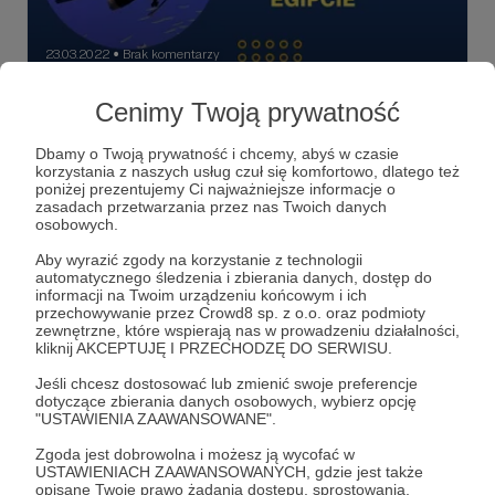
23.03.2022
Brak komentarzy
●
Nurkowanie w Egipcie
Cenimy Twoją prywatność
Nurkowanie w Egipcie. Jak się przygotować. Radzi
instruktor nurkowania, Ewa, która mieszka w Hurgadzie.
Dbamy o Twoją prywatność i chcemy, abyś w czasie
Razem z Ewą odkrywamy podwodny świat Morza
korzystania z naszych usług czuł się komfortowo, dlatego też
Czerwonego. Dajemy nura do krystalicznie czystej wody
poniżej prezentujemy Ci najważniejsze informacje o
by obejrzeć ukryty pod powierzchnią, bajkowy świat. Świat
podkast
podcast
nurkowanie
+6
zasadach przetwarzania przez nas Twoich danych
tysięcy kolorów, ryb, korali i innych morskich stworzeń. Tu
osobowych.
dowiecie się jak takie pierwsze nurkowanie wygląda. Może
zdecydujecie się sami zanurkować? Jest szansa na taniec
Aby wyrazić zgody na korzystanie z technologii
z delfinami. Posłuchajcie. Zapraszam.
automatycznego śledzenia i zbierania danych, dostęp do
informacji na Twoim urządzeniu końcowym i ich
przechowywanie przez Crowd8 sp. z o.o. oraz podmioty
zewnętrzne, które wspierają nas w prowadzeniu działalności,
kliknij AKCEPTUJĘ I PRZECHODZĘ DO SERWISU.
Jeśli chcesz dostosować lub zmienić swoje preferencje
dotyczące zbierania danych osobowych, wybierz opcję
"USTAWIENIA ZAAWANSOWANE".
Zgoda jest dobrowolna i możesz ją wycofać w
USTAWIENIACH ZAAWANSOWANYCH, gdzie jest także
opisane Twoje prawo żądania dostępu, sprostowania,