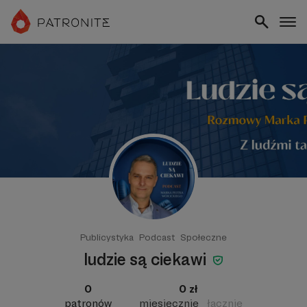
Publicystyka
Podcast
Społeczne
ludzie są ciekawi
0
0 zł
patronów
miesięcznie
łącznie