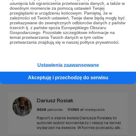
Dołącz do grona Patronów!
usunięcia lub ograniczenia przetwarzania danych, a także w
dowolnym momencie za pomocą ustawień Twojej
przeglądarki w urządzeniu końcowym. Pamiętaj, że w
Wesprzyj działalność Autora
ludzie są ciekawi
już
zależności od Twoich ustawień, Twoje dane będą mogły być
teraz!
przekazywane do zewnętrznych odbiorców danych z państw
trzecich tj. z państw spoza Europejskiego Obszaru
Gospodarczego. Pozostałe szczegółowe informacje na
temat przetwarzania Twoich danych w tym celów
Zostań Patronem
przetwarzania znajdują się w naszej polityce prywatności.
Ustawienia zaawansowane
Promowani autorzy
Akceptuję i przechodzę do serwisu
Dariusz Rosiak
6538
patronów
111360
zł
miesięcznie
Raport o stanie świata Dariusza Rosiaka to
autorski wybór komentarzy i relacji na temat
wydarzeń na świecie. W formie podcastu albo
programów na żywo z różnych miejsc na