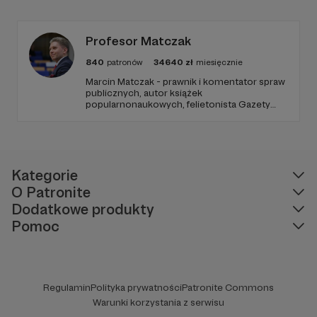
ziemi.
Profesor Matczak
840
patronów
34640
zł
miesięcznie
Marcin Matczak - prawnik i komentator spraw
publicznych, autor książek
popularnonaukowych, felietonista Gazety
Wyborczej, autor podkastów i filmów
edukacyjnych. Mówi jasno o prawie, filozofii i
języku. Promuje umiarkowanie w życiu
publicznym, walczy z plemiennością i
bańkami informacyjnymi.
Kategorie
O Patronite
Dodatkowe produkty
Pomoc
Regulamin
Polityka prywatności
Patronite Commons
Warunki korzystania z serwisu