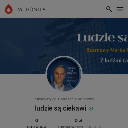
Publicystyka
Podcast
Społeczne
ludzie są ciekawi
0
0 zł
patronów
miesięcznie
łącznie