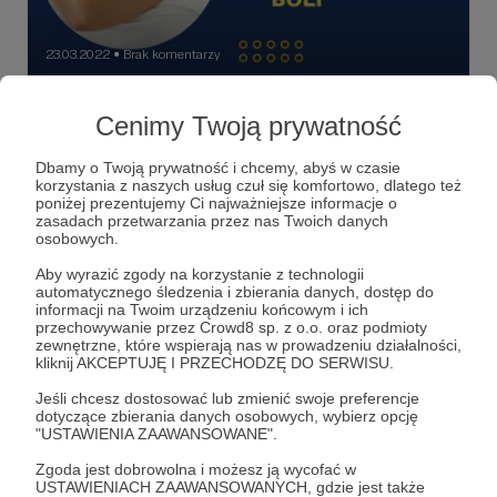
23.03.2022
Brak komentarzy
●
Ból pleców, karku i kręgosłupa? Zobacz
Cenimy Twoją prywatność
jak możesz sobie pomóc
Ból pleców, karku czy szyi? Jeśli Wam dokucza - ten
Dbamy o Twoją prywatność i chcemy, abyś w czasie
odcinek mojego podkastu jest dla Was. Tym razem moim
korzystania z naszych usług czuł się komfortowo, dlatego też
gościem jest Adrian - masażysta, fizjoterapeuta i trener
poniżej prezentujemy Ci najważniejsze informacje o
personalny. Idealny gość na czas pandemii, gdy pracujemy
zasadach przetwarzania przez nas Twoich danych
zdalnie, dużo siedzimy i mało się ruszamy. W rozmowie są
masaż
rodzaje masażu
masaż tajski
+6
osobowych.
rady dla Was - co robić by potem nie bolało. Sprawdzam
też czy klienci składają masażystom propozycje
Aby wyrazić zgody na korzystanie z technologii
niedwuznaczne i czy Polacy mają problem z nagością.
automatycznego śledzenia i zbierania danych, dostęp do
Pytam też o sekrety jakimi dzielą się masowani z
informacji na Twoim urządzeniu końcowym i ich
masażystami. Mówimy też o tym jak powinien wyglądać
przechowywanie przez Crowd8 sp. z o.o. oraz podmioty
masaż i jak się do niego przygotować, żeby był jak
zewnętrzne, które wspierają nas w prowadzeniu działalności,
najbardziej skuteczny. Czy wiecie na przykład kiedy wziąć
kliknij AKCEPTUJĘ I PRZECHODZĘ DO SERWISU.
ciepłą kąpiel? Przed masażem czy po nim? W rozmowie
pojawia się też pewien niesforny zwierzak. Tematów
Jeśli chcesz dostosować lub zmienić swoje preferencje
poruszamy znacznie więcej. Jakie są rodzaje masażu, jak
dotyczące zbierania danych osobowych, wybierz opcję
zostać masażystą? Będzie też o zazdrości. Posłuchajcie.
"USTAWIENIA ZAAWANSOWANE".
Zgoda jest dobrowolna i możesz ją wycofać w
USTAWIENIACH ZAAWANSOWANYCH, gdzie jest także