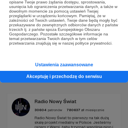
opisane Twoje prawo żądania dostępu, sprostowania,
Dołącz do grona Patronów!
usunięcia lub ograniczenia przetwarzania danych, a także w
dowolnym momencie za pomocą ustawień Twojej
przeglądarki w urządzeniu końcowym. Pamiętaj, że w
zależności od Twoich ustawień, Twoje dane będą mogły być
Wesprzyj działalność Autora
ludzie są ciekawi
już
przekazywane do zewnętrznych odbiorców danych z państw
teraz!
trzecich tj. z państw spoza Europejskiego Obszaru
Gospodarczego. Pozostałe szczegółowe informacje na
temat przetwarzania Twoich danych w tym celów
przetwarzania znajdują się w naszej polityce prywatności.
Zostań Patronem
Ustawienia zaawansowane
Promowani autorzy
Akceptuję i przechodzę do serwisu
Radio Nowy Świat
30604
patronów
780637
zł
miesięcznie
Radio Nowy Świat to pierwszy na tak dużą
skalę projekt medialny w Polsce. Jesteśmy
razem z Wami, żeby trzymać wspólnie pion i