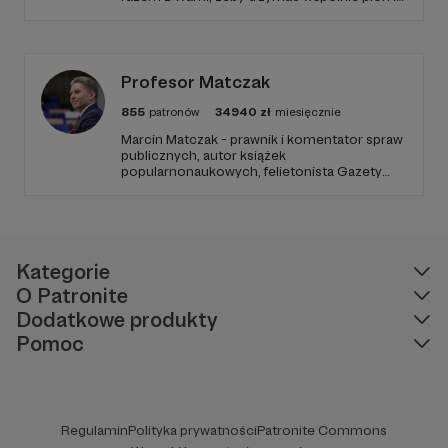
poziom. Jeśli chcesz nam w tym pomóc -
zapraszamy, miejsca nie zabraknie. :)
Profesor Matczak
855
patronów
34940
zł
miesięcznie
Marcin Matczak - prawnik i komentator spraw
publicznych, autor książek
popularnonaukowych, felietonista Gazety
Wyborczej, autor podkastów i filmów
edukacyjnych. Mówi jasno o prawie, filozofii i
języku. Promuje umiarkowanie w życiu
publicznym, walczy z plemiennością i
bańkami informacyjnymi.
Kategorie
O Patronite
Dodatkowe produkty
Pomoc
Regulamin
Polityka prywatności
Patronite Commons