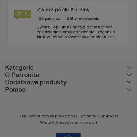
go po raz pierwszy. Spodziewajcie się
nowego odcinka co czwartek.
Zwierz popkulturalny
102
patronów
1015
zł
miesięcznie
Zwierz Popkulturalny to blog na którym
znajdziecie niemal codziennie - recenzje
filmów, seriali, rozważania o popkulturze,
biografie aktorów i wiele innych kulturalnych
treści. Blog został założony w 2009 roku i od
tego czasu tworzę wokół niego społeczność
ludzi, którzy lubią kulturę.
Kategorie
O Patronite
Dodatkowe produkty
Pomoc
Regulamin
Polityka prywatności
Patronite Commons
Warunki korzystania z serwisu