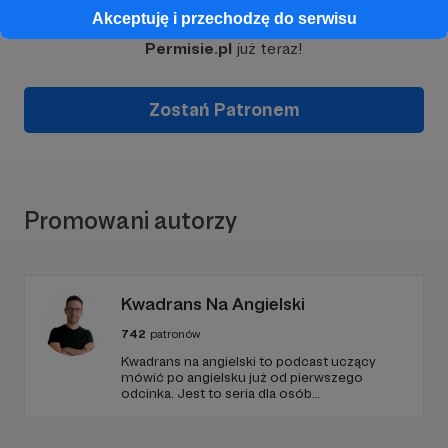
Akceptuję i przechodzę do serwisu
Wesprzyj działalność Autora
Wojciech Górny
Permisie.pl
już teraz!
Zostań Patronem
Promowani autorzy
Kwadrans Na Angielski
742
patronów
Kwadrans na angielski to podcast uczący
mówić po angielsku już od pierwszego
odcinka. Jest to seria dla osób
początkujących, którzy chcą przełamać
barierę przed mówieniem w języku obcym,
odświeżyć sobie angielski, albo... nauczyć się