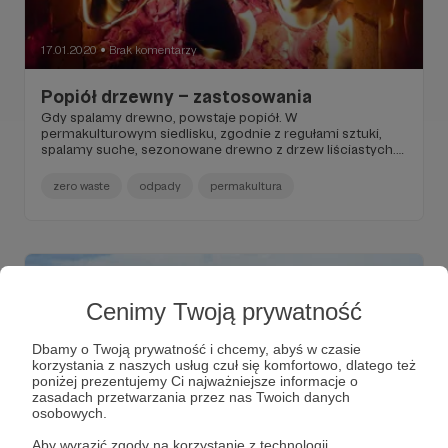
17.01.2020
Brak komentarzy
●
Popiół drzewny – zastosowania
Gdy spalamy drewno, powstaje popiół. W
permakulturowym siedlisku, zgodnie z regułami sztuki,
spalamy suche, sezonowane drewno z drzew liściastych.
Spalamy w piecach o ultraefektywnych paleniskach i
właśnie teraz, zimą nasze piece i kuchnie pracują
zero waste
odpady
permakultura
najintensywniej. Przy tej okazji powstaje czysty drzewny
popiół, który wybieramy z pieca i … no właśnie, co z nim
możemy zrobić?
Cenimy Twoją prywatność
Dbamy o Twoją prywatność i chcemy, abyś w czasie
korzystania z naszych usług czuł się komfortowo, dlatego też
poniżej prezentujemy Ci najważniejsze informacje o
zasadach przetwarzania przez nas Twoich danych
osobowych.
Aby wyrazić zgody na korzystanie z technologii