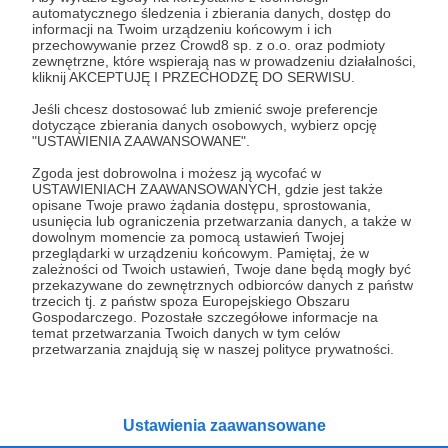
automatycznego śledzenia i zbierania danych, dostęp do
26.02.2019
Brak komentarzy
●
informacji na Twoim urządzeniu końcowym i ich
przechowywanie przez Crowd8 sp. z o.o. oraz podmioty
zewnętrzne, które wspierają nas w prowadzeniu działalności,
Permakultura odpadów
kliknij AKCEPTUJĘ I PRZECHODZĘ DO SERWISU.
Choć od zarania ludzkości istniały społeczności potrafiące
żyć w zgodzie z naturą i rozwijać się w sposób
Jeśli chcesz dostosować lub zmienić swoje preferencje
zrównoważony, to dopiero permakultura połączyła wiedzę
dotyczące zbierania danych osobowych, wybierz opcję
i tradycje takich społeczności z nowoczesną, spójną i
"USTAWIENIA ZAAWANSOWANE".
opartą na solidnych naukowych podstawach metodologią
permakultura
recycling
odpady
+2
projektowania. Nieprodukowanie odpadów zaczyna się od
Zgoda jest dobrowolna i możesz ją wycofać w
docenienia tego, czym dysponujemy – surowca,
USTAWIENIACH ZAAWANSOWANYCH, gdzie jest także
materiału, zasobu. Doceniając zasoby i zdając sobie
opisane Twoje prawo żądania dostępu, sprostowania,
sprawę z tego, że nie są nieograniczone, zdecydowanie
usunięcia lub ograniczenia przetwarzania danych, a także w
mniej ich marnujemy, starając się zaprojektować ich obieg
dowolnym momencie za pomocą ustawień Twojej
w sposób jak najbardziej zamknięty.
przeglądarki w urządzeniu końcowym. Pamiętaj, że w
zależności od Twoich ustawień, Twoje dane będą mogły być
przekazywane do zewnętrznych odbiorców danych z państw
trzecich tj. z państw spoza Europejskiego Obszaru
Gospodarczego. Pozostałe szczegółowe informacje na
temat przetwarzania Twoich danych w tym celów
przetwarzania znajdują się w naszej polityce prywatności.
Dołącz do grona Patronów!
Ustawienia zaawansowane