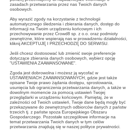
zasadach przetwarzania przez nas Twoich danych
16.10.2018
Brak komentarzy
●
osobowych.
Aby wyrazić zgody na korzystanie z technologii
Analiza elementu w projektowaniu
automatycznego śledzenia i zbierania danych, dostęp do
permakulturowym – grządka
informacji na Twoim urządzeniu końcowym i ich
przechowywanie przez Crowd8 sp. z o.o. oraz podmioty
permakulturowa.
zewnętrzne, które wspierają nas w prowadzeniu działalności,
Analiza elementu - jego cech, potrzeb i korzyści z niego
kliknij AKCEPTUJĘ I PRZECHODZĘ DO SERWISU.
płynących leży u podstaw projektowania
permakulturowego i znajduje zastosowanie w absolutnie
Jeśli chcesz dostosować lub zmienić swoje preferencje
każdej sytuacji gdy chcemy cokolwiek zmienić w naszym
dotyczące zbierania danych osobowych, wybierz opcję
otoczeniu. Kura, grządka czy jakikolwiek inny element,
"USTAWIENIA ZAAWANSOWANE".
permakultura
projektowanie permakulturowe
poddany analizie ujawnia wartości dodane i odkrywa nowe
możliwości. Niejednokrotnie analiza elementu chroni nas
Zgoda jest dobrowolna i możesz ją wycofać w
analiza elementu
+2
przed kosztownymi pomyłkami i marnotrawstwem
USTAWIENIACH ZAAWANSOWANYCH, gdzie jest także
surowców, energii, pieniędzy, pracy i czasu. Sprawia, że
opisane Twoje prawo żądania dostępu, sprostowania,
żyjemy permakulturowo w sposób bardziej
usunięcia lub ograniczenia przetwarzania danych, a także w
zrównoważony oraz przyjazny ludziom i Ziemi, dlatego
dowolnym momencie za pomocą ustawień Twojej
warto ją stosować.
przeglądarki w urządzeniu końcowym. Pamiętaj, że w
zależności od Twoich ustawień, Twoje dane będą mogły być
przekazywane do zewnętrznych odbiorców danych z państw
trzecich tj. z państw spoza Europejskiego Obszaru
Gospodarczego. Pozostałe szczegółowe informacje na
temat przetwarzania Twoich danych w tym celów
przetwarzania znajdują się w naszej polityce prywatności.