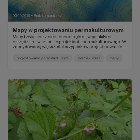
03.09.2019
Brak komentarzy
●
Mapy w projektowaniu permakulturowym
Mapy i związane z nimi technologie są wspaniałymi
narzędziami w arsenale projektanta permakulturowego. W
zdecydowanej większości przypadków projekt powstaje w
postaci mapy (a często zestawu map) z naniesionymi na
nią elementami. Przyjrzyjmy się projektowaniu na mapach
projektowanie permakulturowe
permakultura
mapy
i poznajmy ich podstawowe rodzaje i zastosowania.