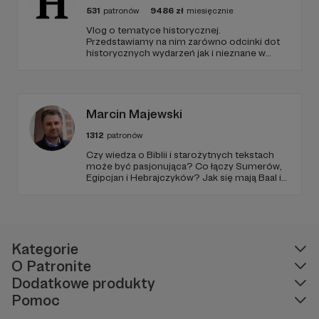
531
patronów
9486
zł
miesięcznie
Vlog o tematyce historycznej.
Przedstawiamy na nim zarówno odcinki dot
historycznych wydarzeń jak i nieznane w
polskim YouTube tłumaczenia materiałów
źródłowych .
Marcin Majewski
1312
patronów
Czy wiedza o Biblii i starożytnych tekstach
może być pasjonująca? Co łączy Sumerów,
Egipcjan i Hebrajczyków? Jak się mają Baal i
Amon-Ra do JAHWE?
Kategorie
O Patronite
Dodatkowe produkty
Pomoc