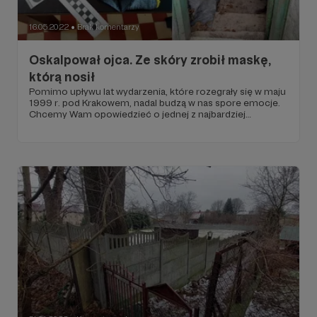
16.05.2022
Brak komentarzy
●
Oskalpował ojca. Ze skóry zrobił maskę,
którą nosił
Pomimo upływu lat wydarzenia, które rozegrały się w maju
1999 r. pod Krakowem, nadal budzą w nas spore emocje.
Chcemy Wam opowiedzieć o jednej z najbardziej
brutalnych zbrodni, z jakimi mieliśmy do czynienia. Sprawa
inspirował się filmem Siedem, w którym zabójca wybierał
swoje ofiary według siedmiu grzechów głównych. Ta
historia pokazuje też, jak nasze wybory sprzed lat wpływają
na wydarzenia "tu i teraz". To w końcu opowieść o braku
miłości i poczuciu krzywdy.