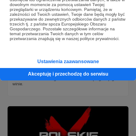
dowolnym momencie za pomocą ustawień Twojej
przeglądarki w urządzeniu końcowym. Pamiętaj, że w
zależności od Twoich ustawień, Twoje dane będą mogły być
przekazywane do zewnętrznych odbiorców danych z państw
trzecich tj. z państw spoza Europejskiego Obszaru
Gospodarczego. Pozostałe szczegółowe informacje na
temat przetwarzania Twoich danych w tym celów
przetwarzania znajdują się w naszej polityce prywatności.
26.06.2023
Brak komentarzy
●
Skazany za niewinność. Piotr od 12 lat
Ustawienia zaawansowane
przebywa w więzieniu
Akceptuję i przechodzę do serwisu
Piotr Mikołajczyk przebywa w zakładzie karnym od 12 lat,
chociaż nie ma żadnego dowodu świadczącego o jego
winie.