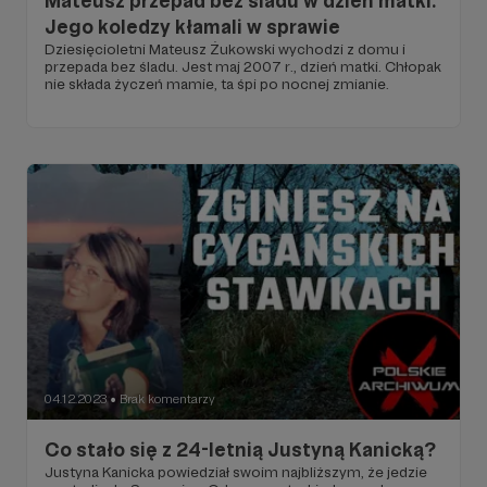
Mateusz przepad bez śladu w dzień matki.
Jego koledzy kłamali w sprawie
Dziesięcioletni Mateusz Żukowski wychodzi z domu i
przepada bez śladu. Jest maj 2007 r., dzień matki. Chłopak
nie składa życzeń mamie, ta śpi po nocnej zmianie.
04.12.2023
Brak komentarzy
●
Co stało się z 24-letnią Justyną Kanicką?
Justyna Kanicka powiedział swoim najbliższym, że jedzie