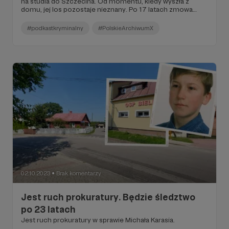
na studia do Szczecina. Od momentu, kiedy wyszła z
domu, jej los pozostaje nieznany. Po 17 latach zmowa
milczenia w Kamieniu Pomorskim zaczyna pękać.
#podkastkryminalny
#PolskieArchiwumX
02.10.2023
Brak komentarzy
●
Jest ruch prokuratury. Będzie śledztwo
po 23 latach
Jest ruch prokuratury w sprawie Michała Karasia.