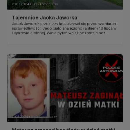
29.07.2024
Brak komentarzy
●
Tajemnice Jacka Jaworka
Jacek Jaworek przez trzy lata ukrywał się przed wymiarem
sprawiedliwości. Jego ciało znaleziono rankiem 19 lipca w
Dąbrowie Zielonej. Wiele pytań wciąż pozostaje bez
odpowiedzi. Gdzie przez ten czasu ukrywał się mężczyzna
i czy ktoś mu pomagał?
11.03.2024
Brak komentarzy
●