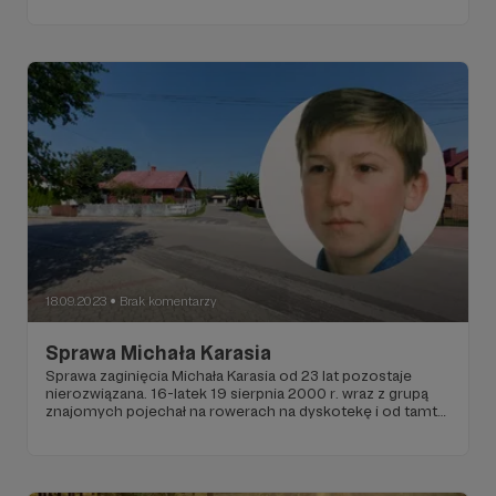
18.09.2023
Brak komentarzy
●
Sprawa Michała Karasia
Sprawa zaginięcia Michała Karasia od 23 lat pozostaje
nierozwiązana. 16-latek 19 sierpnia 2000 r. wraz z grupą
znajomych pojechał na rowerach na dyskotekę i od tamtej
pory nikt go nie widział. Od lat miejscowi policjanci
twierdzą, że nastolatek wsiadł do samochodu z tajemniczą
blondynką i odjechał. Śledczy nigdy tej wersji nie
potwierdzili, a historia została opowiedziana przez