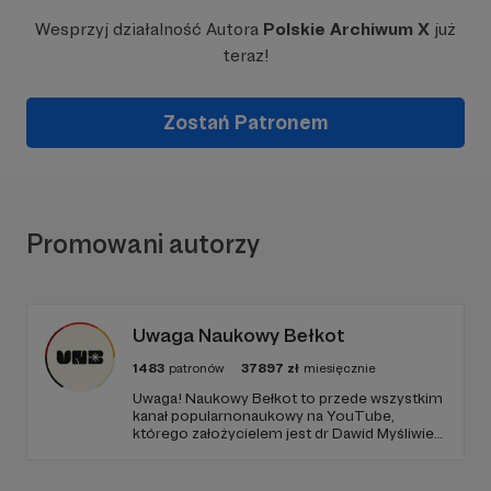
Wesprzyj działalność Autora
Polskie Archiwum X
już
teraz!
Zostań Patronem
Promowani autorzy
Uwaga Naukowy Bełkot
1483
patronów
37897
zł
miesięcznie
Uwaga! Naukowy Bełkot to przede wszystkim
kanał popularnonaukowy na YouTube,
którego założycielem jest dr Dawid Myśliwiec.
Od przeszło 10 lat zajmujemy się
popularyzacją wiedzy i walką z naukowymi
fake newsami.