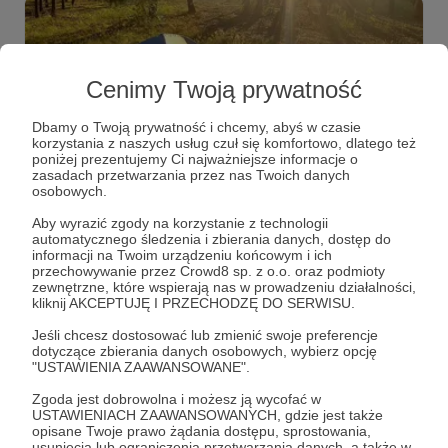
wróżbitkę.
Cenimy Twoją prywatność
Dbamy o Twoją prywatność i chcemy, abyś w czasie
korzystania z naszych usług czuł się komfortowo, dlatego też
poniżej prezentujemy Ci najważniejsze informacje o
zasadach przetwarzania przez nas Twoich danych
osobowych.
01.08.2023
Brak komentarzy
●
Aby wyrazić zgody na korzystanie z technologii
automatycznego śledzenia i zbierania danych, dostęp do
informacji na Twoim urządzeniu końcowym i ich
Wracamy z nowymi odcinkami 4 września
przechowywanie przez Crowd8 sp. z o.o. oraz podmioty
Trwa okres wakacyjny, więc my również udaliśmy się
zewnętrzne, które wspierają nas w prowadzeniu działalności,
naładować baterie. Wracamy z nowymi opowieściami 4
kliknij AKCEPTUJĘ I PRZECHODZĘ DO SERWISU.
września.
Jeśli chcesz dostosować lub zmienić swoje preferencje
dotyczące zbierania danych osobowych, wybierz opcję
"USTAWIENIA ZAAWANSOWANE".
Zgoda jest dobrowolna i możesz ją wycofać w
USTAWIENIACH ZAAWANSOWANYCH, gdzie jest także
opisane Twoje prawo żądania dostępu, sprostowania,
usunięcia lub ograniczenia przetwarzania danych, a także w