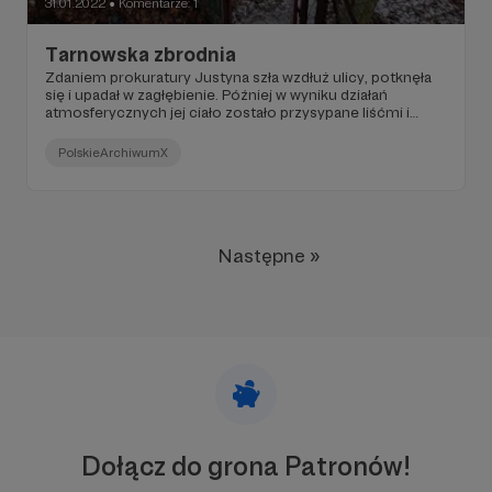
31.01.2022
Komentarze: 1
●
Tarnowska zbrodnia
Zdaniem prokuratury Justyna szła wzdłuż ulicy, potknęła
się i upadał w zagłębienie. Później w wyniku działań
atmosferycznych jej ciało zostało przysypane liśćmi i
ziemią. Ta sprawa, o której chcemy opowiedzieć, nauczyła
nas bardzo wiele jako policjantów.
PolskieArchiwumX
Następne »
Dołącz do grona Patronów!