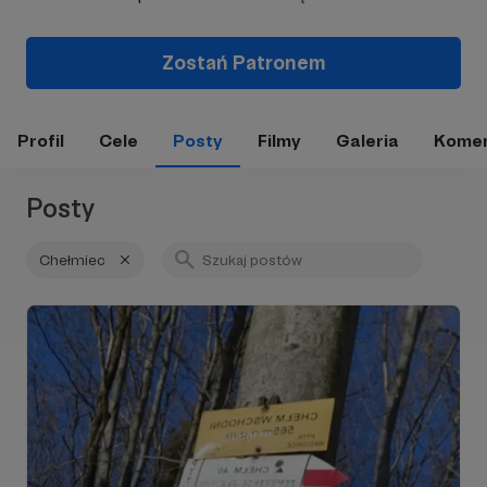
Zostań Patronem
Profil
Cele
Posty
Filmy
Galeria
Komen
Posty
Chełmiec