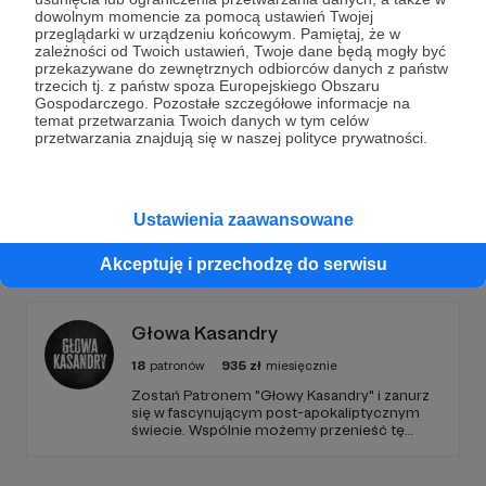
Dołącz do grona Patronów!
dowolnym momencie za pomocą ustawień Twojej
przeglądarki w urządzeniu końcowym. Pamiętaj, że w
zależności od Twoich ustawień, Twoje dane będą mogły być
Wesprzyj działalność Autora
Roman Ficek
już teraz!
przekazywane do zewnętrznych odbiorców danych z państw
trzecich tj. z państw spoza Europejskiego Obszaru
Gospodarczego. Pozostałe szczegółowe informacje na
Zostań Patronem
temat przetwarzania Twoich danych w tym celów
przetwarzania znajdują się w naszej polityce prywatności.
Ustawienia zaawansowane
Promowani autorzy
Akceptuję i przechodzę do serwisu
Głowa Kasandry
18
patronów
935
zł
miesięcznie
​Zostań Patronem "Głowy Kasandry" i zanurz
się w fascynującym post-apokaliptycznym
świecie. Wspólnie możemy przenieść tę
niezwykłą historię na duży ekran. Dołącz do
nas już teraz i weź udział w tworzeniu czegoś
wyjątkowego!