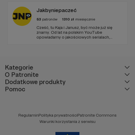
Jakbyniepaczeć
53
patronów
1310
zł
miesięcznie
Cześć, tu Kaja i Janusz, być może już się
znamy. Od lat na polskim YouTube
opowiadamy o jakościowych serialach,
edukując i recenzując. Jeździmy też z kamerą
śladami serialowych planów filmowych, takich
jak Gra o Tron, Stranger Things czy
Heweliusz. To dzięki Wam możemy się
rozwijać i dalej działać!
Kategorie
O Patronite
Dodatkowe produkty
Pomoc
Regulamin
Polityka prywatności
Patronite Commons
Warunki korzystania z serwisu