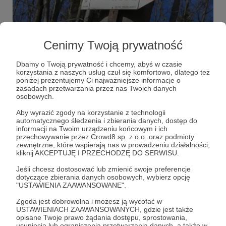
14.02.2022
Brak komentarzy
●
Cenimy Twoją prywatność
Pozdrowienia bananowe
Wczoraj na długim bieganko na Małych Szlaku Beskidzkim
Dbamy o Twoją prywatność i chcemy, abyś w czasie
biegłem przez taki szczyt jak Chełmiec nad Zebrzycami 🙂
korzystania z naszych usług czuł się komfortowo, dlatego też
Małe górki i niskie, ale za to bardzo biegowe i bez śniegu 🙂
poniżej prezentujemy Ci najważniejsze informacje o
Wczoraj głowa odpoczęła od zimy było bajecznie 👌
zasadach przetwarzania przez nas Twoich danych
Chełmiec
trening
zima
+2
Dziękuję za wsparcie!
osobowych.
Aby wyrazić zgody na korzystanie z technologii
automatycznego śledzenia i zbierania danych, dostęp do
informacji na Twoim urządzeniu końcowym i ich
przechowywanie przez Crowd8 sp. z o.o. oraz podmioty
zewnętrzne, które wspierają nas w prowadzeniu działalności,
kliknij AKCEPTUJĘ I PRZECHODZĘ DO SERWISU.
Jeśli chcesz dostosować lub zmienić swoje preferencje
dotyczące zbierania danych osobowych, wybierz opcję
"USTAWIENIA ZAAWANSOWANE".
Zgoda jest dobrowolna i możesz ją wycofać w
USTAWIENIACH ZAAWANSOWANYCH, gdzie jest także
opisane Twoje prawo żądania dostępu, sprostowania,
usunięcia lub ograniczenia przetwarzania danych, a także w