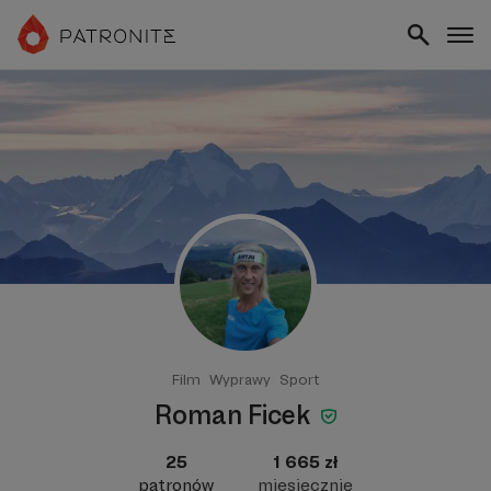
Film
Wyprawy
Sport
Roman Ficek
25
1 665 zł
patronów
miesięcznie