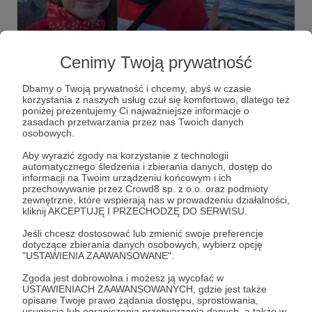
01.10.2024
Brak komentarzy
●
Cenimy Twoją prywatność
NEWSLETTER NO. 18
"(...) Moim fetyszem tej jesieni jest zostanie gwiazdą
Dbamy o Twoją prywatność i chcemy, abyś w czasie
dobroczynności. Was też do tego zachęcam. Spora część
korzystania z naszych usług czuł się komfortowo, dlatego też
publikowanych przeze mnie treści w październiku
poniżej prezentujemy Ci najważniejsze informacje o
poświęcona będzie obsesjom, uzależnieniom i tematom
zasadach przetwarzania przez nas Twoich danych
społecznym, które bardzo mnie interesują, zachwycają i
Bartek Fetysz
Newsletter
Londyn
+3
osobowych.
często przerażają. Pisanie o celebrytach jest klikalne, ale
oprócz gównoburzy nie przynosi mi pożytku, sprowadza
Aby wyrazić zgody na korzystanie z technologii
mi na profil dziwne postacie posługujące się zwrotami,
automatycznego śledzenia i zbierania danych, dostęp do
których nie rozumieją i którymi próbują celować w moje
informacji na Twoim urządzeniu końcowym i ich
okna (...)".
przechowywanie przez Crowd8 sp. z o.o. oraz podmioty
zewnętrzne, które wspierają nas w prowadzeniu działalności,
kliknij AKCEPTUJĘ I PRZECHODZĘ DO SERWISU.
Jeśli chcesz dostosować lub zmienić swoje preferencje
dotyczące zbierania danych osobowych, wybierz opcję
"USTAWIENIA ZAAWANSOWANE".
Zgoda jest dobrowolna i możesz ją wycofać w
USTAWIENIACH ZAAWANSOWANYCH, gdzie jest także
opisane Twoje prawo żądania dostępu, sprostowania,
usunięcia lub ograniczenia przetwarzania danych, a także w