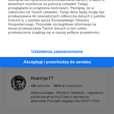
Dołącz do grona Patronów!
dowolnym momencie za pomocą ustawień Twojej
przeglądarki w urządzeniu końcowym. Pamiętaj, że w
zależności od Twoich ustawień, Twoje dane będą mogły być
Wesprzyj działalność Autora
Bartek Fetysz
już teraz!
przekazywane do zewnętrznych odbiorców danych z państw
trzecich tj. z państw spoza Europejskiego Obszaru
Gospodarczego. Pozostałe szczegółowe informacje na
Zostań Patronem
temat przetwarzania Twoich danych w tym celów
przetwarzania znajdują się w naszej polityce prywatności.
Ustawienia zaawansowane
Promowani autorzy
Akceptuję i przechodzę do serwisu
Ksantyp77
135
patronów
3210
zł
miesięcznie
Gitarowa Mgła - Filmiki O Gitarach... najstarszy
polski kanał na YouTube o tematyce
gitarowej. Początki sięgają roku 2007. FOG
działa 10 lat, tworzę go sam, z pasji, chęci
samorozwoju i dzielenia się wiedzą gitarową,
którą posiadam i zdobywam. Dziękuję za