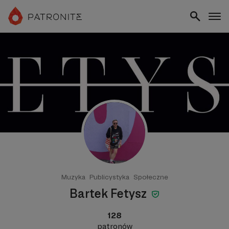
Muzyka
Publicystyka
Społeczne
Bartek Fetysz
128
patronów