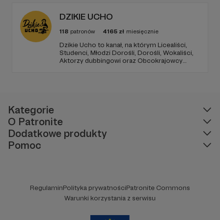
Wasze wsparcie. Pozdrawiam Ksantyp FOG
DZIKIE UCHO
118
patronów
4165
zł
miesięcznie
Dzikie Ucho to kanał, na którym Licealiści,
Studenci, Młodzi Dorośli, Dorośli, Wokaliści,
Aktorzy dubbingowi oraz Obcokrajowcy
mierzą się w zadaniach związanych z kulturą
popularną. Haba!
Kategorie
O Patronite
Dodatkowe produkty
Pomoc
Regulamin
Polityka prywatności
Patronite Commons
Warunki korzystania z serwisu