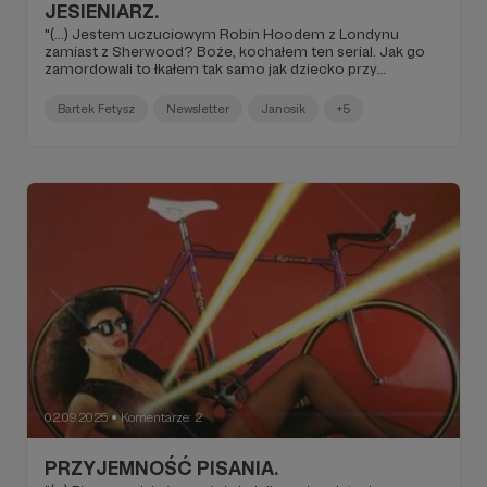
JESIENIARZ.
"(...) Jestem uczuciowym Robin Hoodem z Londynu
zamiast z Sherwood? Boże, kochałem ten serial. Jak go
zamordowali to łkałem tak samo jak dziecko przy
powieszonym Janosiku. Za tego Janosika taką
rozjebundę w domu zrobiłem, że śmierć poniósł inny
Bartek Fetysz
Newsletter
Janosik
+5
bohater narodowy (...)".
02.09.2025
Komentarze: 2
●
PRZYJEMNOŚĆ PISANIA.