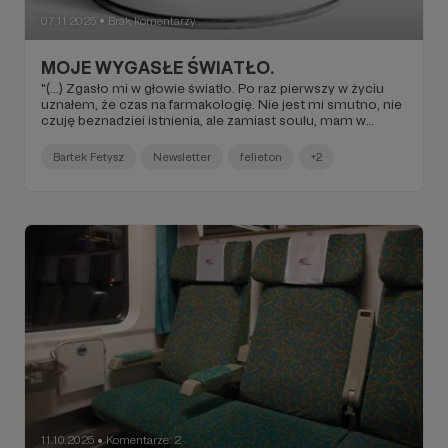
07.11.2025
Brak komentarzy
●
MOJE WYGASŁE ŚWIATŁO.
"(...) Zgasło mi w głowie światło. Po raz pierwszy w życiu
uznałem, że czas na farmakologię. Nie jest mi smutno, nie
czuję beznadziei istnienia, ale zamiast soulu, mam w
głowie ciszę. O ile ciche noce lubię, to jestem w stanie
tworzyć i normalnie funkcjonować tylko wtedy kiedy mi w
Bartek Fetysz
Newsletter
felieton
+2
nich wybrzmiewają dźwięki.(...)".
11.10.2025
Komentarze: 2
●