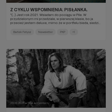
Z CYKLU WSPOMNIENIA: PISŁANKA.
"(...) Jest rok 2021. Wsiadam do pociągu w Pile. W
przydzielonym mi przedziale, w pierwszej klasie, bo ja
przecież jestem deluxe, mimo że w portfelu bieda, siedzi
jakaś Pani i chrapie. W przedziale obok pustka, więc
wypełniam ją swoją nadwagą. Przy oknie, jak zwykle (...)".
Bartek Fetysz
Newsletter
PKP
+1
23.09.2025
Brak komentarzy
●