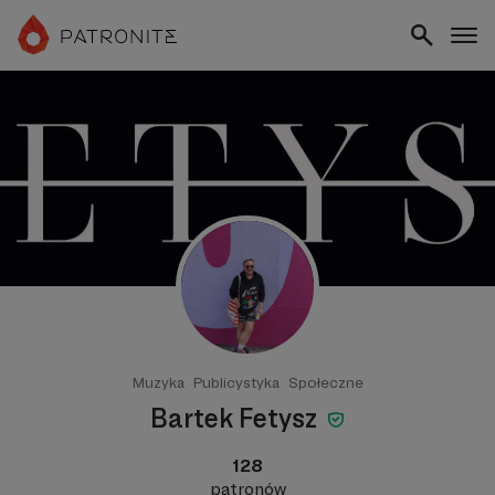
Muzyka
Publicystyka
Społeczne
Bartek Fetysz
128
patronów