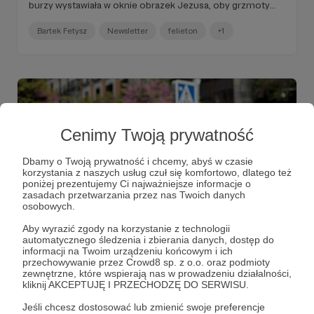
burzy wystawiała w oknie obrazek Jezusa, oby grzmoty
ominęły dom. Ponoć jakiejś sąsiadce w Ćmielowie piorun
pierdolnął w dach i spłonęła jej cała chata, a jakiegoś
Bartek Fetysz
Newsletter
felieton
+1
innego sąsiada to nawet zabił. Od dziecka karmiła mnie
więc strachem, ale ja się burzy nigdy nie bałem, bo mam
od zawsze burzliwe życie (...)".
Cenimy Twoją prywatność
Dbamy o Twoją prywatność i chcemy, abyś w czasie
korzystania z naszych usług czuł się komfortowo, dlatego też
poniżej prezentujemy Ci najważniejsze informacje o
zasadach przetwarzania przez nas Twoich danych
osobowych.
Aby wyrazić zgody na korzystanie z technologii
07.08.2025
Komentarze: 2
●
automatycznego śledzenia i zbierania danych, dostęp do
informacji na Twoim urządzeniu końcowym i ich
IDĄ ZMIANY!
przechowywanie przez Crowd8 sp. z o.o. oraz podmioty
zewnętrzne, które wspierają nas w prowadzeniu działalności,
"(...) co niektórzy robiąc z siebie debili w sieci, kupują za
kliknij AKCEPTUJĘ I PRZECHODZĘ DO SERWISU.
gotówkę mieszkania, a inni, zdolni i utalentowani ledwo
wiążą koniec z końcem. Czekają na zlecenia zastanawiając
Jeśli chcesz dostosować lub zmienić swoje preferencje
się czy przyjdą. I marnieją, kiedy powinni kwitnąć. Nie chcę