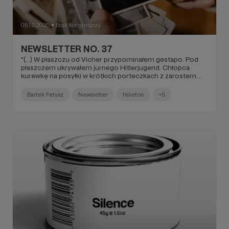
08.12.2025
Brak komentarzy
●
NEWSLETTER NO. 37
"(...) W płaszczu od Vicher przypominałem gestapo. Pod
płaszczem ukrywałem jurnego Hitlerjugend. Chłopca
kurewkę na posyłki w krótkich porteczkach z zarostem.
Bawiłem się świetnie. Miałem nawet absztyfikantów.
Adorowano mój mózg z bezpiecznej odległości bojąc się
Bartek Fetysz
Newsletter
felieton
+5
przekroczyć jakiekolwiek granice. Ich pech. Tej nocy była
pełnia. W jej trakcie podatny jestem na zaloty i podchodzę
do nich łaskawiej niż zazwyczaj. Daję się głaskać i nie
odgryzam od razu głowy, rzygając w dno szyi krzykiem
pretensji (...)".