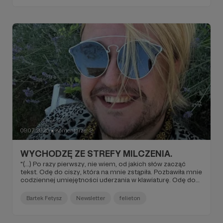
domu. Skoro czujemy się ze sobą dobrze, to dlaczego
jakieś pizdościskary wmawiają nam, że tak nie jest? (...)"
09.07.2025
Komentarze: 2
●
WYCHODZĘ ZE STREFY MILCZENIA.
"(...) Po razy pierwszy, nie wiem, od jakich słów zacząć
tekst. Odę do ciszy, która na mnie zstąpiła. Pozbawiła mnie
codziennej umiejętności uderzania w klawiaturę. Odę do
tymczasowego zapomnienia o sobie, swoich potrzebach,
swoim powołaniu. Odę do żalu do samego siebie, która w
Bartek Fetysz
Newsletter
felieton
mojej głowie rozbrzmiewa nutami marszu pogrzebowego
(...)".