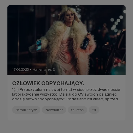
17.06.2025
Komentarze: 2
●
CZŁOWIEK ODPYCHAJĄCY.
"(...) Przeczytałem na swój temat w sieci przez dwadzieścia
lat praktycznie wszystko. Dzisiaj do CV swoich osiągnięć
dodaję słowo "odpychający". Podesłano mi video, sprzed
miesiąca, w którym Justyna opowiada o tym, dlaczego
zdecydowała się zatrudnić "tłumacza", a w komentarzach,
Bartek Fetysz
Newsletter
felieton
+4
jak zawsze w Polsce, wyścig na to, kto dojebie mi bardziej.
"Angielski słabiutki, zasób słów malutki, w Amsterdamie,
bo słyszałam, był tak odpychający, że dziennikarze
zrezygnowali z wywiadów". Nie byłam, nie widziałam, ale
wiem lepiej. Sieciowa pizdościskara (...)".