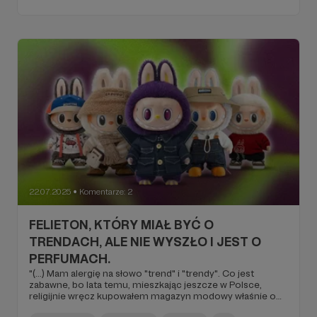
sztuka i wymaga poświęceń, ale przede wszystkim
samozaorania we własnych oczach i przyznania się do
błędów, porażek, potknięć, nałogów. Do rozliczenia się ze
sobą "za zimno". Lato temu nie służy, bo to czas, w którym
najchętniej bym się zahibernował i związał ze swoim
łóżkiem na amen. Obudził we wrześniu (...)".
22.07.2025
Komentarze: 2
●
FELIETON, KTÓRY MIAŁ BYĆ O
TRENDACH, ALE NIE WYSZŁO I JEST O
PERFUMACH.
"(...) Mam alergię na słowo "trend" i "trendy". Co jest
zabawne, bo lata temu, mieszkając jeszcze w Polsce,
religijnie wręcz kupowałem magazyn modowy właśnie o
nazwie "Trendy". Naczelnym był Piotr Zachara i był