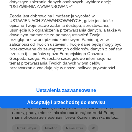
dotyczące zbierania danych osobowych, wybierz opcję
marnieć za życia. Chcę za życia żyć. Postanowiłem zatem
Bartek Fetysz
Newsletter
felieton
"USTAWIENIA ZAAWANSOWANE".
zmienić swoją ofertę i progi (...)".
Zgoda jest dobrowolna i możesz ją wycofać w
USTAWIENIACH ZAAWANSOWANYCH, gdzie jest także
opisane Twoje prawo żądania dostępu, sprostowania,
usunięcia lub ograniczenia przetwarzania danych, a także w
dowolnym momencie za pomocą ustawień Twojej
przeglądarki w urządzeniu końcowym. Pamiętaj, że w
zależności od Twoich ustawień, Twoje dane będą mogły być
przekazywane do zewnętrznych odbiorców danych z państw
trzecich tj. z państw spoza Europejskiego Obszaru
Gospodarczego. Pozostałe szczegółowe informacje na
temat przetwarzania Twoich danych w tym celów
przetwarzania znajdują się w naszej polityce prywatności.
05.08.2025
Brak komentarzy
●
Ustawienia zaawansowane
NIEWOLNIK.
Akceptuję i przechodzę do serwisu
"(...) Londyn to miasto, w którym wciąż szuka się trzech
rzeczy, pracy, mieszkania albo partnera/partnerki. Pracę
mam, chociaż ze zleceniami bywa różnie, mieszkanie też
mam, a partnera ani partnerki nie szukam od lat, wszak
nadzieja mnie na to opuściła zupełnie i uprawiam miłość
Bartek Fetysz
felieton
Newsletter
+2
do siebie samego. A przynajmniej się staram. Trudna to