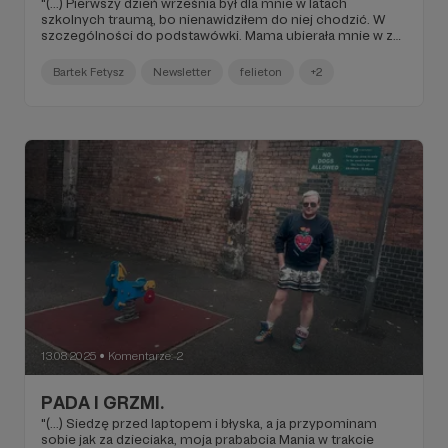
"(...) Pierwszy dzień września był dla mnie w latach
szkolnych traumą, bo nienawidziłem do niej chodzić. W
szczególności do podstawówki. Mama ubierała mnie w za
duże marynarki i koszule po ojcu i czułem się w nich jak w
namiocie. A jak jeszcze dołożyła krawat to od razu
Bartek Fetysz
Newsletter
felieton
+2
wiedziałem, że oto jest dzień, który rozpoczyna legalne i
kilkumiesięczne zarzynanie mojej psychiki. Gdyby
dzisiejsze stylistki, zakochane w oversizach, mnie wtedy
widziały to by piszczały jak pojebane z zachwytu, bo
wyglądałem jak skrzyżowanie tych najbardziej
narcystycznych, ale bez domieszki pojebania (...)".
13.08.2025
Komentarze: 2
●
PADA I GRZMI.
"(...) Siedzę przed laptopem i błyska, a ja przypominam
sobie jak za dzieciaka, moja prababcia Mania w trakcie