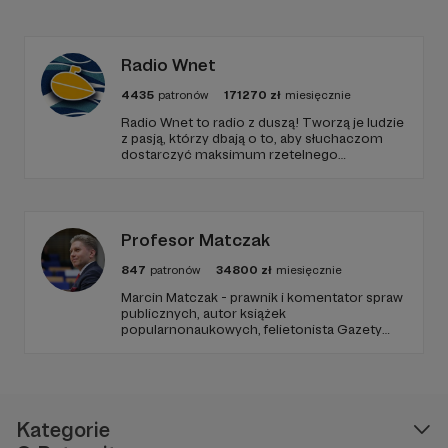
Radio Wnet
4435
patronów
171270
zł
miesięcznie
Radio Wnet to radio z duszą! Tworzą je ludzie
z pasją, którzy dbają o to, aby słuchaczom
dostarczyć maksimum rzetelnego
dziennikarstwa. A mogą to robić, ponieważ
Radio Wnet jest w pełni niezależne i… wolne!
Zachowanie tej właśnie wolności zależy dziś
od Twojego wsparcia!
Profesor Matczak
847
patronów
34800
zł
miesięcznie
Marcin Matczak - prawnik i komentator spraw
publicznych, autor książek
popularnonaukowych, felietonista Gazety
Wyborczej, autor podkastów i filmów
edukacyjnych. Mówi jasno o prawie, filozofii i
języku. Promuje umiarkowanie w życiu
publicznym, walczy z plemiennością i
bańkami informacyjnymi.
Kategorie