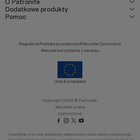
O Patronite
Dodatkowe produkty
Pomoc
Regulamin
Polityka prywatności
Patronite Commons
Warunki korzystania z serwisu
Unia Europejska
Copyright 2026 © Patronite.
Wszelkie prawa
zastrzeżone.
Crowd8 sp. z o.o. jest wyłącznym właścicielem znaku słowno-graficznego
Patronite chronionego przez Urząd Patentowy Rzeczpospolitej Polskiej nr