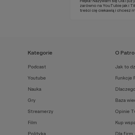
Hejka! Nazywam się Ola i już
zarówno na YouTubie jak i Ti
treści cię ciekawią i chcesz
serdecznie do zapoznania si
określone bonusy :)
Kategorie
O Patro
Podcast
Jak to dz
Youtube
Funkcje 
Nauka
Dlaczego
Gry
Baza wie
Streamerzy
Opinie 
Film
Kup wspa
Polityka
Dla firm