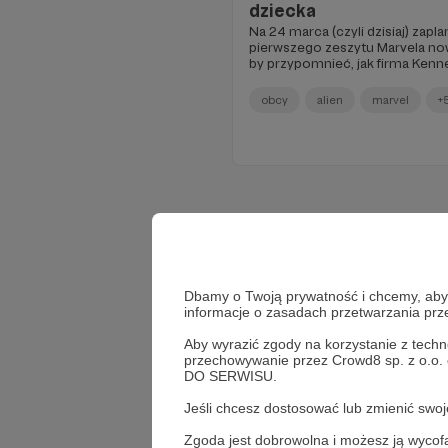
dziecka
Na 24 marca (czyli dzisiaj) zap
pierwszego zeszytu Marvela now
by przypomnieć, jak firma Kenne
Obcego.
obcy
alien
marvel
+
Dbamy o Twoją prywatność i chcemy, abyś 
informacje o zasadach przetwarzania pr
Aby wyrazić zgody na korzystanie z techn
przechowywanie przez Crowd8 sp. z o.o.
DO SERWISU.
Jeśli chcesz dostosować lub zmienić sw
Zgoda jest dobrowolna i możesz ją wyc