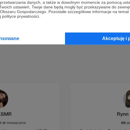
a przetwarzania danych, a także w dowolnym momencie za pomocą usta
 Twoich ustawień, Twoje dane będą mogły być przekazywane do zewnę
Wesprzyj działalność Autora
Magazyn Kreski
już teraz!
go Obszaru Gospodarczego. Pozostałe szczegółowe informacje na temat
 polityce prywatności.
Zostań Patronem
ansowane
Akceptuję i 
 ASMR
Rynn 
0
zł
miesięcznie
65
p