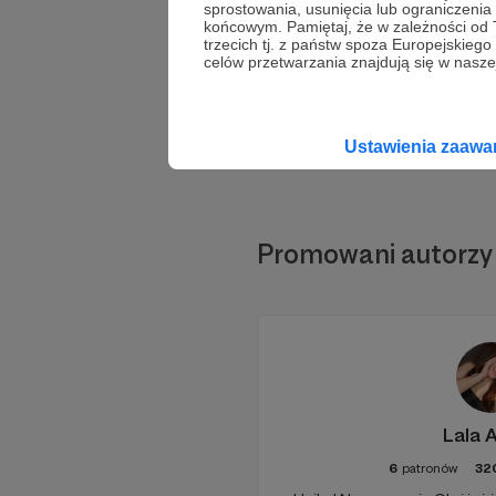
sprostowania, usunięcia lub ograniczeni
końcowym. Pamiętaj, że w zależności od
trzecich tj. z państw spoza Europejskie
celów przetwarzania znajdują się w naszej
Ustawienia zaaw
Promowani autorzy
Lala
6
patronów
32