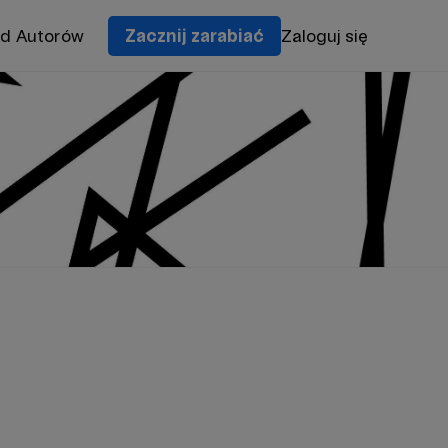
od Autorów
Zacznij zarabiać
Zaloguj się