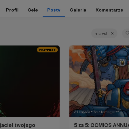
Profil
Cele
Posty
Galeria
Komentarze
marvel
PRZYPIĘTY
24.11.2020
Brak komentarzy
●
yjaciel twojego
5 za 5: COMICS ANNUAL