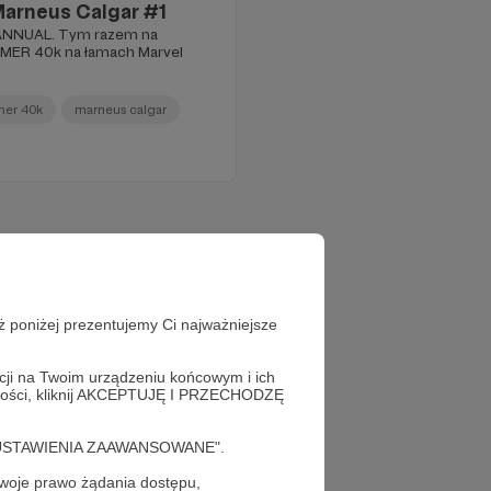
arneus Calgar #1
ANNUAL. Tym razem na
MMER 40k na łamach Marvel
er 40k
marneus calgar
ż poniżej prezentujemy Ci najważniejsze
acji na Twoim urządzeniu końcowym i ich
alności, kliknij AKCEPTUJĘ I PRZECHODZĘ
cję "USTAWIENIA ZAAWANSOWANE".
oje prawo żądania dostępu,