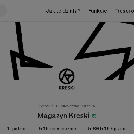
Jak to działa?
Funkcje
Treści 
Komiks
Publicystyka
Grafika
Magazyn Kreski
1
5
zł
5 865
zł
patron
miesięcznie
łącznie