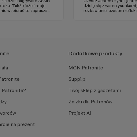
 jakiś czas nagrywam ASMR
Cześć! Jestem Rynn i jestem
ktoku. Także jeżeli moje
dzielę się z wami rysunkam
 mnie wspierać to zapraszam
rozbawienie, czasem refleksj
ę z progami, bo w każdym są
tak mam!”. Od niedawna na
nite
Dodatkowe produkty
iała
MCN Patronite
Patronite
Suppi.pl
 Patronite?
Twój sklep z gadżetami
dzy
Zniżki dla Patronów
Twórców
Projekt AI
rcie na prezent