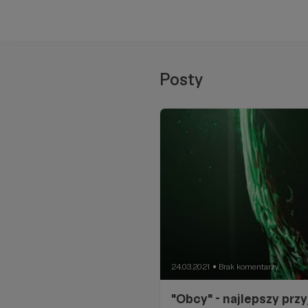
Posty
24.03.2021
Brak komentarzy
●
"Obcy" - najlepszy prz