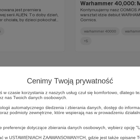
Warhammer 40,000: M
lanowana jest premiera
Kontynuujemy nasz COMICS 
ej serii ALIEN. To doby dzień,
warsztat idzie debiut WARHA
r chciała, by dzieci pokochały
Comics.
5
warhammer 40000
warhamm
+5
Cenimy Twoją prywatność
w czasie korzystania z naszych usług czuł się komfortowo, dlatego te
zez nas Twoich danych osobowych.
ologii automatycznego śledzenia i zbierania danych, dostęp do inform
 oraz podmioty zewnętrzne, które wspierają nas w prowadzeniu dział
oje preferencje dotyczące zbierania danych osobowych, wybierz op
Dołącz do grona Patronów!
ofać w USTAWIENIACH ZAAWANSOWANYCH, gdzie jest także opisane Tw