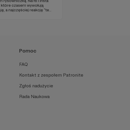
 rysowniczką. Na fb i insta
i, które czasem wywołują
ę, a najczęściej reakcję “też
grywam też audiobooki!
Pomoc
FAQ
Kontakt z zespołem Patronite
Zgłoś nadużycie
Rada Naukowa